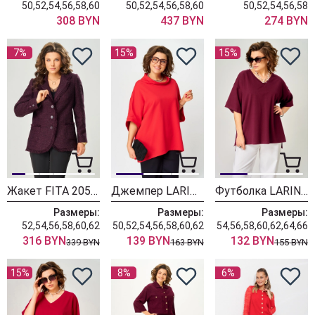
50,52,54,56,58,60
50,52,54,56,58,60
50,52,54,56,58
308 BYN
437 BYN
274 BYN
7%
15%
15%
Жакет FITA 2051-4 бордовый
Джемпер LARINI 4100 красный
Футболка LARINI 090 бордовый
Размеры:
Размеры:
Размеры:
52,54,56,58,60,62
50,52,54,56,58,60,62
54,56,58,60,62,64,66
316 BYN
139 BYN
132 BYN
339 BYN
163 BYN
155 BYN
15%
8%
6%