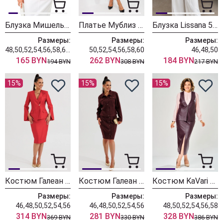
Блузка Мишель Шик 802 красный
Платье Мублиз 342 красный
Блузка Lissana 5058 бургунди
Размеры:
Размеры:
Размеры:
48,50,52,54,56,58,60,62
50,52,54,56,58,60
46,48,50
165 BYN
262 BYN
184 BYN
194 BYN
308 BYN
217 BYN
15%
15%
15%
Костюм Галеан Cтиль 1000 красный
Костюм Галеан Cтиль 1016 бордовый
Костюм KaVari 8072-1 бордовый
Размеры:
Размеры:
Размеры:
46,48,50,52,54,56
46,48,50,52,54,56
48,50,52,54,56,58
314 BYN
281 BYN
328 BYN
369 BYN
330 BYN
386 BYN