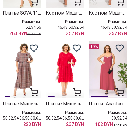
Платье SOVA 11340 бордо
Костюм Мода-Юрс 26-2940 рубин
Костюм Мода-Юрс 26-2224 ежевика
Размеры:
Размеры:
Размеры:
52,54,56
46,48,50,52,54
46,48,50,52,54
260 BYN
357 BYN
357 BYN
284 BYN
19%
Платье Мишель Шик 2132-2 брусничный + клетка
Платье Мишель Шик 2164-2 красный
Платье Anastasia 1011 коралловый
Размеры:
Размеры:
Размеры:
50,52,54,56,58,60,62,64,66
50,52,54,56,58,60,62,64,66
50,52,54
223 BYN
237 BYN
102 BYN
126 BYN