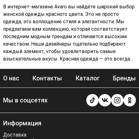
В интернет-магазине Avaro вы найдёте широкий выбор
женской одежды красного цвета. Это не просто
одежда, это воплощение стиля и элегантности. Мы
предлагаем вам коллекцию, которая соответствует
последним модным трендам и отличается высоким
качеством. Наши дизайнеры тщательно подбирают
каждый элемент, чтобы удовлетворить самые
взыскательные вкусы. Красная одежда — это всегда
акцент в вашем образе. Она может быть как
повседневной, так и вечерней. В нашей коллекции вы
О нас
Контакты
Каталог
Бренды
найдёте платья, верхнюю одежду и аксессуары в
красном цвете. Они помогут вам создать
неповторимый образ, который будет говорить о
Мы в соцсетях
вашем вкусе и стиле. Мы используем только
качественные материалы и следим за каждым этапом
производства, чтобы гарантировать долговечность и
Информация
комфорт наших изделий. В Avaro вы найдёте не просто
одежду, а настоящие произведения искусства,
Доставка