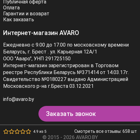
которые подчеркнут вашу индивидуальность.
Публичная оферта
Оплата
Гарантии и возврат
Как заказать
Интернет-магазин AVARO
Ежедневно с 9.00 до 17.00 по московскому времени
Беларусь, г. Брест . ул. Карьерная 12А/1
ООО "Аваро", УНП 291725150
Интернет-магазин зарегистрирован в Торговом
реестре Республики Беларусь №371414 от 14.03.17г.
Свидетельство №0180227 выдано Администрацией
Московского р-на г.Бреста 03.12.2021
info@avaro.by
Заказать звонок
Смотреть все отзывы: 658 шт
4.9 из 5
© 2015 - 2026 AVARO.BY