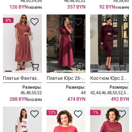
48,50,54,56
46,48,50,52
56,58,60
126 BYN
357 BYN
92 BYN
150 BYN
116 BYN
8%
Платье Фантазия Мод 5451
Платье Юрс 26-719-1
Костюм Юрс 25-604-2
Размеры:
Размеры:
Размеры:
46,48,50,52
44
42,44,46,48,50,52,54,56
288 BYN
474 BYN
492 BYN
312 BYN
10%
1%