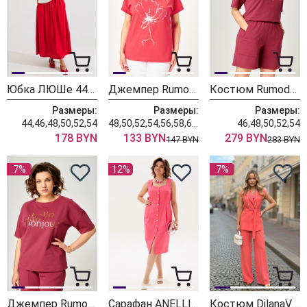
Юбка ЛЮШе 4416 красный
Джемпер Rumoda 2063 коралл
Костюм Rumoda 2293 бордовый
Размеры:
Размеры:
Размеры:
44,46,48,50,52,54
48,50,52,54,56,58,60,62
46,48,50,52,54
178 BYN
133 BYN
279 BYN
147 BYN
283 BYN
7%
12%
7%
Джемпер Rumoda 2292 бордовый
Сарафан ANELLI LAUREL 1567 коралловый риф
Костюм DilanaVIP 2104 коралл