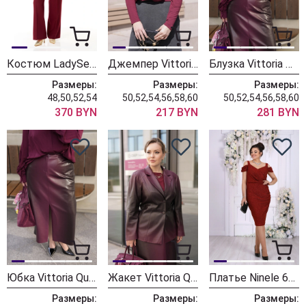
Костюм LadySecret 26254 бордовый
Джемпер Vittoria Queen 30923/1 бордо
Блузка Vittoria Queen 30103/3 бургунди
Размеры:
Размеры:
Размеры:
48,50,52,54
50,52,54,56,58,60
50,52,54,56,58,60
370 BYN
217 BYN
281 BYN
Юбка Vittoria Queen 29783 бордо градиент
Жакет Vittoria Queen 29773 бордо градиент
Платье Ninele 6103 красный
Размеры:
Размеры:
Размеры: