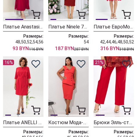
Платье Anastasia 1120 красное
Платье Ninele 7534 красный
Платье ЕвроМода 734 красный
Размеры:
Размеры:
Размеры:
48,50,52,54,56
54
42,44,46,48,50,52
93 BYN
187 BYN
316 BYN
116 BYN
287 BYN
318 BYN
16%
21%
Платье ANELLI LAUREL 1850 красный мак
Костюм Мода-Юрс 26-2977 коралл
Брюки Элль-стиль 2002-12 красный
Размеры:
Размеры:
Размеры: