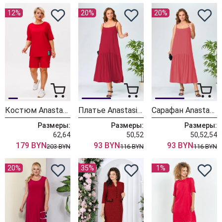
12%
20%
20%
Костюм Anastasia 1220/красный
Платье Anastasia 884/малина
Сарафан Anastasia 883/коралл
Размеры:
Размеры:
Размеры:
62,64
50,52
50,52,54
179 BYN
93 BYN
93 BYN
203 BYN
116 BYN
116 BYN
20%
35%
1%