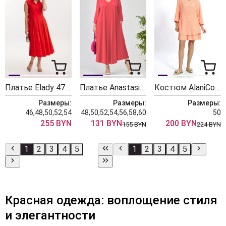
Платье Elady 4738 красный
Платье Anastasia 1008 коралл
Костюм AlaniCollection 2575 персиковый
Размеры:
Размеры:
Размеры:
46,48,50,52,54
48,50,52,54,56,58,60
50
255 BYN
131 BYN
200 BYN
155 BYN
224 BYN
1
2
3
4
5
1
2
3
4
5
Красная одежда: воплощение стиля
и элегантности