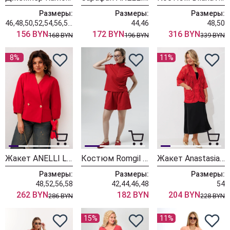
Размеры:
Размеры:
Размеры:
46,48,50,52,54,56,58,60,62
44,46
48,50
156 BYN
172 BYN
316 BYN
168 BYN
196 BYN
339 BYN
8%
11%
Жакет ANELLI LAUREL 1842 красный ибис
Костюм Romgil РП0141-ХЛ4 красный
Жакет Anastasia 1190 красный
Размеры:
Размеры:
Размеры:
48,52,56,58
42,44,46,48
54
262 BYN
182 BYN
204 BYN
286 BYN
228 BYN
15%
11%