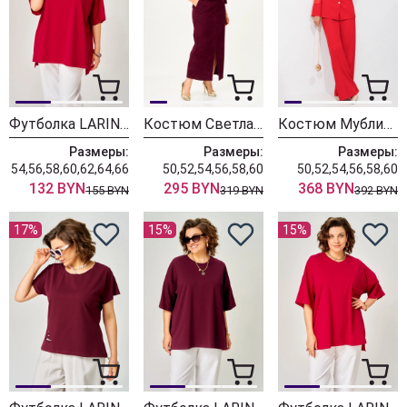
Футболка LARINI 090 красный
Костюм Светлана-Стиль 2352 бордовый
Костюм Мублиз 343
Размеры:
Размеры:
Размеры:
54,56,58,60,62,64,66
50,52,54,56,58,60
50,52,54,56,58,60
132 BYN
295 BYN
368 BYN
155 BYN
319 BYN
392 BYN
17%
15%
15%