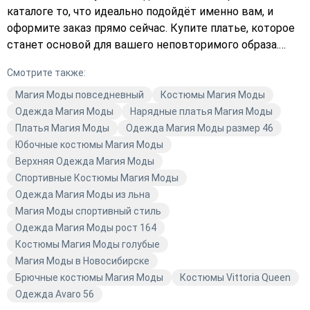
каталоге то, что идеально подойдёт именно вам, и
оформите заказ прямо сейчас. Купите платье, которое
станет основой для вашего неповторимого образа.
Добавьте в свой гардероб яркие акценты с помощью
Смотрите также:
одежды красного цвета от Магия Моды. Подберите
платье или другой элемент гардероба, который будет
Магия Моды повседневный
Костюмы Магия Моды
радовать вас каждый день. Заказывайте
Одежда Магия Моды
Нарядные платья Магия Моды
качественную и модную одежду прямо сейчас!
Платья Магия Моды
Одежда Магия Моды размер 46
Юбочные костюмы Магия Моды
Верхняя Одежда Магия Моды
Спортивные Костюмы Магия Моды
Одежда Магия Моды из льна
Магия Моды спортивный стиль
Одежда Магия Моды рост 164
Костюмы Магия Моды голубые
Магия Моды в Новосибирске
Брючные костюмы Магия Моды
Костюмы Vittoria Queen
Одежда Avaro 56