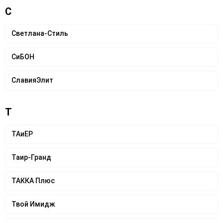
С
Светлана-Стиль
СиБОН
СлавияЭлит
Т
ТАиЕР
Таир-Гранд
ТАККА Плюс
Твой Имидж