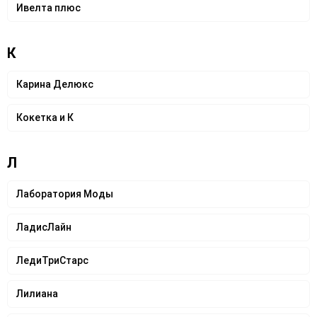
Ивелта плюс
К
Карина Делюкс
Кокетка и К
Л
Лаборатория Моды
ЛадисЛайн
ЛедиТриСтарс
Лилиана