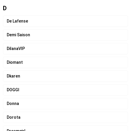
D
De Lafense
Demi Saison
DilanaVIP
Diomant
Dkaren
DOGGI
Donna
Dorota
Dreamgirl