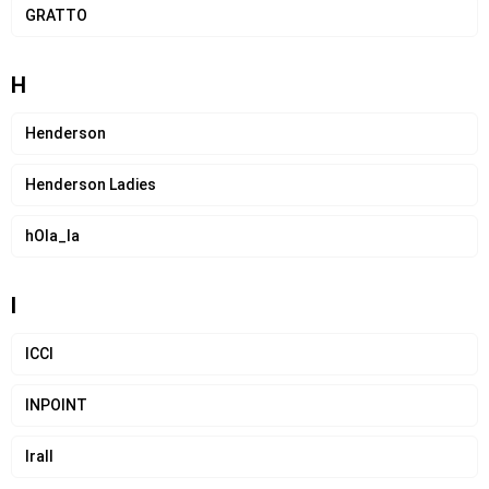
GRATTO
H
Henderson
Henderson Ladies
hOla_la
I
ICCI
INPOINT
Irall