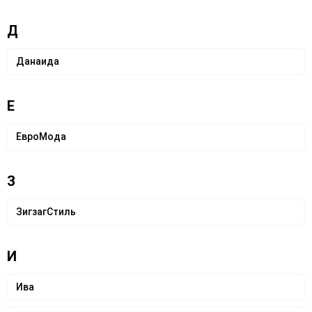
Д
Данаида
Е
ЕвроМода
З
ЗигзагСтиль
И
Ива