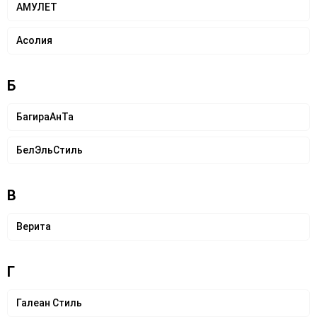
АМУЛЕТ
Асолия
Б
БагираАнТа
БелЭльСтиль
В
Верита
Г
Галеан Cтиль