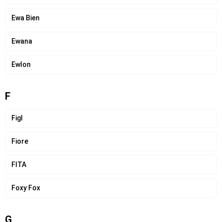
Ewa Bien
Ewana
Ewlon
F
Figl
Fiore
FITA
Foxy Fox
G