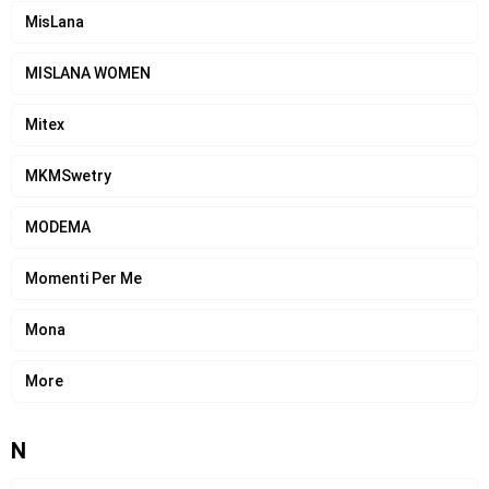
MisLana
MISLANA WOMEN
Mitex
MKMSwetry
MODEMA
Momenti Per Me
Mona
More
N