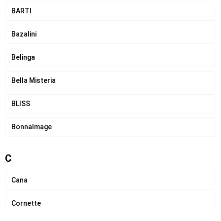
BARTI
Bazalini
Belinga
Bella Misteria
BLISS
BonnaImage
C
Cana
Cornette