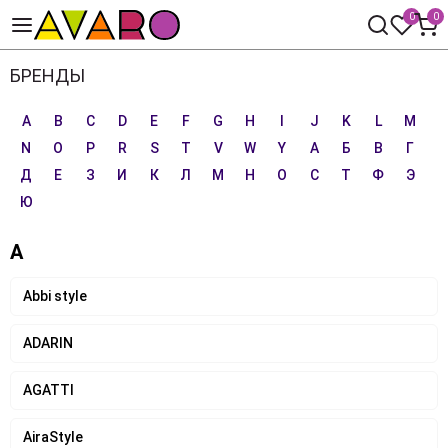
0
0
БРЕНДЫ
A
B
C
D
E
F
G
H
I
J
K
L
M
N
O
P
R
S
T
V
W
Y
А
Б
В
Г
Д
Е
З
И
К
Л
М
Н
О
С
Т
Ф
Э
Ю
A
Abbi style
ADARIN
AGATTI
AiraStyle