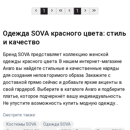
1
1
Одежда SOVA красного цвета: стиль
и качество
Бренд SOVA представляет коллекцию женской
одежды красного цвета. В нашем интернет-магазине
Avaro вы найдёте стильные и качественные наряды
для создания неповторимого образа. Закажите с
доставкой прямо сейчас и добавьте яркие акценты в
свой гардероб. Выберите в каталоге Avaro и подберите
платье, которое подчеркнёт вашу индивидуальность.
Не упустите возможность купить модную одежду
бренда SOVA и стать обладательницей стильных
Смотрите также:
нарядов, которые будут радовать вас каждый день.
Оформите заказ уже сегодня и наслаждайтесь
Костюмы SOVA
Одежда SOVA