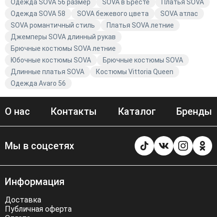
комфортом и качеством одежды Avaro.
Одежда SOVA 56 размер
SOVA в Бресте
Платья SOVA
Одежда SOVA 58
SOVA бежевого цвета
SOVA атлас
SOVA романтичный стиль
Платья SOVA летние
Джемперы SOVA длинный рукав
Брючные костюмы SOVA летние
Юбочные костюмы SOVA
Брючные костюмы SOVA
Длинные платья SOVA
Костюмы Vittoria Queen
Одежда Avaro 56
О нас
Контакты
Каталог
Бренды
Мы в соцсетях
Информация
Доставка
Публичная оферта