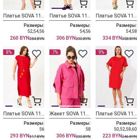
Платье SOVA 11340 бордо
Платье SOVA 11329 красный
Платье SOVA 11318 красный
Размеры:
Размеры:
Размеры:
52,54,56
54,56
54,58
260 BYN
306 BYN
334 BYN
284 BYN
330 BYN
358 BYN
8%
7%
9%
Платье SOVA 11284 красный
Жакет SOVA 11279 малина
Платье SOVA 11216 красный
Размеры:
Размеры:
Размеры:
56
58
50,52,58,60
293 BYN
306 BYN
223 BYN
317 BYN
330 BYN
246 BYN