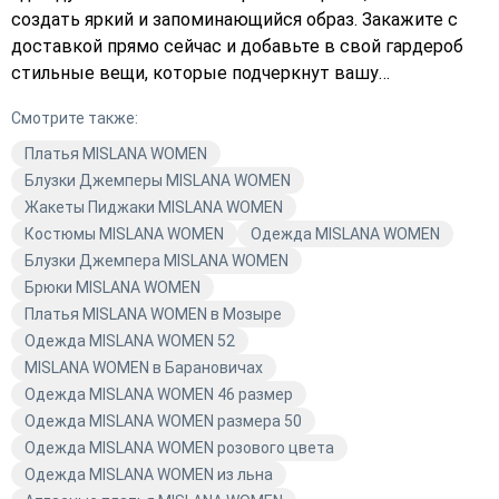
создать яркий и запоминающийся образ. Закажите с
доставкой прямо сейчас и добавьте в свой гардероб
стильные вещи, которые подчеркнут вашу
индивидуальность. MISLANA WOMEN — мода, стиль и
Смотрите также:
качество в каждой детали. Подберите платье или
верхнюю одежду, которая идеально подойдёт именно
Платья MISLANA WOMEN
вам, и оформите заказ уже сегодня!
Блузки Джемперы MISLANA WOMEN
Жакеты Пиджаки MISLANA WOMEN
Костюмы MISLANA WOMEN
Одежда MISLANA WOMEN
Блузки Джемпера MISLANA WOMEN
Брюки MISLANA WOMEN
Платья MISLANA WOMEN в Мозыре
Одежда MISLANA WOMEN 52
MISLANA WOMEN в Барановичах
Одежда MISLANA WOMEN 46 размер
Одежда MISLANA WOMEN размера 50
Одежда MISLANA WOMEN розового цвета
Одежда MISLANA WOMEN из льна