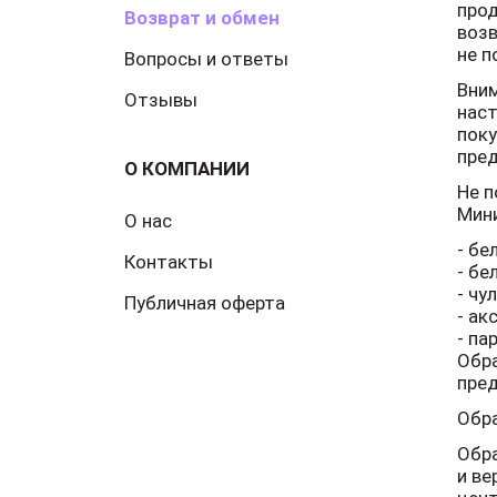
прод
Возврат и обмен
возв
не п
Вопросы и ответы
Вним
Отзывы
наст
поку
пре
О КОМПАНИИ
Не п
Мини
О нас
- бе
Контакты
- бе
- чу
Публичная оферта
- ак
- п
Обра
пред
Обра
Обра
и ве