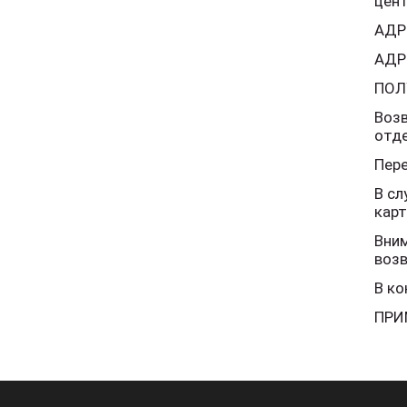
цент
АДР
АДРЕ
ПОЛ
Возв
отде
Пере
В сл
карт
Вним
воз
В ко
ПРИ