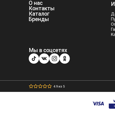
О нас
И
Контакты
Каталог
Д
Бренды
П
О
Г
К
Мы в соцсетях
4.9 из 5