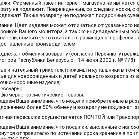
ажи. Фирменный пакет интернет-магазина не является о
рату не подлежит. Повреждённые, со следами носки, с
одлежат! Также возврату не подлежат подарочные суве
ание! Цвет изделия может отличаться от указанного на
ройкой Вашего монитора, а так же индивидуальным вос
патели, помните, что в каталоге размещены профессио
доставленные производителем.
одлежат обмену и возврату (согласно Перечню, утвер
стров Республики Беларусь от 14 июня 2002 г. № 778):
лье и нательный трикотаж (пижамы и купальники в том 
лье для новорожденных и детей ясельного возраста из в
лочно-носочные изделия;
сессуары;
арфюмерно-косметические товары.
щаем Ваше внимание, что модели приобретенные в раз
ложением более 50% обмену и возврату не подлежат, з
тная пересылка осуществляется ПОЧТОЙ или Транспорт
щаем Ваше внимание, что посылки, высланные с налож
рнутся отправителю по истечении срока хранения в по