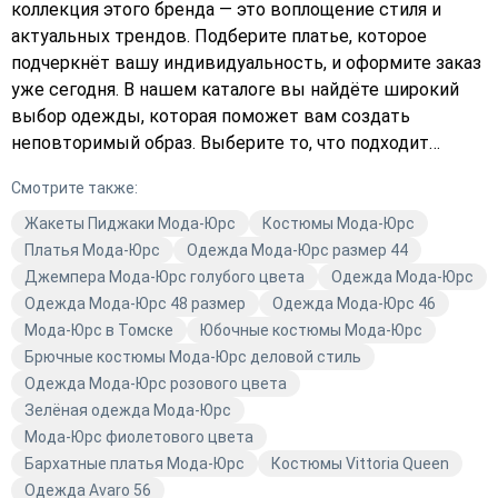
коллекция этого бренда — это воплощение стиля и
актуальных трендов. Подберите платье, которое
подчеркнёт вашу индивидуальность, и оформите заказ
уже сегодня. В нашем каталоге вы найдёте широкий
выбор одежды, которая поможет вам создать
неповторимый образ. Выберите то, что подходит
именно вам, и добавьте это в свою корзину. Мода-Юрс
Смотрите также:
в Avaro — это не просто одежда, это заявление о вашем
стиле.
Жакеты Пиджаки Мода-Юрс
Костюмы Мода-Юрс
Платья Мода-Юрс
Одежда Мода-Юрс размер 44
Джемпера Мода-Юрс голубого цвета
Одежда Мода-Юрс
Одежда Мода-Юрс 48 размер
Одежда Мода-Юрс 46
Мода-Юрс в Томске
Юбочные костюмы Мода-Юрс
Брючные костюмы Мода-Юрс деловой стиль
Одежда Мода-Юрс розового цвета
Зелёная одежда Мода-Юрс
Мода-Юрс фиолетового цвета
Бархатные платья Мода-Юрс
Костюмы Vittoria Queen
Одежда Avaro 56