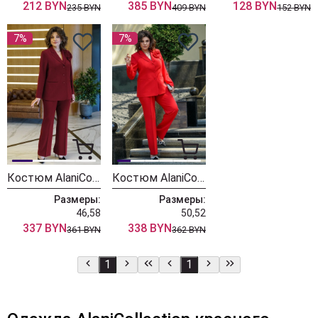
212 BYN
385 BYN
128 BYN
235 BYN
409 BYN
152 BYN
7%
7%
Костюм AlaniCollection 2143 бордо
Костюм AlaniCollection 2143
Размеры:
Размеры:
46,58
50,52
337 BYN
338 BYN
361 BYN
362 BYN
1
1