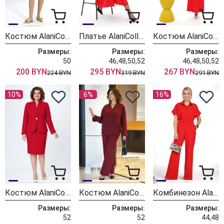
Костюм AlaniCollection 2575 персиковый
Платье AlaniCollection 2445 красный
Костюм AlaniCollection 2494 красный
Размеры:
Размеры:
Размеры:
50
46,48,50,52
46,48,50,52
200 BYN
295 BYN
267 BYN
224 BYN
319 BYN
291 BYN
10%
6%
16%
Костюм AlaniCollection 2490 красный
Костюм AlaniCollection 2437 бордо
Комбинезон AlaniCollection 2470 красный
Размеры:
Размеры:
Размеры:
52
52
44,48