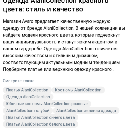
Одежда AlaniCollection красного
цвета: стиль и качество
Магазин Avaro предлагает качественную модную
одежду от бренда AlaniCollection. В нашей коллекции вы
найдёте модели красного цвета, которые подчеркнут
вашу индивидуальность и станут ярким акцентом в
вашем гардеробе. Одежда AlaniCollection отличается
высоким качеством и стильным дизайном,
соответствующим актуальным модным тенденциям.
Подберите платье или верхнюю одежду красного
цвета, которая будет радовать вас своим внешним
Смотрите также:
видом и комфортом. Закажите с доставкой прямо
сейчас и добавьте яркие акценты в ваш образ с
Платья AlaniCollection
Костюмы AlaniCollection
AlaniCollection. Выберите в каталоге то, что подчеркнёт
Одежда AlaniCollection
вашу индивидуальность, и оформите заказ уже
Юбочные костюмы AlaniCollection розовые
сегодня. Не упустите возможность обновить свой
AlaniCollection голубой
AlaniCollection зелёная одежда
гардероб качественной и модной одеждой от
Платья AlaniCollection синего цвета
AlaniCollection.
Платья AlaniCollection белого цвета