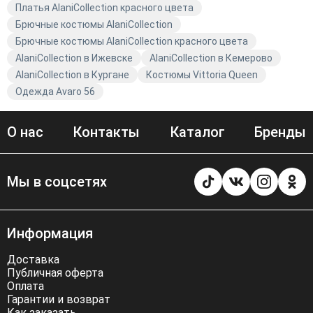
Платья AlaniCollection красного цвета
Брючные костюмы AlaniCollection
Брючные костюмы AlaniCollection красного цвета
AlaniCollection в Ижевске
AlaniCollection в Кемерово
AlaniCollection в Кургане
Костюмы Vittoria Queen
Одежда Avaro 56
О нас
Контакты
Каталог
Бренды
Мы в соцсетях
Информация
Доставка
Публичная оферта
Оплата
Гарантии и возврат
Как заказать