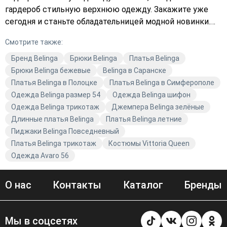
гардероб стильную верхнюю одежду. Закажите уже
сегодня и станьте обладательницей модной новинки.
Подберите идеальный образ с одеждой Belinga и
Смотрите также:
станьте звездой любого мероприятия. Купите то, что
подчеркнёт вашу уникальность.
Бренд Belinga
Брюки Belinga
Платья Belinga
Брюки Belinga бежевые
Belinga в Саранске
Платья Belinga в Полоцке
Платья Belinga в Симферополе
Одежда Belinga размер 54
Одежда Belinga шифон
Одежда Belinga трикотаж
Джемпера Belinga зелёные
Длинные платья Belinga
Платья Belinga летние
Пиджаки Belinga Повседневный
Платья Belinga трикотаж
Костюмы Vittoria Queen
Одежда Avaro 56
О нас
Контакты
Каталог
Бренды
Мы в соцсетях