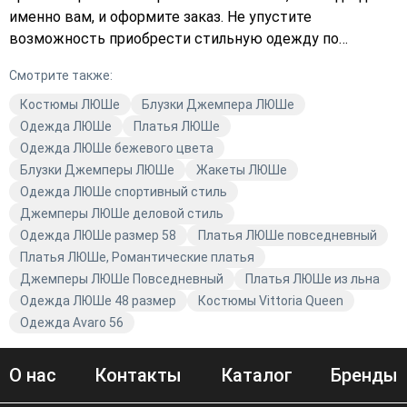
именно вам, и оформите заказ. Не упустите
возможность приобрести стильную одежду по
выгодной цене. Закажите с доставкой прямо сейчас и
Смотрите также:
добавьте яркие краски в свой гардероб.
Костюмы ЛЮШе
Блузки Джемпера ЛЮШе
Одежда ЛЮШе
Платья ЛЮШе
Одежда ЛЮШе бежевого цвета
Блузки Джемперы ЛЮШе
Жакеты ЛЮШе
Одежда ЛЮШе спортивный стиль
Джемперы ЛЮШе деловой стиль
Одежда ЛЮШе размер 58
Платья ЛЮШе повседневный
Платья ЛЮШе, Романтические платья
Джемперы ЛЮШе Повседневный
Платья ЛЮШе из льна
Одежда ЛЮШе 48 размер
Костюмы Vittoria Queen
Одежда Avaro 56
О нас
Контакты
Каталог
Бренды