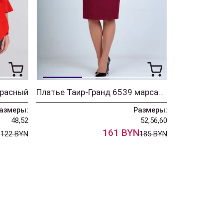
красный
Платье Таир-Гранд 6539 марсала
азмеры:
Размеры:
48,52
52,56,60
N
161 BYN
122 BYN
185 BYN