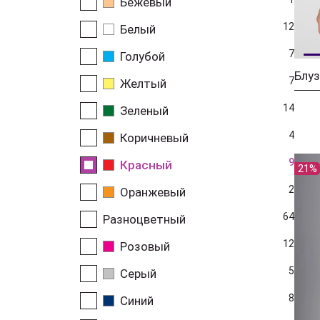
Бежевый
12
Белый
7
Голубой
7
Желтый
14
Зеленый
4
Коричневый
9
Красный
21%
2
Оранжевый
64
Разноцветный
12
Розовый
5
Серый
8
Синий