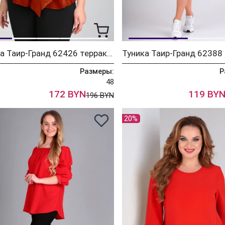
Блуза Таир-Гранд 62426 терракот
Размеры:
Р
48
172 BYN
119 BY
196 BYN
20%