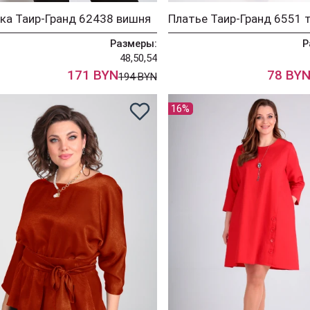
ка Таир-Гранд 62438 вишня
Размеры:
Р
48,50,54
171 BYN
78 BY
194 BYN
16%