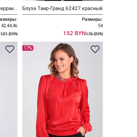
Платье Таир-Гранд 6551 терракот
Блуза Таир-Гранд 62427 красный
азмеры:
Размеры:
42,44,46
54
N
152 BYN
101 BYN
176 BYN
17%