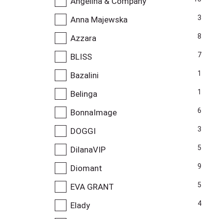
Angelina & Company
3
Anna Majewska
8
Azzara
7
BLISS
1
Bazalini
1
Belinga
6
BonnaImage
3
DOGGI
5
DilanaVIP
9
Diomant
5
EVA GRANT
4
Elady