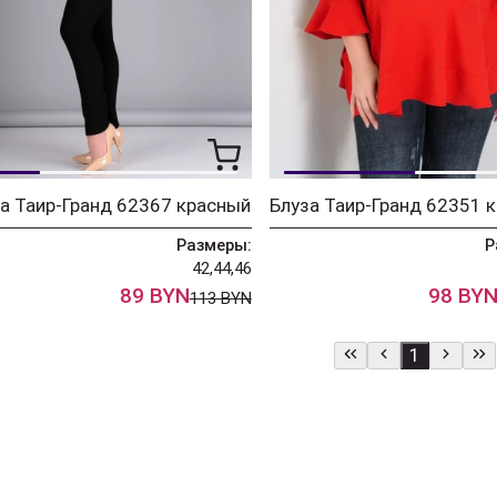
а Таир-Гранд 62367 красный
Блуза Таир-Гранд 62351 
Размеры:
Р
42,44,46
89 BYN
98 BY
113 BYN
1