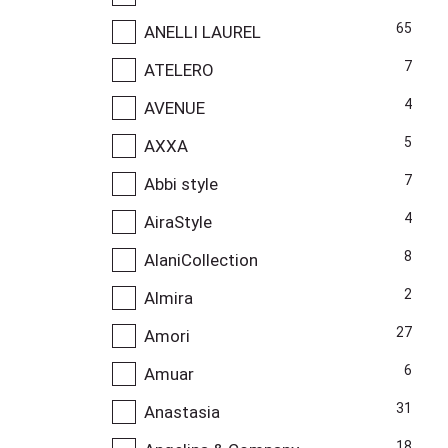
65
ANELLI LAUREL
7
ATELERO
4
AVENUE
5
AXXA
7
Abbi style
4
AiraStyle
8
AlaniCollection
2
Almira
27
Amori
6
Amuar
31
Anastasia
18