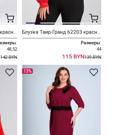
Туника Таир-Гранд 62388 красный
Блузка Таир-Гранд 62203 красный
азмеры:
Размеры:
48,52
44
N
115 BYN
142 BYN
139 BYN
13%