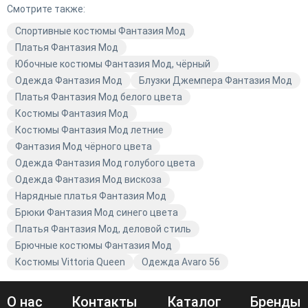
Смотрите также:
обновить свой гардероб с качественной и модной
одеждой Avaro. Закажите с доставкой прямо сейчас и
Спортивные костюмы Фантазия Мод
добавьте яркие акценты в свой образ.
Платья Фантазия Мод
Юбочные костюмы Фантазия Мод, чёрный
Одежда Фантазия Мод
Блузки Джемпера Фантазия Мод
Платья Фантазия Мод белого цвета
Костюмы Фантазия Мод
Костюмы Фантазия Мод летние
Фантазия Мод чёрного цвета
Одежда Фантазия Мод голубого цвета
Одежда Фантазия Мод вискоза
Нарядные платья Фантазия Мод
Брюки Фантазия Мод синего цвета
Платья Фантазия Мод, деловой стиль
Брючные костюмы Фантазия Мод
Костюмы Vittoria Queen
Одежда Avaro 56
О нас
Контакты
Каталог
Бренды