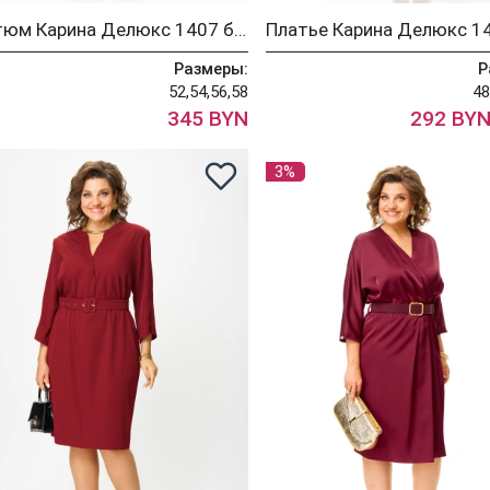
Костюм Карина Делюкс 1407 бордо
Размеры:
Р
52,54,56,58
48
345 BYN
292 BY
3%