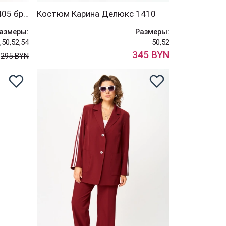
Платье Карина Делюкс 1405 брусника
Костюм Карина Делюкс 1410
азмеры:
Размеры:
,50,52,54
50,52
N
345 BYN
295 BYN