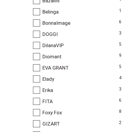
Bazalini
1
Belinga
6
BonnaImage
3
DOGGI
5
DilanaVIP
9
Diomant
5
EVA GRANT
4
Elady
3
Erika
6
FITA
8
Foxy Fox
2
GIZART