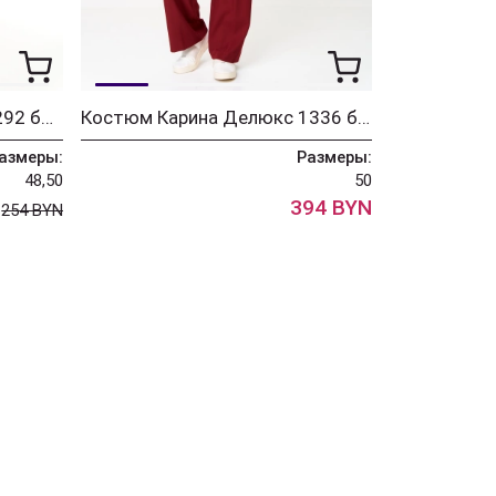
Платье Карина Делюкс 1292 бордо
Костюм Карина Делюкс 1336 бордо
азмеры:
Размеры:
48,50
50
N
394 BYN
254 BYN