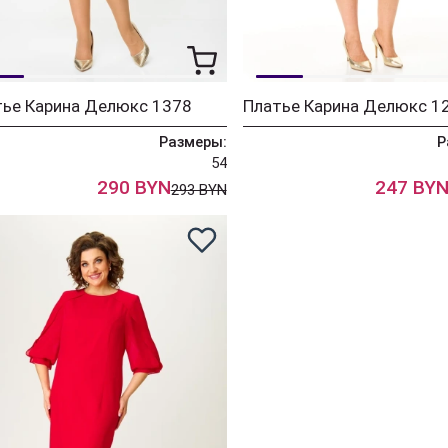
тье Карина Делюкс 1378
Размеры:
Р
54
290 BYN
247 BY
293 BYN