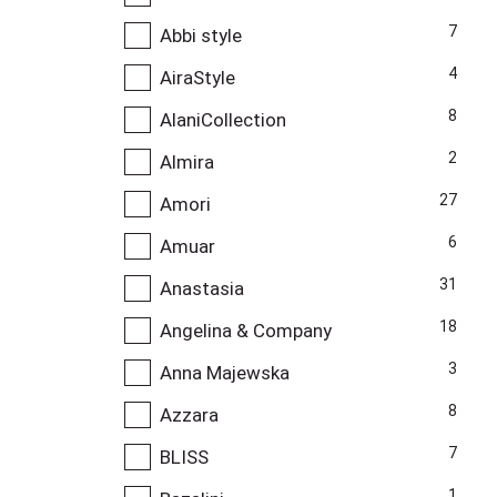
7
Abbi style
4
AiraStyle
8
AlaniCollection
2
Almira
27
Amori
6
Amuar
31
Anastasia
18
Angelina & Company
3
Anna Majewska
8
Azzara
7
BLISS
1