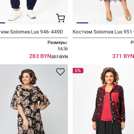
тюм Solomea Lux 946-449D
Размеры:
Р
54,56
283 BYN
371 BY
307 BYN
6%