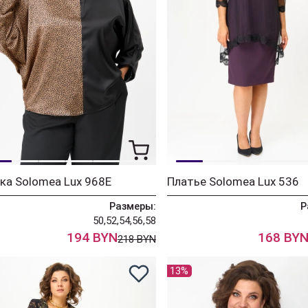
ка Solomea Lux 968Е
Платье Solomea Lux 536
Размеры:
Р
50,52,54,56,58
194 BYN
168 BY
218 BYN
13%