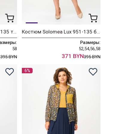
Костюм Solomea Lux 951-135 темно-синий
Костюм Solomea Lux 951-135 бирюзовый
азмеры:
Размеры:
58
52,54,56,58
N
371 BYN
395 BYN
395 BYN
6%