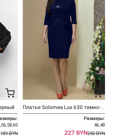
черный
Платье Solomea Lux 630 темно-синий
азмеры:
Размеры:
,56,58,60
46,48
N
227 BYN
189 BYN
250 BYN