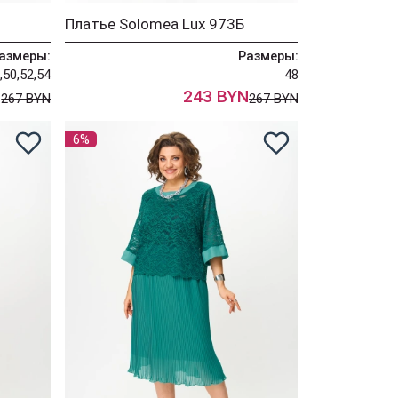
Платье Solomea Lux 973Б
азмеры:
Размеры:
,50,52,54
48
N
243 BYN
267 BYN
267 BYN
6%