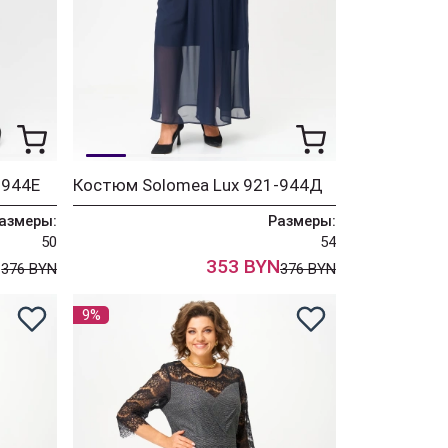
-944Е
Костюм Solomea Lux 921-944Д
азмеры:
Размеры:
50
54
N
353 BYN
376 BYN
376 BYN
9%