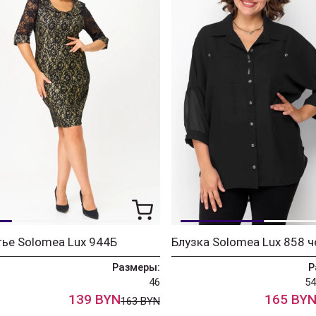
ье Solomea Lux 944Б
Блузка Solomea Lux 858 
Размеры:
Р
46
54
139 BYN
165 BY
163 BYN