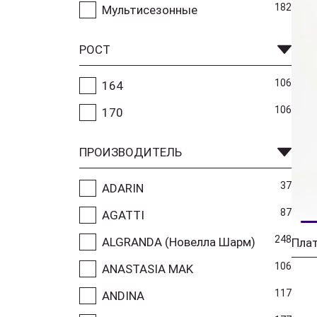
182
Мультисезонные
РОСТ
106
164
106
170
ПРОИЗВОДИТЕЛЬ
37
ADARIN
87
AGATTI
248
ALGRANDA (Новелла Шарм)
Плат
106
ANASTASIA MAK
117
ANDINA