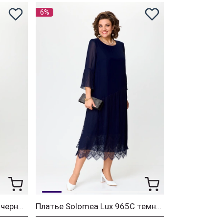
6%
Платье Solomea Lux 975Б черный
Платье Solomea Lux 965С темно-синий