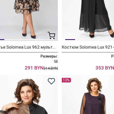
Платье Solomea Lux 962 мультиколор
Костюм Solomea Lux 921
Размеры:
Р
58
291 BYN
353 BY
314 BYN
13%