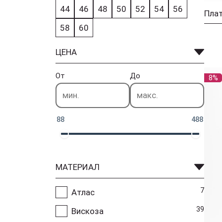
44
46
48
50
52
54
56
Плат
58
60
ЦЕНА
От
До
8%
88
488
МАТЕРИАЛ
7
Атлас
39
Вискоза