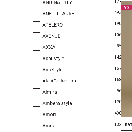
177
ANDINA CITY
9%
1493
ANELLI LAUREL
190
ATELERO
106
AVENUE
85
AXXA
142
Abbi style
167
AiraStyle
168
AlaniCollection
96
Almira
120
Ambera style
498
Amori
Плат
132
Amuar