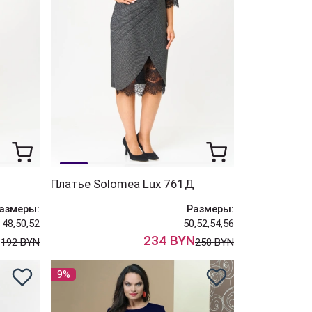
Платье Solomea Lux 761Д
азмеры:
Размеры:
48,50,52
50,52,54,56
N
234 BYN
192 BYN
258 BYN
9%