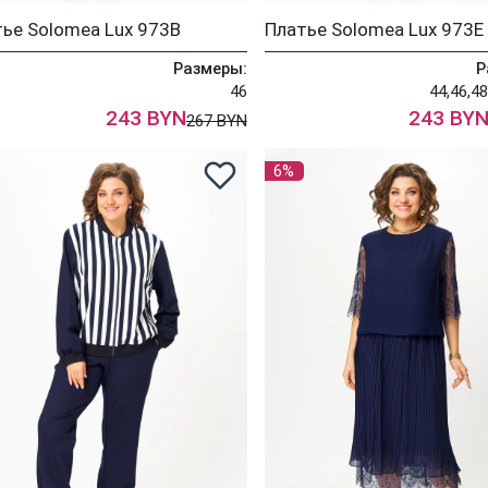
ье Solomea Lux 973В
Платье Solomea Lux 973Е
Размеры:
Р
46
44,46,48
243 BYN
243 BY
267 BYN
6%