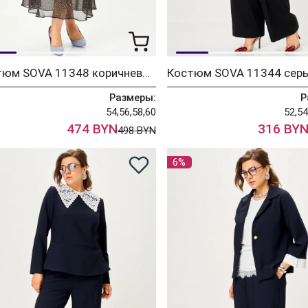
Костюм SOVA 11348 коричневый
Размеры:
Р
54,56,58,60
52,54
474 BYN
316 BY
498 BYN
6%