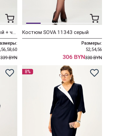
Костюм SOVA 11344 серый + черный
Костюм SOVA 11343 серый
азмеры:
Размеры:
,56,58,60
52,54,56
N
306 BYN
339 BYN
330 BYN
8%