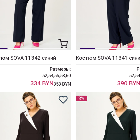
тюм SOVA 11342 синий
Костюм SOVA 11341 син
Размеры:
Р
52,54,56,58,60
52,54
334 BYN
390 BY
358 BYN
8%