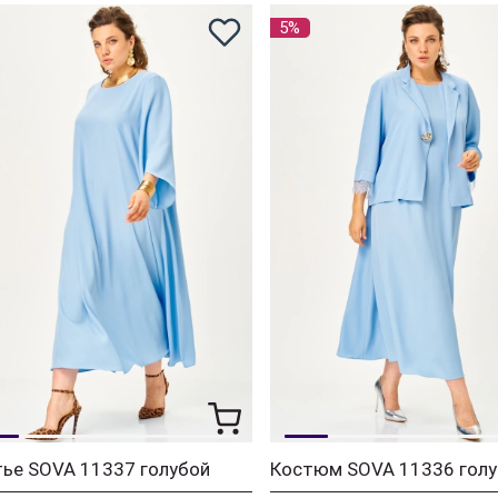
5%
ье SOVA 11337 голубой
Костюм SOVA 11336 голу