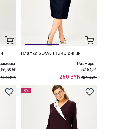
ий
Платье SOVA 11340 синий
азмеры:
Размеры:
,56,58,60
52,54,56
N
260 BYN
414 BYN
284 BYN
8%