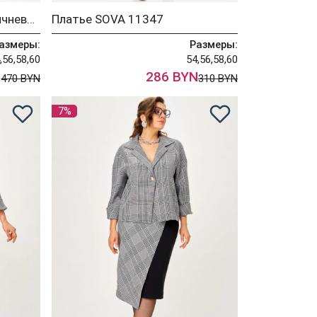
Костюм SOVA 11346 коричневый
Платье SOVA 11347
азмеры:
Размеры:
,56,58,60
54,56,58,60
N
286 BYN
470 BYN
310 BYN
7%