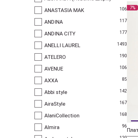
7%
106
ANASTASIA MAK
117
ANDINA
177
ANDINA CITY
1493
ANELLI LAUREL
190
ATELERO
106
AVENUE
85
AXXA
142
Abbi style
167
AiraStyle
168
AlaniCollection
96
Almira
Плат
120