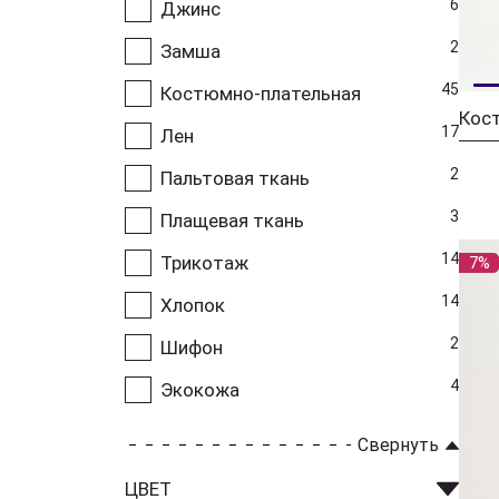
6
Джинс
2
Замша
45
Костюмно-плательная
17
Лен
2
Пальтовая ткань
3
Плащевая ткань
14
Трикотаж
7%
14
Хлопок
2
Шифон
4
Экокожа
Свернуть
ЦВЕТ