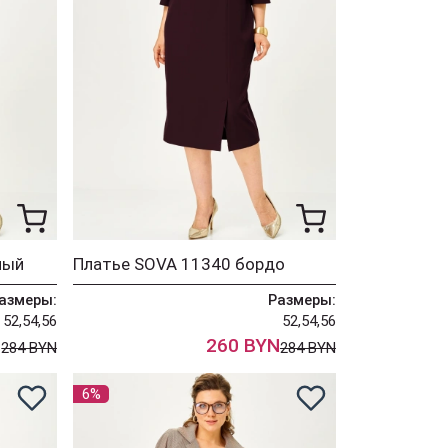
ный
Платье SOVA 11340 бордо
азмеры:
Размеры:
52,54,56
52,54,56
N
260 BYN
284 BYN
284 BYN
6%