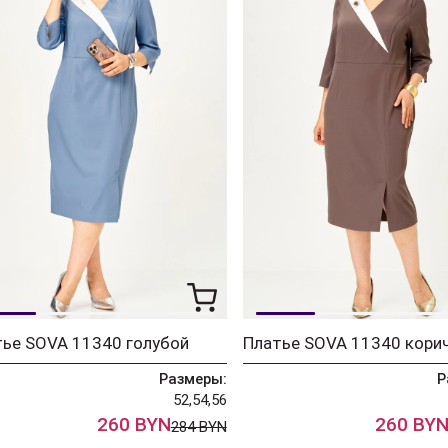
ье SOVA 11340 голубой
Платье SOVA 11340 кори
Размеры:
Р
52,54,56
260 BYN
260 BY
284 BYN