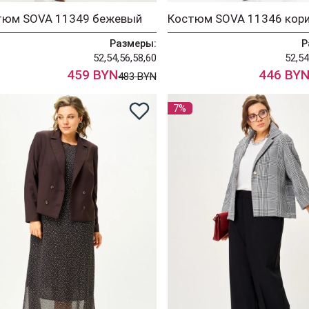
тюм SOVA 11349 бежевый
Размеры:
Р
52,54,56,58,60
52,54
459 BYN
446 BY
483 BYN
7%