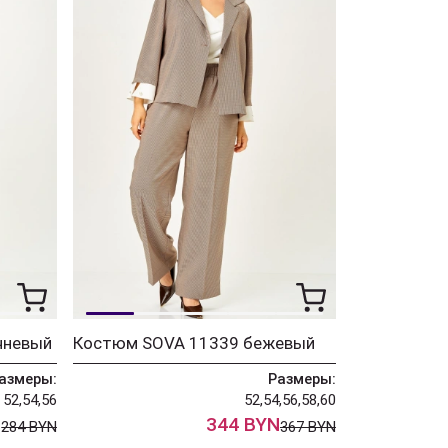
чневый
Костюм SOVA 11339 бежевый
азмеры:
Размеры:
52,54,56
52,54,56,58,60
N
344 BYN
284 BYN
367 BYN