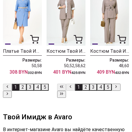
Платье Твой Имидж 2321 небесно-голубой
Костюм Твой Имидж 2358 капучино
Костюм Твой Имидж 2351 капучино
Размеры:
Размеры:
Размеры:
50,58
50,52,58,62
48,60
308 BYN
401 BYN
409 BYN
332 BYN
425 BYN
432 BYN
1
2
3
4
5
1
2
3
4
5
Твой Имидж в Avaro
В интернет-магазине Avaro вы найдёте качественную