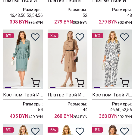
Платье Твой Имидж 2434 бежевый + принт
Платье Твой Имидж 2468 темно-синий с принтом
Платье Твой Имидж 2466 синий с принтом
Размеры:
Размеры:
Размеры:
46,48,50,52,54,56
52
48
308 BYN
279 BYN
279 BYN
332 BYN
302 BYN
302 BYN
6%
8%
6%
Костюм Твой Имидж 2430 светлый серо-бирюзовый
Платье Твой Имидж 1791
Костюм Твой Имидж 2407 дымчато-белый с принтом
Размеры:
Размеры:
Размеры:
54
44
46,50,52,56
405 BYN
260 BYN
368 BYN
429 BYN
284 BYN
392 BYN
6%
6%
8%