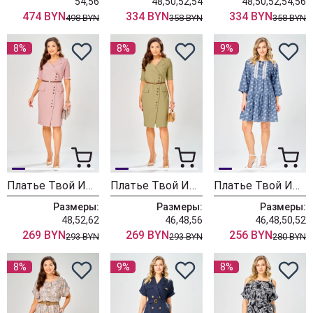
54,56
48,50,52,54
48,50,52,54,56
474 BYN
334 BYN
334 BYN
498 BYN
358 BYN
358 BYN
8%
8%
9%
Платье Твой Имидж 2394 пыльная роза
Платье Твой Имидж 2393 хаки
Платье Твой Имидж 2382 синий+принт
Размеры:
Размеры:
Размеры:
48,52,62
46,48,56
46,48,50,52
269 BYN
269 BYN
256 BYN
293 BYN
293 BYN
280 BYN
8%
9%
8%