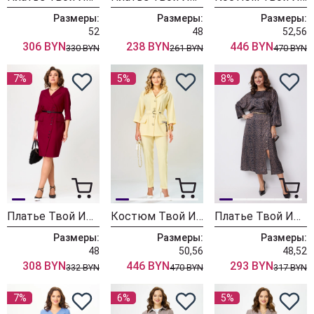
Размеры:
Размеры:
Размеры:
52
48
52,56
306 BYN
238 BYN
446 BYN
330 BYN
261 BYN
470 BYN
7%
5%
8%
Платье Твой Имидж 2313 винный
Костюм Твой Имидж 2379 лимонный
Платье Твой Имидж 2246 леопардовый принт
Размеры:
Размеры:
Размеры:
48
50,56
48,52
308 BYN
446 BYN
293 BYN
332 BYN
470 BYN
317 BYN
7%
6%
5%