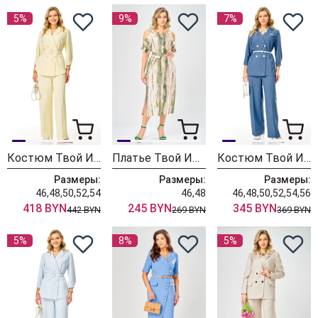
5%
9%
7%
Костюм Твой Имидж 2405 шампань
Платье Твой Имидж 2375 бежево-зеленый
Костюм Твой Имидж 2411 голубой+полоска
Размеры:
Размеры:
Размеры:
46,48,50,52,54
46,48
46,48,50,52,54,56
418 BYN
245 BYN
345 BYN
442 BYN
269 BYN
369 BYN
5%
8%
5%