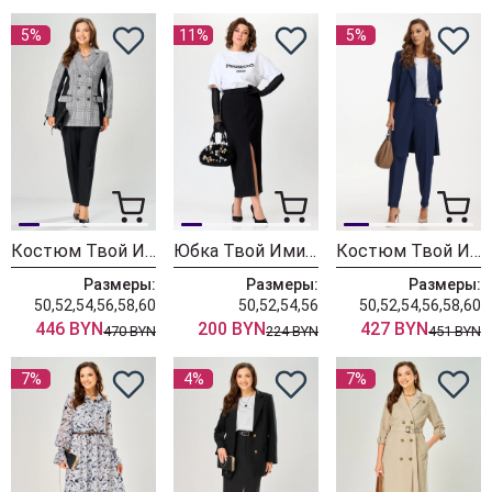
5%
11%
5%
Костюм Твой Имидж 2445 черно-белый
Юбка Твой Имидж 2442 черный
Костюм Твой Имидж 2520 синий
Размеры:
Размеры:
Размеры:
50,52,54,56,58,60
50,52,54,56
50,52,54,56,58,60
446 BYN
200 BYN
427 BYN
470 BYN
224 BYN
451 BYN
7%
4%
7%