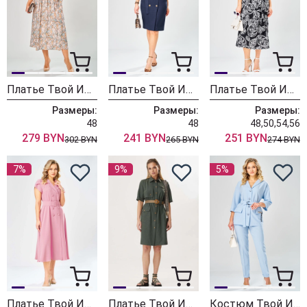
Платье Твой Имидж 2397 бирюзовый+принт
Платье Твой Имидж 2364 темно-синий
Платье Твой Имидж 2388 черный с принтом
Размеры:
Размеры:
Размеры:
48
48
48,50,54,56
279 BYN
241 BYN
251 BYN
302 BYN
265 BYN
274 BYN
7%
9%
5%
Платье Твой Имидж 2367 нежно-розовый
Платье Твой Имидж 1786 хаки
Костюм Твой Имидж 2380 светло-голубой