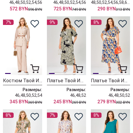
46,48,50,52,54,56
46,48,50,52,54,56
48,50,52,54,56,58,60,62
572 BYN
725 BYN
290 BYN
596 BYN
749 BYN
313 BYN
7%
9%
8%
Костюм Твой Имидж 2412
Платье Твой Имидж 2472 светлый хаки с принтом
Платье Твой Имидж 2467
Размеры:
Размеры:
Размеры:
46,48,50,52,54
46,48,52
46,48,50,52
345 BYN
245 BYN
279 BYN
369 BYN
269 BYN
302 BYN
8%
7%
8%