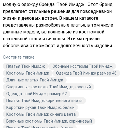
модную одежду бренда 'Твой Имидж'. Этот бренд
предлагает стильные решения для повседневной
жизни и деловых встреч. В нашем каталоге
представлены разнообразные платья, в том числе
длинные модели, выполненные из костюмной
плательной ткани и вискозы. Эти материалы
обеспечивают комфорт и долговечность изделий.
Платья от 'Твой Имидж' отличаются разнообразием
Смотрите также:
стилей — от повседневного до делового. Вы сможете
подобрать идеальный вариант для любого случая.
Платья Твой Имидж
Юбочные костюмы Твой Имидж
Разнообразие цветов — от классического синего до
Костюмы Твой Имидж
Одежда Твой Имидж размер 46
ярких и насыщенных оттенков — позволяет каждой
Длинные платья Твой Имидж
женщине найти свой неповторимый стиль. Магазин
Спортивные костюмы Твой Имидж, красный
Avaro предлагает вам широкий выбор качественной
Одежда Твой Имидж размер 62
модной одежды, которая подчеркнёт вашу
Платья Твой Имидж коричневого цвета
индивидуальность и станет основой для создания
Короткий рукав Твой Имидж, белый
модных и стильных образов.
Костюмы Твой Имидж синего цвета
Брючные костюмы Твой Имидж, коричневый