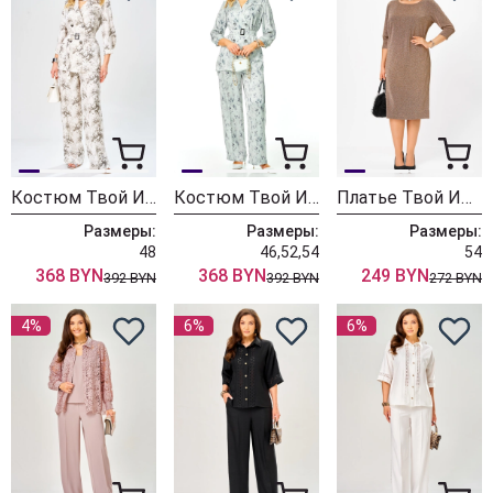
Костюм Твой Имидж 2391 молочный с принтом
Костюм Твой Имидж 2408 мятный с принтом
Платье Твой Имидж 2295 золото
Размеры:
Размеры:
Размеры:
48
46,52,54
54
368 BYN
368 BYN
249 BYN
392 BYN
392 BYN
272 BYN
4%
6%
6%