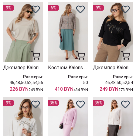
9%
6%
9%
Джемпер Kaloris 2267
Костюм Kaloris 2266
Джемпер Kaloris 2264-1
Размеры:
Размеры:
Размеры:
46,48,50,52,54,56
50
46,48,50,52,54
226 BYN
410 BYN
249 BYN
249 BYN
434 BYN
273 BYN
9%
35%
35%