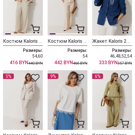
Костюм Kaloris 2286
Костюм Kaloris 2285
Жакет Kaloris 2282
Размеры:
Размеры:
Размеры:
54,60
54
46,48,52,54
416 BYN
442 BYN
333 BYN
440 BYN
466 BYN
357 BYN
5%
9%
6%