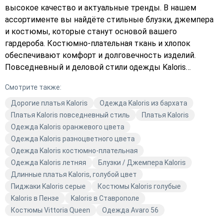
высокое качество и актуальные тренды. В нашем
ассортименте вы найдёте стильные блузки, джемпера
и костюмы, которые станут основой вашего
гардероба. Костюмно-плательная ткань и хлопок
обеспечивают комфорт и долговечность изделий.
Повседневный и деловой стили одежды Kaloris
подходят для любых ситуаций, будь то встреча с
Смотрите также:
друзьями или деловая встреча. Бежевый и белый
цвета в коллекции придают образам лёгкость и
Дорогие платья Kaloris
Одежда Kaloris из бархата
элегантность. Откройте для себя мир моды с Avaro!
Платья Kaloris повседневный стиль
Платья Kaloris
Одежда Kaloris оранжевого цвета
Одежда Kaloris разноцветного цвета
Одежда Kaloris костюмно-плательная
Одежда Kaloris летняя
Блузки / Джемпера Kaloris
Длинные платья Kaloris, голубой цвет
Пиджаки Kaloris серые
Костюмы Kaloris голубые
Kaloris в Пензе
Kaloris в Ставрополе
Костюмы Vittoria Queen
Одежда Avaro 56