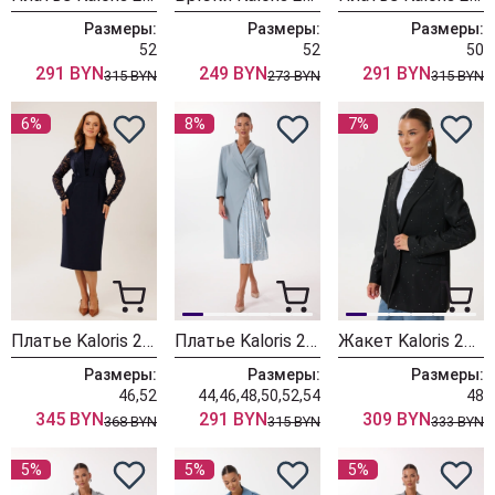
Размеры:
Размеры:
Размеры:
52
52
50
291 BYN
249 BYN
291 BYN
315 BYN
273 BYN
315 BYN
6%
8%
7%
Платье Kaloris 2237
Платье Kaloris 2228
Жакет Kaloris 2225
Размеры:
Размеры:
Размеры:
46,52
44,46,48,50,52,54
48
345 BYN
291 BYN
309 BYN
368 BYN
315 BYN
333 BYN
5%
5%
5%