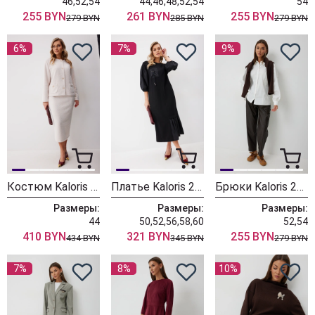
46,52,54
44,46,48,52,54
54
255 BYN
261 BYN
255 BYN
279 BYN
285 BYN
279 BYN
6%
7%
9%
Костюм Kaloris 2258
Платье Kaloris 2250
Брюки Kaloris 2249
Размеры:
Размеры:
Размеры:
44
50,52,56,58,60
52,54
410 BYN
321 BYN
255 BYN
434 BYN
345 BYN
279 BYN
7%
8%
10%