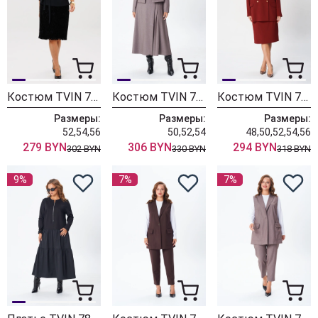
Костюм TVIN 7886 черный
Костюм TVIN 7871 кофе с молоком
Костюм TVIN 7832 винный
Размеры:
Размеры:
Размеры:
52,54,56
50,52,54
48,50,52,54,56
279 BYN
306 BYN
294 BYN
302 BYN
330 BYN
318 BYN
9%
7%
7%