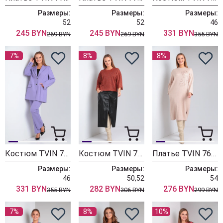
Размеры:
Размеры:
Размеры:
52
52
46
245 BYN
245 BYN
331 BYN
269 BYN
269 BYN
355 BYN
7%
8%
8%
Костюм TVIN 7670 лаванда
Костюм TVIN 7663 терракот
Платье TVIN 7668 беж
Размеры:
Размеры:
Размеры:
46
50,52
54
331 BYN
282 BYN
276 BYN
355 BYN
306 BYN
299 BYN
7%
8%
10%