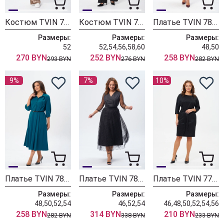
Костюм TVIN 7836 капучино
Костюм TVIN 7804
Платье TVIN 7882 малиновый
Размеры:
Размеры:
Размеры:
52
52,54,56,58,60
48,50
270 BYN
252 BYN
258 BYN
293 BYN
276 BYN
282 BYN
9%
7%
10%
Платье TVIN 7882 лагуна
Платье TVIN 7827
Платье TVIN 7713 черный
Размеры:
Размеры:
Размеры:
48,50,52,54
46,52,54
46,48,50,52,54,56
258 BYN
314 BYN
210 BYN
282 BYN
338 BYN
233 BYN