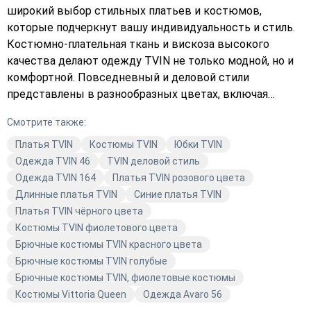
широкий выбор стильных платьев и костюмов,
которые подчеркнут вашу индивидуальность и стиль.
Костюмно-плательная ткань и вискоза высокого
качества делают одежду TVIN не только модной, но и
комфортной. Повседневный и деловой стили
представлены в разнообразных цветах, включая
чёрный и другие насыщенные оттенки. В Avaro вы
Смотрите также:
сможете подобрать идеальный наряд для любого
случая. Откройте для себя мир моды с TVIN и создайте
Платья TVIN
Костюмы TVIN
Юбки TVIN
свой неповторимый образ. Модные тренды и
Одежда TVIN 46
TVIN деловой стиль
актуальные коллекции — всё это в одном месте.
Одежда TVIN 164
Платья TVIN розового цвета
Откройте для себя новые горизонты стиля и качества
Длинные платья TVIN
Синие платья TVIN
с Avaro.
Платья TVIN чёрного цвета
Костюмы TVIN фиолетового цвета
Брючные костюмы TVIN красного цвета
Брючные костюмы TVIN голубые
Брючные костюмы TVIN, фиолетовые костюмы
Костюмы Vittoria Queen
Одежда Avaro 56