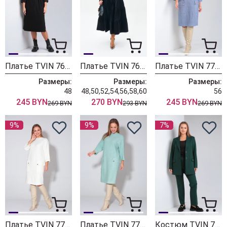
Платье TVIN 7679 черный
Платье TVIN 7675 черный
Платье TVIN 7769-1 деним
Размеры:
Размеры:
Размеры:
48
48,50,52,54,56,58,60
56
245 BYN
270 BYN
245 BYN
269 BYN
293 BYN
269 BYN
9%
9%
7%
Платье TVIN 7769-1 молоко
Платье TVIN 7769-1 ментол
Костюм TVIN 7670 т.зеленый