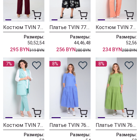
Костюм TVIN 7732
Платье TVIN 7782 принт на черном
Костюм TVIN 7777 белый+персик
Размеры:
Размеры:
Размеры:
50,52,54
44,46,48
52,56
295 BYN
256 BYN
234 BYN
319 BYN
280 BYN
258 BYN
7%
8%
8%
Костюм TVIN 7689 мята
Платье TVIN 7685 голубой
Платье TVIN 7685 салат
Размеры:
Размеры:
Размеры: