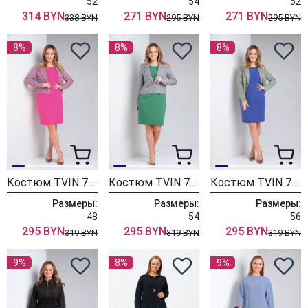
52
54
52
314 BYN
271 BYN
271 BYN
338 BYN
295 BYN
295 BYN
8%
8%
8%
Костюм TVIN 7688 розовый
Костюм TVIN 7688 зеленый
Костюм TVIN 7688 василек
Размеры:
Размеры:
Размеры:
48
54
56
295 BYN
295 BYN
295 BYN
319 BYN
319 BYN
319 BYN
9%
8%
9%