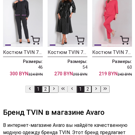
Костюм TVIN 7659 сирень
Костюм TVIN 7718
Костюм TVIN 7612Л малина
Размеры:
Размеры:
Размеры:
46
54
60
300 BYN
270 BYN
219 BYN
324 BYN
293 BYN
243 BYN
1
2
1
2
Бренд TVIN в магазине Avaro
В интернет-магазине Avaro вы найдёте качественную
модную одежду бренда TVIN. Этот бренд предлагает