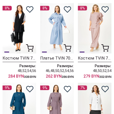
8%
8%
8%
Костюм TVIN 7020 черный
Платье TVIN 7003
Костюм TVIN 7008 пудра
Размеры:
Размеры:
Размеры:
48,52,54,56
46,48,50,52,54,56
48,50,52,54
284 BYN
262 BYN
279 BYN
308 BYN
286 BYN
302 BYN
9%
9%
7%