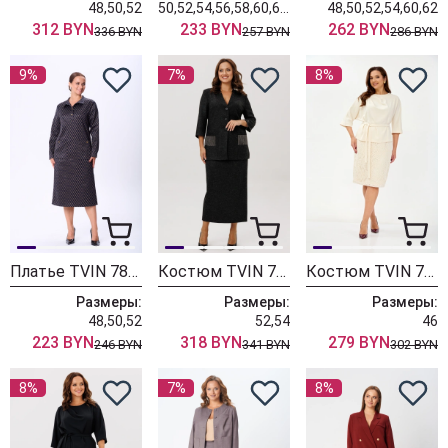
48,50,52
50,52,54,56,58,60,62,64
48,50,52,54,60,62
312 BYN
233 BYN
262 BYN
336 BYN
257 BYN
286 BYN
9%
7%
8%
Платье TVIN 7878
Костюм TVIN 7893
Костюм TVIN 7886 молочный
Размеры:
Размеры:
Размеры:
48,50,52
52,54
46
223 BYN
318 BYN
279 BYN
246 BYN
341 BYN
302 BYN
8%
7%
8%