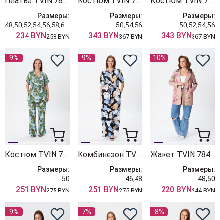
Платье TVIN 7875 черный
Костюм TVIN 7868 шоколад
Костюм TVIN 7868 кофе с молоком
Размеры:
Размеры:
Размеры:
48,50,52,54,56,58,60,62
50,54,56
50,52,54,56
234 BYN
343 BYN
343 BYN
258 BYN
367 BYN
367 BYN
9%
9%
10%
Костюм TVIN 7854 голубой
Комбинезон TVIN 7994
Жакет TVIN 7845 бежевый
Размеры:
Размеры:
Размеры:
50
46,48
48,50
251 BYN
251 BYN
220 BYN
275 BYN
275 BYN
244 BYN
9%
7%
8%