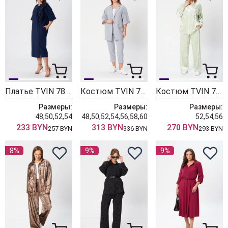
Платье TVIN 7840 синий
Костюм TVIN 7807-1
Костюм TVIN 7836 олива
Размеры:
Размеры:
Размеры:
48,50,52,54
48,50,52,54,56,58,60
52,54,56
233 BYN
313 BYN
270 BYN
257 BYN
336 BYN
293 BYN
8%
9%
9%