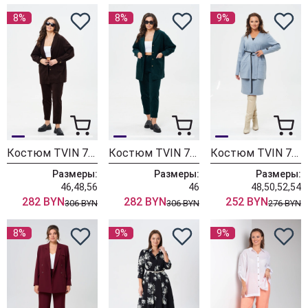
8%
8%
9%
Костюм TVIN 7822 шоколад
Костюм TVIN 7822 темно-бирюзовый
Костюм TVIN 7762 голубой
Размеры:
Размеры:
Размеры:
46,48,56
46
48,50,52,54
282 BYN
282 BYN
252 BYN
306 BYN
306 BYN
276 BYN
8%
9%
9%