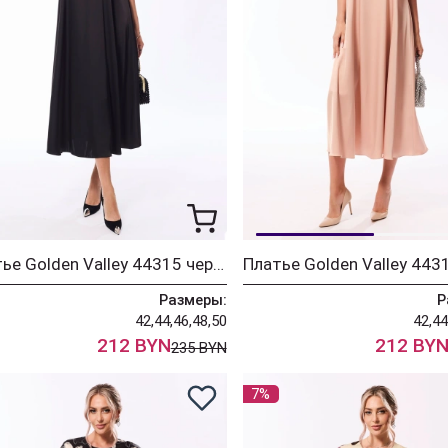
Платье Golden Valley 44315 черный
Размеры:
Р
42,44,46,48,50
42,44
212 BYN
212 BY
235 BYN
7%