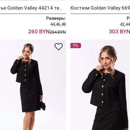
Платье Golden Valley 44214 темно-бирюзовый
Размеры:
Р
44,46,48
42,44
260 BYN
303 BY
284 BYN
9%