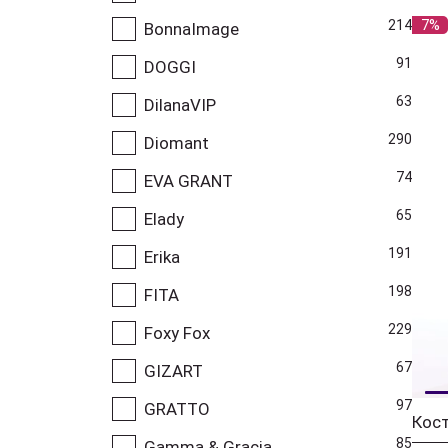
7%
214
BonnaImage
91
DOGGI
63
DilanaVIP
290
Diomant
74
EVA GRANT
65
Elady
191
Erika
198
FITA
229
Foxy Fox
67
GIZART
97
GRATTO
85
Gamma & Gracia