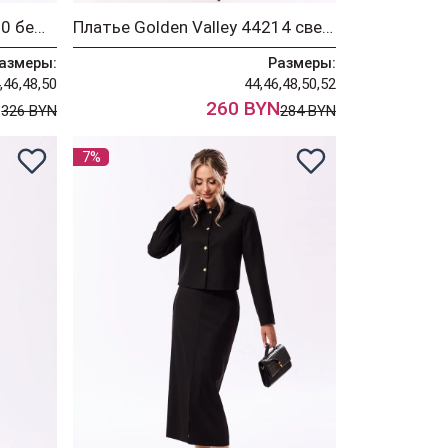
Костюм Golden Valley 6690 бежевый
Платье Golden Valley 44214 светло-бежевый
азмеры:
Размеры:
,46,48,50
44,46,48,50,52
N
260 BYN
326 BYN
284 BYN
7%