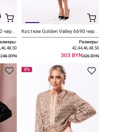
Жакет Golden Valley 36660 черный
Костюм Golden Valley 6690 черный
азмеры:
Размеры:
,46,48,50
42,44,46,48,50
N
303 BYN
246 BYN
326 BYN
8%