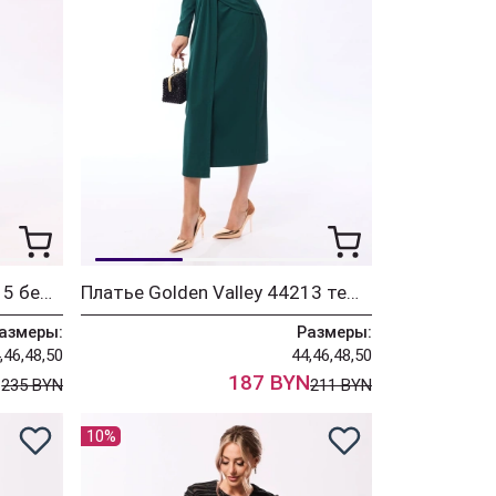
Платье Golden Valley 44315 бежевый
Платье Golden Valley 44213 темно-зеленый
азмеры:
Размеры:
,46,48,50
44,46,48,50
N
187 BYN
235 BYN
211 BYN
10%