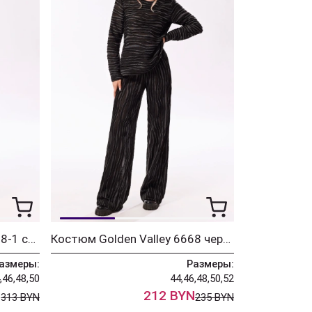
Костюм Golden Valley 6688-1 сиренево-молочный
Костюм Golden Valley 6668 черный
азмеры:
Размеры:
,46,48,50
44,46,48,50,52
N
212 BYN
313 BYN
235 BYN