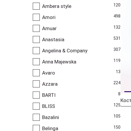
120
Ambera style
498
Amori
132
Amuar
531
Anastasia
307
Angelina & Company
119
Anna Majewska
13
Avaro
224
Azzara
8
BARTI
125
BLISS
105
Bazalini
150
Belinga