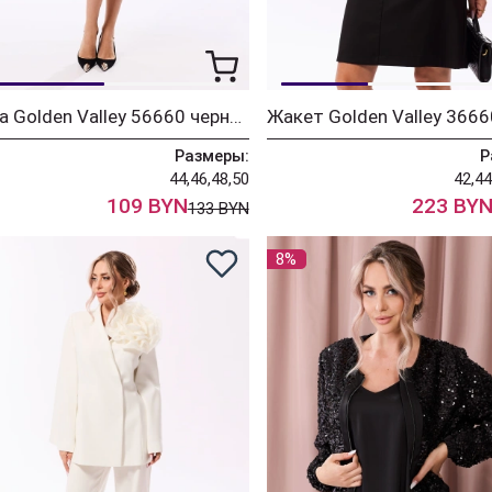
Юбка Golden Valley 56660 черный
Размеры:
Р
44,46,48,50
42,44
109 BYN
223 BY
133 BYN
8%