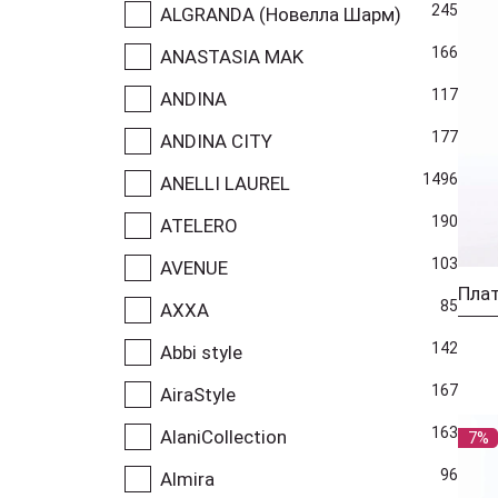
245
ALGRANDA (Новелла Шарм)
166
ANASTASIA MAK
117
ANDINA
177
ANDINA CITY
1496
ANELLI LAUREL
190
ATELERO
103
AVENUE
85
AXXA
142
Abbi style
167
AiraStyle
163
AlaniCollection
7%
96
Almira