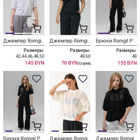
Джемпер Romgil РП0149-ХЛ4 Черный
Джемпер Romgil РП0149-ХЛ4 Черный
Брюки Romgil РТ0151-ЛЕ4 черный
Размеры:
Размеры:
Размеры:
42,44,46,48,50
48,60
48
145 BYN
70 BYN
155 BYN
77 BYN
Блузка Romgil РТ0150-ЛЕ4 черный
Джемпер Romgil РВ0397-АК4 молочный
Джемпер Romgil РВ0397-АК4 черный