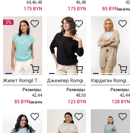
44,46,48
46,48
42
175 BYN
175 BYN
85 BYN
88 BYN
3%
Жилет Romgil ТН431/бирюзовый
Джемпер Romgil ТЗ476-5 черный
Кардиган Romgil ТЗ402 светло-бежевый
Размеры:
Размеры:
Размеры:
42,44
48,50
42,44
85 BYN
123 BYN
128 BYN
88 BYN