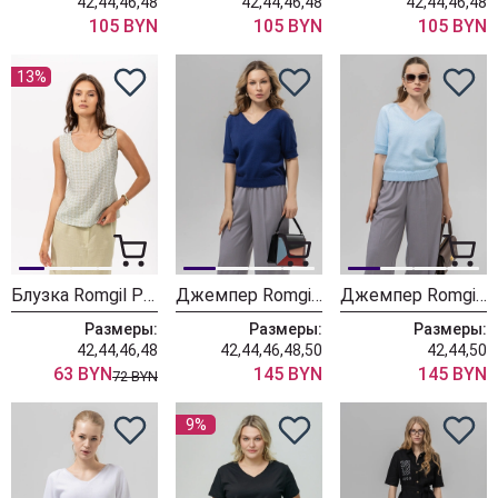
42,44,46,48
42,44,46,48
42,44,46,48
105 BYN
105 BYN
105 BYN
13%
Блузка Romgil РТ0165-ВИ4 молочный+светлый хаки+нежно-голубой
Джемпер Romgil РВ0160-ХЛ4 Джинс
Джемпер Romgil РВ0160-ХЛ4 Бледно-голубой
Размеры:
Размеры:
Размеры:
42,44,46,48
42,44,46,48,50
42,44,50
63 BYN
145 BYN
145 BYN
72 BYN
9%