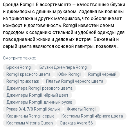
бренда Romgil. В ассортименте — качественные блузки
и джемперы с длинным рукавом. Изделия выполнены
из трикотажа и других материалов, что обеспечивает
комфорт и долговечность. Romgil известен своим
подходом к созданию стильной и удобной одежды для
повседневной жизни и деловых встреч. Бежевый и
серый цвета являются основой палитры, позволяя
легко сочетать вещи между собой и создавать
Смотрите также:
гармоничные образы. В одежде Romgil вы будете
выглядеть современно и элегантно, следуя
Брюки Romgil
Блузки Джемпера Romgil
актуальным трендам моды. Откройте для себя
Romgil красного цвета
Юбки Romgil
Romgil чёрный
разнообразие коллекций Romgil в Avaro и найдите свой
Romgil трикотаж
Платья Romgil чёрного цвета
идеальный образ.
Джемпера Romgil розового цвета
Джемперы Romgil, чёрный цвет
Джемперы Romgil, длинный рукав
Рукав 3/4, 7/8 Romgil белый
Жилеты Romgil
Кардиганы Romgil серые
Костюмы Romgil чёрного цвета
Костюмы Vittoria Queen
Одежда Avaro 56