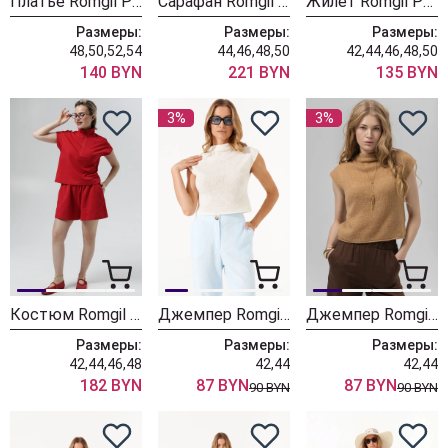
Платье Romgil РТ0179-ПЭ4 голубой
Сарафан Romgil РТ0143-ВИ4 молочный + светлый хаки + черный
Жилет Romgil РВ0563-ХЛ4 белый
Размеры:
Размеры:
Размеры:
48,50,52,54
44,46,48,50
42,44,46,48,50
140 BYN
221 BYN
135 BYN
3%
3%
Костюм Romgil РП0141-ХЛ4 красный
Джемпер Romgil РВ0400-АК4 белый
Джемпер Romgil РВ0400-АК4 кэмел
Размеры:
Размеры:
Размеры:
42,44,46,48
42,44
42,44
182 BYN
87 BYN
87 BYN
90 BYN
90 BYN