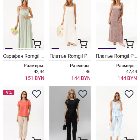
Сарафан Romgil РТ0140-ВИ4 молочный + светлый хаки + нежно-голубой
Платье Romgil РП0221-ХЛ4 молочный
Платье Romgil РП0221-ХЛ4 тауп
Размеры:
Размеры:
Размеры:
42,44
46
42,44
151 BYN
144 BYN
144 BYN
9%