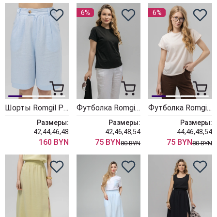
6%
6%
Шорты Romgil РТ0173-ЛВ4 нежный голубой
Футболка Romgil РП0146-ХЛ4 черный
Футболка Romgil РП0146-ХЛ4 светло-опаловый
Размеры:
Размеры:
Размеры:
42,44,46,48
42,46,48,54
44,46,48,54
160 BYN
75 BYN
75 BYN
80 BYN
80 BYN