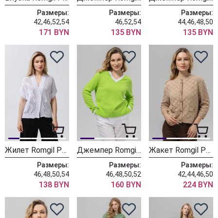
Размеры:
Размеры:
Размеры:
42,46,52,54
46,52,54
44,46,48,50
171 BYN
135 BYN
135 BYN
Жилет Romgil РВ0394-ХЛ4 белый
Джемпер Romgil РВ0157-ХЛ2 салатовый, белый
Жакет Romgil РВ0162-ХЛ4 песочный
Размеры:
Размеры:
Размеры:
46,48,50,54
46,48,50,52
42,44,46,50
138 BYN
160 BYN
224 BYN