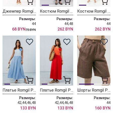
Джемпер Romgil РП0124-ХЛ4 кораллово-красный
Костюм Romgil РТ0145-ЛВ4 черный
Костюм Romgil РТ0145-ЛВ4 нежный голубой
Размеры:
Размеры:
Размеры:
44
44,48
44
68 BYN
262 BYN
262 BYN
75 BYN
Платье Romgil РТ0129-ХЛ4 небесно-голубой
Платье Romgil РТ0129-ХЛ4 кораллово-красный
Шорты Romgil РТ0173-ЛВ4 шоколадный
Размеры:
Размеры:
Размеры:
42,44,46,48
42,44,46,48
44
133 BYN
133 BYN
160 BYN