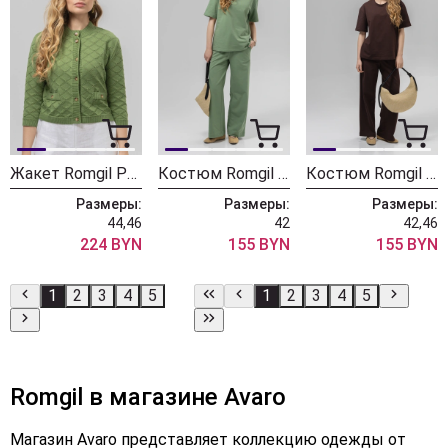
Жакет Romgil РВ0162-ХЛ4 зеленая оливка
Костюм Romgil РП0135-ХЛ4 светло-оливковый
Костюм Romgil РП0135-ХЛ4 шоколадный
Размеры:
Размеры:
Размеры:
44,46
42
42,46
224 BYN
155 BYN
155 BYN
1
2
3
4
5
1
2
3
4
5
Romgil в магазине Avaro
Магазин Avaro представляет коллекцию одежды от