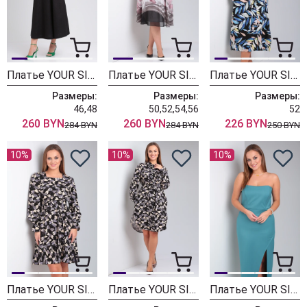
Платье YOUR SIZE 2223 черный
Платье YOUR SIZE 2220 розово-серый принт
Платье YOUR SIZE 2217 Цветочный принт на черном
Размеры:
Размеры:
Размеры:
46,48
50,52,54,56
52
260 BYN
260 BYN
226 BYN
284 BYN
284 BYN
250 BYN
10%
10%
10%
Платье YOUR SIZE 2216 Стрекозы на черном
Платье YOUR SIZE 2215 Стрекозы на черном
Платье YOUR SIZE 2213 Бледно-бирюзовый