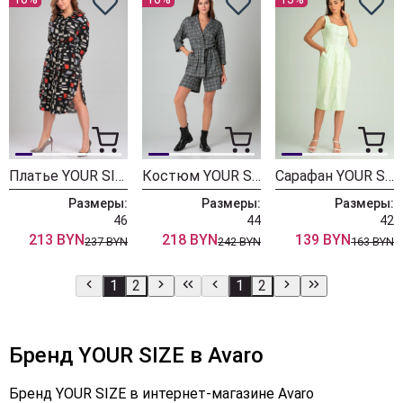
Платье YOUR SIZE 2184 Цветной принт на черном
Костюм YOUR SIZE 2162 Мультиколор в клетку
Сарафан YOUR SIZE 2150 салатовый
Размеры:
Размеры:
Размеры:
46
44
42
213 BYN
218 BYN
139 BYN
237 BYN
242 BYN
163 BYN
1
2
1
2
Бренд YOUR SIZE в Avaro
Бренд YOUR SIZE в интернет-магазине Avaro