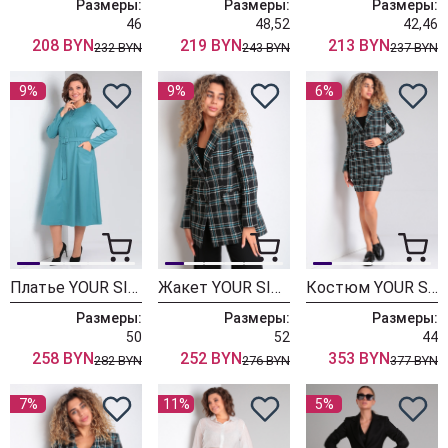
Размеры:
Размеры:
Размеры:
46
48,52
42,46
208 BYN
219 BYN
213 BYN
232 BYN
243 BYN
237 BYN
9%
9%
6%
Платье YOUR SIZE 2211 Бледно-бирюзовый
Жакет YOUR SIZE 2209 Черный в цветную клетку
Костюм YOUR SIZE 2207 Черный в цветную клетку
Размеры:
Размеры:
Размеры:
50
52
44
258 BYN
252 BYN
353 BYN
282 BYN
276 BYN
377 BYN
7%
11%
5%