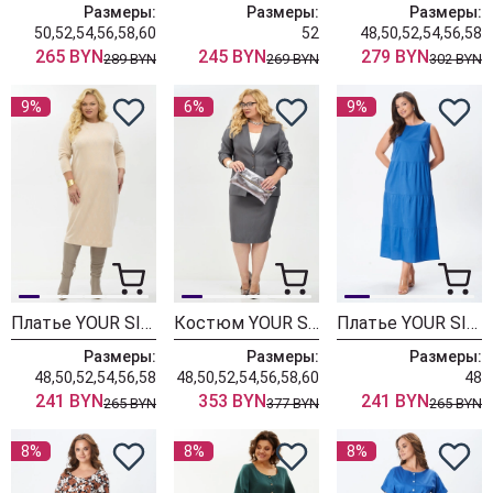
Размеры:
Размеры:
Размеры:
50,52,54,56,58,60
52
48,50,52,54,56,58
265 BYN
245 BYN
279 BYN
289 BYN
269 BYN
302 BYN
9%
6%
9%
Платье YOUR SIZE 2262 бежевый
Костюм YOUR SIZE 2261
Платье YOUR SIZE 2260
Размеры:
Размеры:
Размеры:
48,50,52,54,56,58
48,50,52,54,56,58,60
48
241 BYN
353 BYN
241 BYN
265 BYN
377 BYN
265 BYN
8%
8%
8%