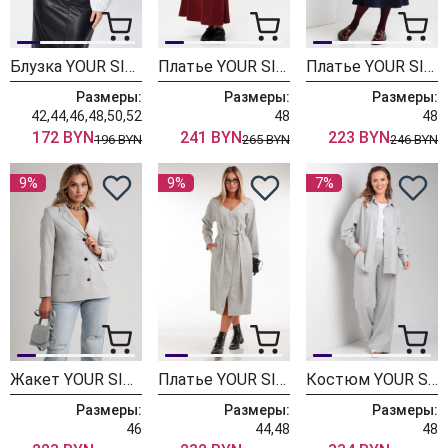
Блузка YOUR SIZE 2242
Платье YOUR SIZE 2237
Платье YOUR SIZE 2235
Размеры:
Размеры:
Размеры:
42,44,46,48,50,52
48
48
172 BYN
241 BYN
223 BYN
196 BYN
265 BYN
246 BYN
9%
9%
7%
Жакет YOUR SIZE 2234
Платье YOUR SIZE 2233 светло-серый
Костюм YOUR SIZE 2231 светло-серый
Размеры:
Размеры:
Размеры:
46
44,48
48