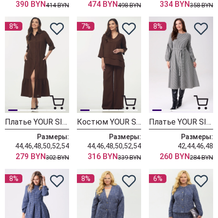
390 BYN
474 BYN
334 BYN
414 BYN
498 BYN
358 BYN
8%
7%
8%
Платье YOUR SIZE 2274 шоколадно-коричневый
Костюм YOUR SIZE 2273 шоколадно-коричневый
Платье YOUR SIZE 2269
Размеры:
Размеры:
Размеры:
44,46,48,50,52,54
44,46,48,50,52,54
42,44,46,48
279 BYN
316 BYN
260 BYN
302 BYN
339 BYN
284 BYN
8%
8%
6%