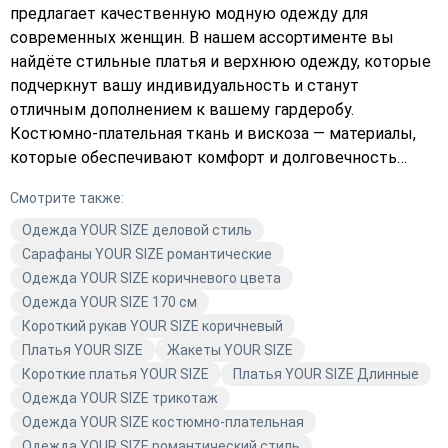
предлагает качественную модную одежду для
современных женщин. В нашем ассортименте вы
найдёте стильные платья и верхнюю одежду, которые
подчеркнут вашу индивидуальность и станут
отличным дополнением к вашему гардеробу.
Костюмно-плательная ткань и вискоза — материалы,
которые обеспечивают комфорт и долговечность
изделий. Повседневный и деловой стили
Смотрите также:
представлены в разнообразных цветах, включая
чёрный и другие насыщенные оттенки. Бренд YOUR
Одежда YOUR SIZE деловой стиль
SIZE следит за трендами и предлагает актуальные
Сарафаны YOUR SIZE романтические
модели, которые помогут вам выглядеть модно и
Одежда YOUR SIZE коричневого цвета
современно в любой ситуации. В Avaro вы найдёте то,
Одежда YOUR SIZE 170 см
что подчеркнёт вашу уникальность и стиль.
Короткий рукав YOUR SIZE коричневый
Платья YOUR SIZE
Жакеты YOUR SIZE
Короткие платья YOUR SIZE
Платья YOUR SIZE Длинные
Одежда YOUR SIZE трикотаж
Одежда YOUR SIZE костюмно-плательная
Одежда YOUR SIZE романтический стиль