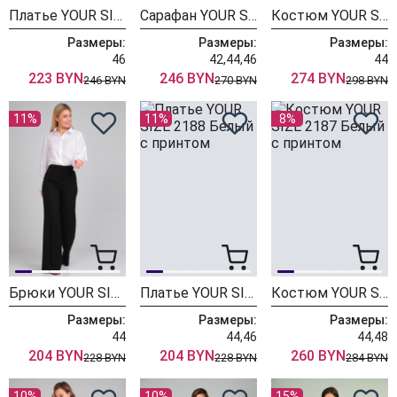
Платье YOUR SIZE 2197 Азалия розовая
Сарафан YOUR SIZE 2194 Азалия розовая
Костюм YOUR SIZE 2193 оранжевый
Размеры:
Размеры:
Размеры:
46
42,44,46
44
223 BYN
246 BYN
274 BYN
246 BYN
270 BYN
298 BYN
11%
11%
8%
Брюки YOUR SIZE 2190 черный
Платье YOUR SIZE 2188 Белый с принтом
Костюм YOUR SIZE 2187 Белый с принтом
Размеры:
Размеры:
Размеры:
44
44,46
44,48
204 BYN
204 BYN
260 BYN
228 BYN
228 BYN
284 BYN
10%
10%
15%