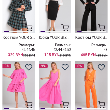
Костюм YOUR SIZE 2206 Черный в цветную клетку
Юбка YOUR SIZE 2205 черный
Костюм YOUR SIZE 2203 Черный
Размеры:
Размеры:
Размеры:
42,44,46
42,44,46,52
48
329 BYN
195 BYN
465 BYN
352 BYN
219 BYN
488 BYN
9%
9%
8%