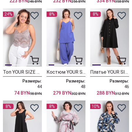
223 BYN
232 BYN
334 BYN
246 BYN
256 BYN
358 BYN
24%
8%
8%
Топ YOUR SIZE 2228 какао с молоком
Костюм YOUR SIZE 2227 василек
Платье YOUR SIZE 2225 черный
Размеры:
Размеры:
Размеры:
44
48
46
74 BYN
279 BYN
288 BYN
98 BYN
302 BYN
312 BYN
8%
8%
10%