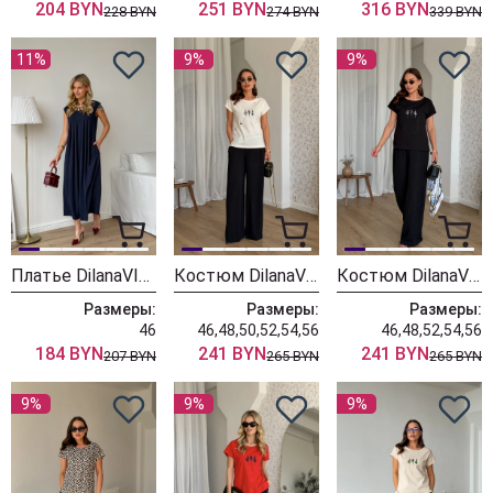
204 BYN
251 BYN
316 BYN
228 BYN
274 BYN
339 BYN
11%
9%
9%
Платье DilanaVIP 2140 синий
Костюм DilanaVIP 2139-7 молочный + черный
Костюм DilanaVIP 2139-6 черный
Размеры:
Размеры:
Размеры:
46
46,48,50,52,54,56
46,48,52,54,56
184 BYN
241 BYN
241 BYN
207 BYN
265 BYN
265 BYN
9%
9%
9%