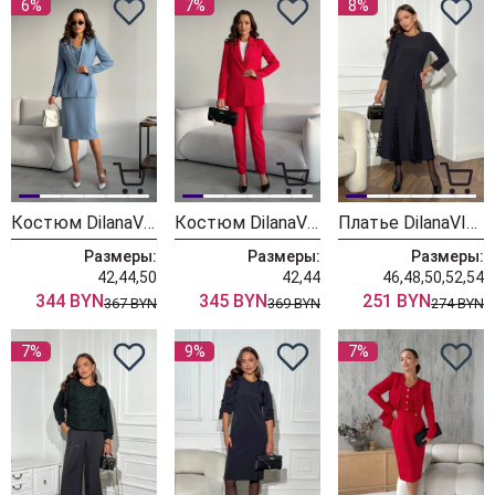
6%
7%
8%
Костюм DilanaVIP 2106/1 голубой
Костюм DilanaVIP 2056-1 малина
Платье DilanaVIP 2125 черный
Размеры:
Размеры:
Размеры:
42,44,50
42,44
46,48,50,52,54
344 BYN
345 BYN
251 BYN
367 BYN
369 BYN
274 BYN
7%
9%
7%