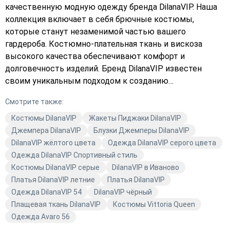
качественную модную одежду бренда DilanaVIP. Наша
коллекция включает в себя брючные костюмы,
которые станут незаменимой частью вашего
гардероба. Костюмно-плательная ткань и вискоза
высокого качества обеспечивают комфорт и
долговечность изделий. Бренд DilanaVIP известен
своим уникальным подходом к созданию
повседневной и деловой одежды. Чёрный и красный
Смотрите также:
цвета — это классика, которая всегда актуальна и
позволяет создавать разнообразные образы. В
Костюмы DilanaVIP
Жакеты Пиджаки DilanaVIP
магазине Avaro вы найдёте не только качественные
Джемпера DilanaVIP
Блузки Джемперы DilanaVIP
вещи, но и актуальные тренды. Подчеркните свою
DilanaVIP жёлтого цвета
Одежда DilanaVIP серого цвета
индивидуальность с помощью одежды от DilanaVIP.
Одежда DilanaVIP Спортивный стиль
Независимо от того, ищете ли вы брючный костюм для
Костюмы DilanaVIP серые
DilanaVIP в Иваново
офиса или для повседневной носки, у нас есть то, что
Платья DilanaVIP летние
Платья DilanaVIP
вам нужно. Одежда от DilanaVIP — это сочетание стиля,
Одежда DilanaVIP 54
DilanaVIP чёрный
качества и комфорта. Она поможет вам создать
Плащевая ткань DilanaVIP
Костюмы Vittoria Queen
неповторимый образ и почувствовать себя уверенно в
Одежда Avaro 56
любой ситуации. Откройте для себя мир моды с Avaro!