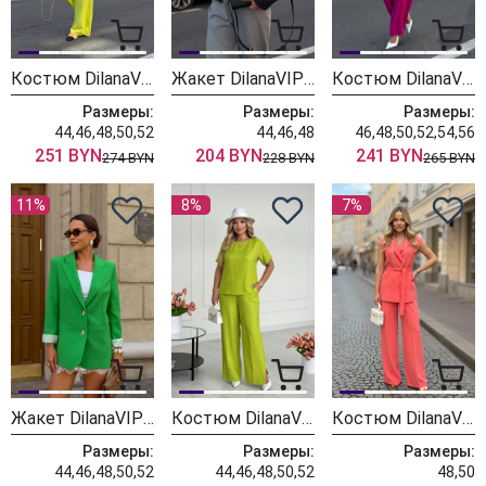
Костюм DilanaVIP 2144 лайм
Жакет DilanaVIP 2148 черный
Костюм DilanaVIP 2146 молочный + фуксия
Размеры:
Размеры:
Размеры:
44,46,48,50,52
44,46,48
46,48,50,52,54,56
251 BYN
204 BYN
241 BYN
274 BYN
228 BYN
265 BYN
11%
8%
7%
Жакет DilanaVIP 2135 яблоко
Костюм DilanaVIP 2144 лайм
Костюм DilanaVIP 2104 коралл
Размеры:
Размеры:
Размеры:
44,46,48,50,52
44,46,48,50,52
48,50