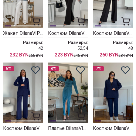
Жакет DilanaVIP 2086
Костюм DilanaVIP 2084 черный
Костюм DilanaVIP 2024
Размеры:
Размеры:
Размеры:
42
52,54
48
232 BYN
223 BYN
260 BYN
256 BYN
246 BYN
284 BYN
6%
8%
7%
Костюм DilanaVIP 1993 синий
Платье DilanaVIP 2073
Костюм DilanaVIP 2056 синий