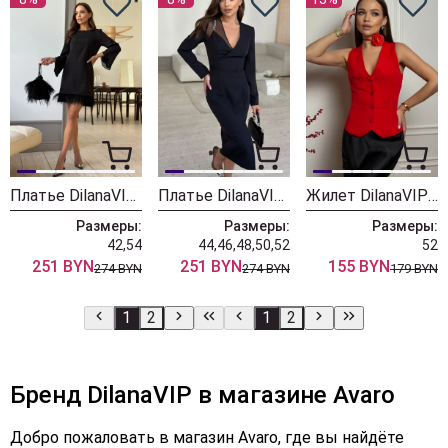
Платье DilanaVIP 2014 черный
Платье DilanaVIP 2016
Жилет DilanaVIP 2007 красный
Размеры:
Размеры:
Размеры:
42,54
44,46,48,50,52
52
251 BYN
251 BYN
155 BYN
274 BYN
274 BYN
179 BYN
1
2
1
2
Бренд DilanaVIP в магазине Avaro
Добро пожаловать в магазин Avaro, где вы найдёте