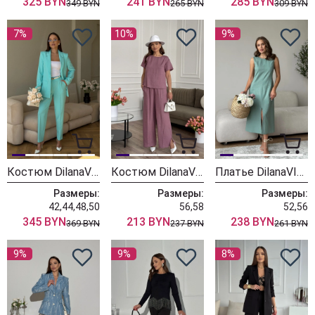
325 BYN
241 BYN
285 BYN
349 BYN
265 BYN
309 BYN
7%
10%
9%
Костюм DilanaVIP 2056 мята
Костюм DilanaVIP 2090 клевер
Платье DilanaVIP 1994 мята
Размеры:
Размеры:
Размеры:
42,44,48,50
56,58
52,56
345 BYN
213 BYN
238 BYN
369 BYN
237 BYN
261 BYN
9%
9%
8%