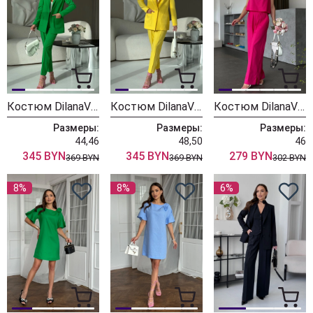
Костюм DilanaVIP 2056 зеленый
Костюм DilanaVIP 2056 желтый
Костюм DilanaVIP 2052 малина
Размеры:
Размеры:
Размеры:
44,46
48,50
46
345 BYN
345 BYN
279 BYN
369 BYN
369 BYN
302 BYN
8%
8%
6%