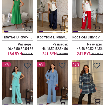
Платье DilanaVIP 2140 яблоко
Костюм DilanaVIP 2139/2 молочный+синий
Костюм DilanaVIP 2139/1 белый+красный
Размеры:
Размеры:
Размеры:
46,48,50,52,54,56
46,48,50,52,54,56
46,48,50,52,54,56
184 BYN
241 BYN
241 BYN
207 BYN
265 BYN
265 BYN
7%
6%
13%