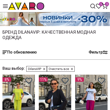
0
0
БРЕНД DILANAVIP: КАЧЕСТВЕННАЯ МОДНАЯ
ОДЕЖДА
По обновлению
Фильтр
Ваш выбор:
DilanaVIP
Очистить все
8%
11%
9%