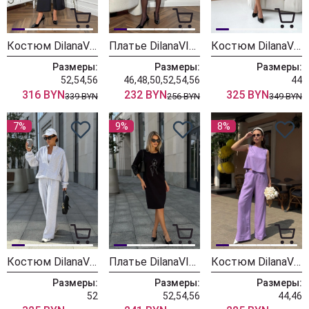
Костюм DilanaVIP 2124 черный + зеленый
Платье DilanaVIP 2114 черный
Костюм DilanaVIP 2106 красный
Размеры:
Размеры:
Размеры:
52,54,56
46,48,50,52,54,56
44
316 BYN
232 BYN
325 BYN
339 BYN
256 BYN
349 BYN
7%
9%
8%
Костюм DilanaVIP 2118 светло-серый
Платье DilanaVIP 2117 черный
Костюм DilanaVIP 2052-1 лаванда
Размеры:
Размеры:
Размеры:
52
52,54,56
44,46