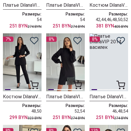
Платье DilanaVIP 2033 зеленый
Платье DilanaVIP 2033 голубой
Костюм DilanaVIP 1993 черный
Размеры:
Размеры:
Размеры:
54
54
42,44,46,48,50,52
251 BYN
251 BYN
381 BYN
274 BYN
274 BYN
405 BYN
7%
8%
8%
Костюм DilanaVIP 1942/2 черный
Платье DilanaVIP 2013 черный
Платье DilanaVIP 2014 василек
Размеры:
Размеры:
Размеры:
48,50
52,54
46,48,54
299 BYN
251 BYN
251 BYN
323 BYN
274 BYN
274 BYN
8%
8%
13%