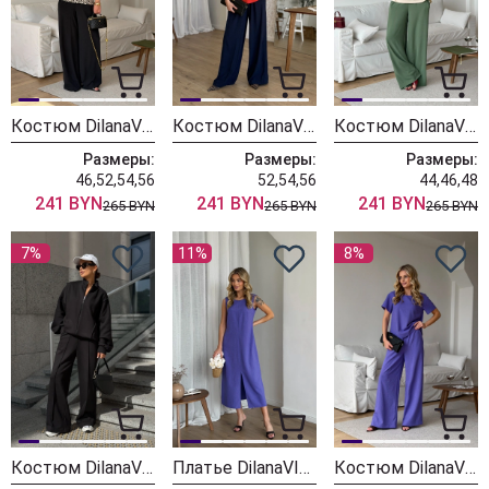
Костюм DilanaVIP 2139-5 леопардовый + черный
Костюм DilanaVIP 2139-4 красный + синий
Костюм DilanaVIP 2139-3 бежевый + зеленый
Размеры:
Размеры:
Размеры:
46,52,54,56
52,54,56
44,46,48
241 BYN
241 BYN
241 BYN
265 BYN
265 BYN
265 BYN
7%
11%
8%
Костюм DilanaVIP 2118 черный
Платье DilanaVIP 2145 сиреневый
Костюм DilanaVIP 2144 сиреневый