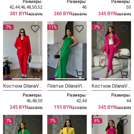
Размеры:
Размеры:
Размеры:
42,44,46,48,50,52
46
50
381 BYN
260 BYN
345 BYN
405 BYN
284 BYN
369 BYN
7%
11%
7%
Костюм DilanaVIP 2056 красный
Платье DilanaVIP 2032 зеленый
Костюм DilanaVIP 2056 малина
Размеры:
Размеры:
Размеры:
46,48,50
42,44
44
345 BYN
195 BYN
345 BYN
369 BYN
219 BYN
369 BYN
7%
7%
8%