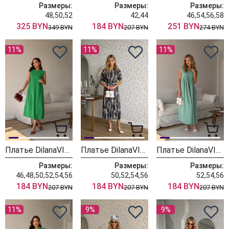
Размеры:
Размеры:
Размеры:
48,50,52
42,44
46,54,56,58
325 BYN
184 BYN
251 BYN
349 BYN
207 BYN
274 BYN
11%
11%
11%
Платье DilanaVIP 2142 яблоко
Платье DilanaVIP 2141 серо-фиолетовый принт
Платье DilanaVIP 2140 мята
Размеры:
Размеры:
Размеры:
46,48,50,52,54,56
50,52,54,56
52,54,56
184 BYN
184 BYN
184 BYN
207 BYN
207 BYN
207 BYN
11%
9%
9%