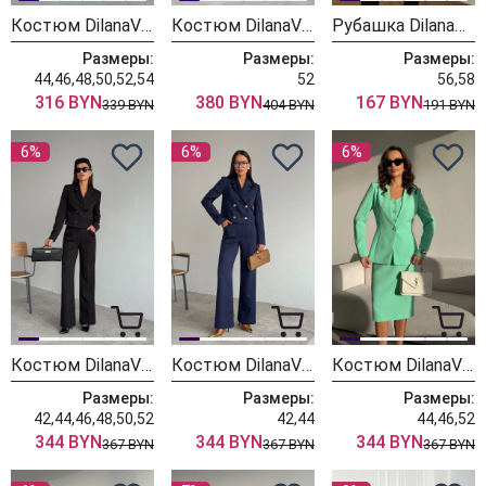
Костюм DilanaVIP 2104 мята
Костюм DilanaVIP 1993 голубой
Рубашка DilanaVIP 2127 голубая клетка
Размеры:
Размеры:
Размеры:
44,46,48,50,52,54
52
56,58
316 BYN
380 BYN
167 BYN
339 BYN
404 BYN
191 BYN
6%
6%
6%
Костюм DilanaVIP 2122 черный
Костюм DilanaVIP 2122 синий
Костюм DilanaVIP 2106/1 мята
Размеры:
Размеры:
Размеры:
42,44,46,48,50,52
42,44
44,46,52
344 BYN
344 BYN
344 BYN
367 BYN
367 BYN
367 BYN