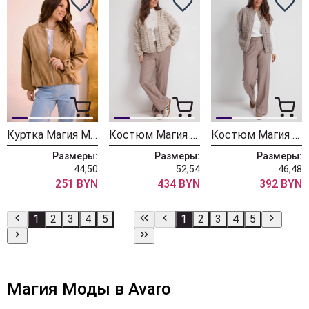
Куртка Магия Моды 2620
Костюм Магия Моды 2626
Костюм Магия Моды 2624
Размеры:
Размеры:
Размеры:
44,50
52,54
46,48
251 BYN
434 BYN
392 BYN
1
2
3
4
5
1
2
3
4
5
Магия Моды в Avaro