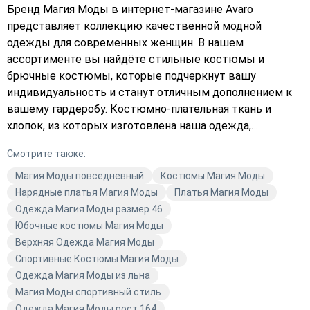
Бренд Магия Моды в интернет-магазине Avaro
представляет коллекцию качественной модной
одежды для современных женщин. В нашем
ассортименте вы найдёте стильные костюмы и
брючные костюмы, которые подчеркнут вашу
индивидуальность и станут отличным дополнением к
вашему гардеробу. Костюмно-плательная ткань и
хлопок, из которых изготовлена наша одежда,
обеспечивают комфорт и долговечность.
Смотрите также:
Повседневный и деловой стили представлены в
разнообразных цветах, что позволяет каждой женщине
Магия Моды повседневный
Костюмы Магия Моды
выбрать то, что подходит именно ей. Откройте для
Нарядные платья Магия Моды
Платья Магия Моды
себя актуальные тренды и создайте свой
Одежда Магия Моды размер 46
неповторимый образ с помощью одежды от Магия
Юбочные костюмы Магия Моды
Моды.
Верхняя Одежда Магия Моды
Спортивные Костюмы Магия Моды
Одежда Магия Моды из льна
Магия Моды спортивный стиль
Одежда Магия Моды рост 164