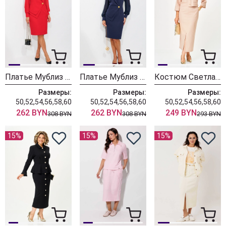
Платье Мублиз 342 красный
Платье Мублиз 342 синий
Костюм Светлана-Стиль 2381 бежевый джинс
Размеры:
Размеры:
Размеры:
50,52,54,56,58,60
50,52,54,56,58,60
50,52,54,56,58,60
262 BYN
262 BYN
249 BYN
308 BYN
308 BYN
293 BYN
15%
15%
15%