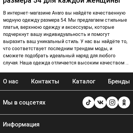
размера 54 для каждой женщины
В интернет-магазине Avaro вы найдёте качественную
модную одежду размера 54. Мы предлагаем стильные
платья, верхнюю одежду и аксессуары, которые
подчеркнут вашу индивидуальность и помогут
выразить ваш уникальный стиль. У нас вы найдёте то,
что соответствует последним трендам моды, и
сможете подобрать идеальный наряд для любого
случая. Наша одежда отличается высоким качеством и
комфортом, что делает её незаменимой в гардеробе
каждой женщины. В Avaro мы стремимся
О нас
Контакты
Каталог
Бренды
предоставить вам не только качественную одежду, но
и незабываемый шопинг-опыт. Наш ассортимент
регулярно обновляется, чтобы вы могли находить что-
Мы в соцсетях
то новое и интересное для себя. Откройте для себя мир
моды с Avaro!
Информация