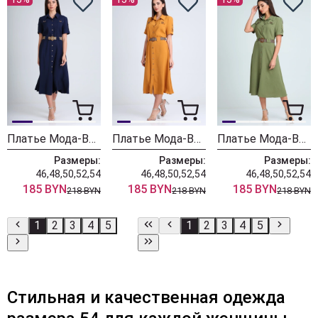
Платье Мода-Версаль 2298/темно-синий
Платье Мода-Версаль 2298/горчица
Платье Мода-Версаль 2298/хаки
Размеры:
Размеры:
Размеры:
46,48,50,52,54
46,48,50,52,54
46,48,50,52,54
185 BYN
185 BYN
185 BYN
218 BYN
218 BYN
218 BYN
1
2
3
4
5
1
2
3
4
5
Стильная и качественная одежда