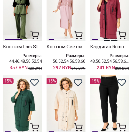
Костюм Lars Style 1247/1 оттенки хвои
Костюм Светлана-Стиль 2380 розовый
Кардиган Rumoda 2019 бордовый
Размеры:
Размеры:
Размеры:
44,46,48,50,52,54
50,52,54,56,58,60
48,50,52,54,56,58,60,62
357 BYN
292 BYN
241 BYN
420 BYN
343 BYN
283 BYN
15%
15%
15%