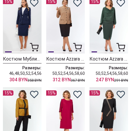
15%
15%
15%
Костюм Мублиз 351 синий
Костюм Azzara 10090
Костюм Azzara 10086
Размеры:
Размеры:
Размеры:
46,48,50,52,54,56
50,52,54,56,58,60
50,52,54,56,58,60
304 BYN
312 BYN
247 BYN
358 BYN
367 BYN
291 BYN
15%
15%
15%