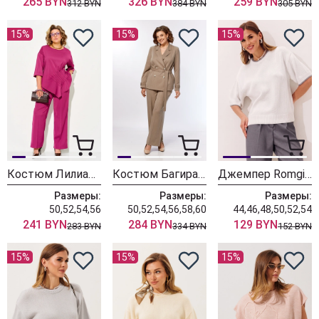
265 BYN
326 BYN
259 BYN
312 BYN
384 BYN
305 BYN
15%
15%
15%
Костюм Лилиана 1556 бургунди
Костюм БагираАнТа 1125 бежевый
Джемпер Romgil РВ0562-ХЛ5 белый + серый
Размеры:
Размеры:
Размеры:
50,52,54,56
50,52,54,56,58,60
44,46,48,50,52,54
241 BYN
284 BYN
129 BYN
283 BYN
334 BYN
152 BYN
15%
15%
15%