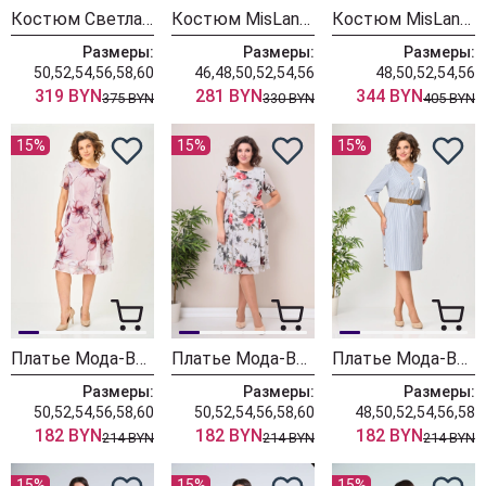
Костюм Светлана-Стиль 2376 черный
Костюм MisLana 1316 розовый
Костюм MisLana 1245к молочный + сливочный
Размеры:
Размеры:
Размеры:
50,52,54,56,58,60
46,48,50,52,54,56
48,50,52,54,56
319 BYN
281 BYN
344 BYN
375 BYN
330 BYN
405 BYN
15%
15%
15%
Платье Мода-Версаль 2383/пудра
Платье Мода-Версаль 2383 молоко
Платье Мода-Версаль 2393 синий полоска
Размеры:
Размеры:
Размеры:
50,52,54,56,58,60
50,52,54,56,58,60
48,50,52,54,56,58
182 BYN
182 BYN
182 BYN
214 BYN
214 BYN
214 BYN
15%
15%
15%