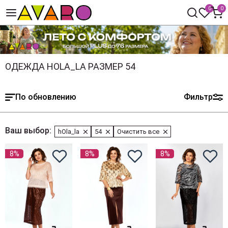
0
0
ОДЕЖДА HOLA_LA РАЗМЕР 54
По обновлению
Фильтр
Ваш выбор:
hOla_la
54
Очистить все
8%
8%
8%