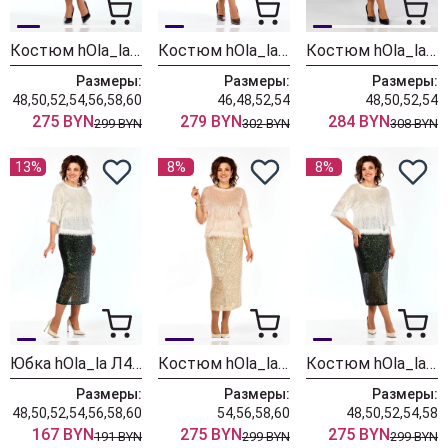
Костюм hOla_la Л413 персик-бронза
Костюм hOla_la Л433 золото-коричневый
Костюм hOla_la Л434 темно-синий
Размеры:
Размеры:
Размеры:
48,50,52,54,56,58,60
46,48,52,54
48,50,52,54
275 BYN
279 BYN
284 BYN
299 BYN
302 BYN
308 BYN
13%
8%
8%
Юбка hOla_la Л432 зеленый
Костюм hOla_la Л413 персик-бежевый
Костюм hOla_la Л413 молочный -зеленый
Размеры:
Размеры:
Размеры:
48,50,52,54,56,58,60
54,56,58,60
48,50,52,54,58
167 BYN
275 BYN
275 BYN
191 BYN
299 BYN
299 BYN