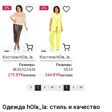
8%
6%
Костюм hOla_la Л413 персик-коричневый
Костюм hOla_la Л427 желтый
Размеры:
Размеры:
48,50,52,54,56
50,54
275 BYN
344 BYN
299 BYN
367 BYN
1
1
Одежда hOla_la: стиль и качество