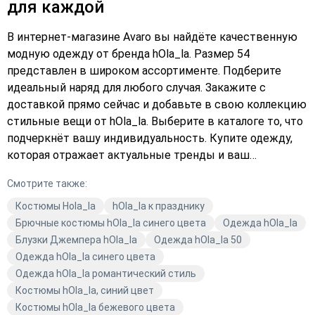
для каждой
В интернет-магазине Avaro вы найдёте качественную
модную одежду от бренда hOla_la. Размер 54
представлен в широком ассортименте. Подберите
идеальный наряд для любого случая. Закажите с
доставкой прямо сейчас и добавьте в свою коллекцию
стильные вещи от hOla_la. Выберите в каталоге то, что
подчеркнёт вашу индивидуальность. Купите одежду,
которая отражает актуальные тренды и ваш
неповторимый стиль.
Смотрите также:
Костюмы Hola_la
hOla_la к празднику
Брючные костюмы hOla_la синего цвета
Одежда hOla_la
Блузки Джемпера hOla_la
Одежда hOla_la 50
Одежда hOla_la синего цвета
Одежда hOla_la романтический стиль
Костюмы hOla_la, синий цвет
Костюмы hOla_la бежевого цвета