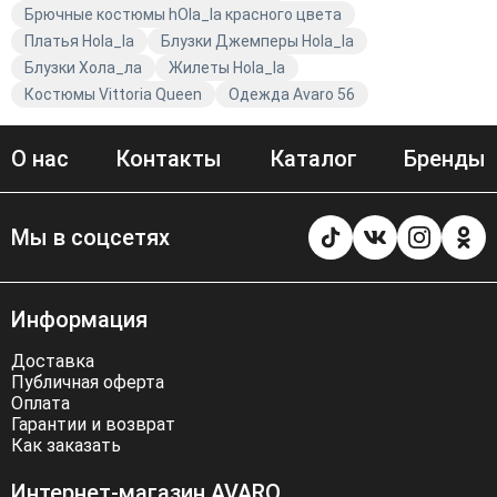
Брючные костюмы hOla_la красного цвета
Платья Hola_la
Блузки Джемперы Hola_la
Блузки Хола_ла
Жилеты Hola_la
Костюмы Vittoria Queen
Одежда Avaro 56
О нас
Контакты
Каталог
Бренды
Мы в соцсетях
Информация
Доставка
Публичная оферта
Оплата
Гарантии и возврат
Как заказать
Интернет-магазин AVARO