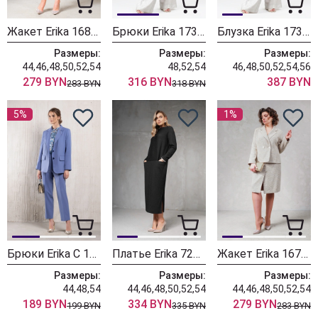
Жакет Erika 1689-1
Брюки Erika 1735 серо-бежевый
Блузка Erika 1737-5 серый
Размеры:
Размеры:
Размеры:
44,46,48,50,52,54
48,52,54
46,48,50,52,54,56
279 BYN
316 BYN
387 BYN
283 BYN
318 BYN
5%
1%
Брюки Erika С 107 голубой
Платье Erika 7263-3 черный
Жакет Erika 1679-1 бежевый
Размеры:
Размеры:
Размеры:
44,48,54
44,46,48,50,52,54
44,46,48,50,52,54
189 BYN
334 BYN
279 BYN
199 BYN
335 BYN
283 BYN