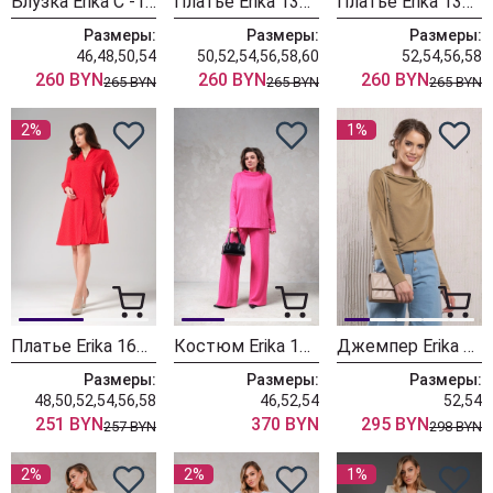
Блузка Erika С -157 серый
Платье Erika 1319-3 зеленое
Платье Erika 1319-1 бежевое
Размеры:
Размеры:
Размеры:
46,48,50,54
50,52,54,56,58,60
52,54,56,58
260 BYN
260 BYN
260 BYN
265 BYN
265 BYN
265 BYN
2%
1%
Платье Erika 1623 красное
Костюм Erika 1683-1 розовый
Джемпер Erika C-116 бежевый
Размеры:
Размеры:
Размеры:
48,50,52,54,56,58
46,52,54
52,54
251 BYN
370 BYN
295 BYN
257 BYN
298 BYN
2%
2%
1%