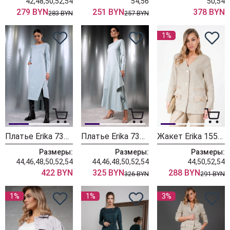
42,48,50,52,54
54,56
50,54
279 BYN
251 BYN
378 BYN
283 BYN
257 BYN
1%
Платье Erika 7375-3 голубой
Платье Erika 7370-3 голубой
Жакет Erika 1553 коричневый
Размеры:
Размеры:
Размеры:
44,46,48,50,52,54
44,46,48,50,52,54
44,50,52,54
422 BYN
325 BYN
288 BYN
326 BYN
291 BYN
1%
1%
3%