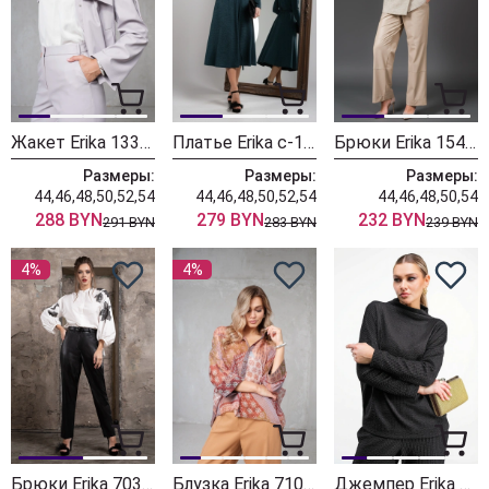
Жакет Erika 1339 серый
Платье Erika с-136 зеленый
Брюки Erika 1548 бежевые
Размеры:
Размеры:
Размеры:
44,46,48,50,52,54
44,46,48,50,52,54
44,46,48,50,54
288 BYN
279 BYN
232 BYN
291 BYN
283 BYN
239 BYN
4%
4%
Брюки Erika 7034 черный
Блузка Erika 7100-2 коричневый
Джемпер Erika 7260 черный