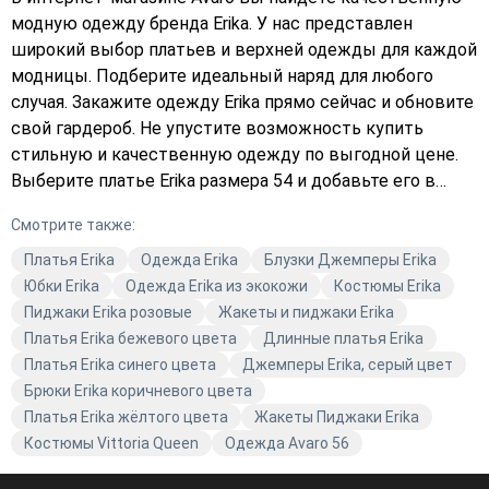
модную одежду бренда Erika. У нас представлен
широкий выбор платьев и верхней одежды для каждой
модницы. Подберите идеальный наряд для любого
случая. Закажите одежду Erika прямо сейчас и обновите
свой гардероб. Не упустите возможность купить
стильную и качественную одежду по выгодной цене.
Выберите платье Erika размера 54 и добавьте его в
корзину уже сегодня!
Смотрите также:
Платья Erika
Одежда Erika
Блузки Джемперы Erika
Юбки Erika
Одежда Erika из экокожи
Костюмы Erika
Пиджаки Erika розовые
Жакеты и пиджаки Erika
Платья Erika бежевого цвета
Длинные платья Erika
Платья Erika синего цвета
Джемперы Erika, серый цвет
Брюки Erika коричневого цвета
Платья Erika жёлтого цвета
Жакеты Пиджаки Erika
Костюмы Vittoria Queen
Одежда Avaro 56