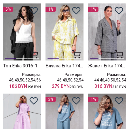
5%
1%
1%
Топ Erika 3016-1 белый
Блузка Erika 1740-4 белый
Жакет Erika 1749-12 серый
Размеры:
Размеры:
Размеры:
46,48,50,52,54,56
46,48,50,52,54
44,46,48,50,52,54
186 BYN
279 BYN
316 BYN
196 BYN
283 BYN
318 BYN
3%
1%