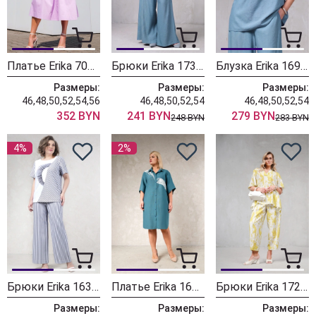
Платье Erika 7058 лиловый
Брюки Erika 1735-1 голубой
Блузка Erika 1698 голубой
Размеры:
Размеры:
Размеры:
46,48,50,52,54,56
46,48,50,52,54
46,48,50,52,54
352 BYN
241 BYN
279 BYN
248 BYN
283 BYN
4%
2%
Брюки Erika 1630-1 серо\белый
Платье Erika 1692-2 бирюза
Брюки Erika 1724-4 желтый
Размеры:
Размеры:
Размеры: