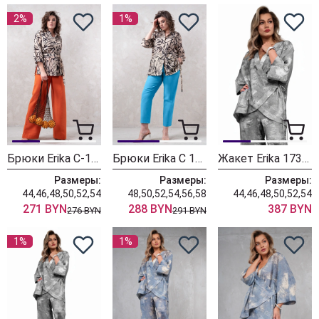
2%
1%
Брюки Erika С-145-2 кирпичный
Брюки Erika С 150-2 голубой
Жакет Erika 1739-7 серый
Размеры:
Размеры:
Размеры:
44,46,48,50,52,54
48,50,52,54,56,58
44,46,48,50,52,54
271 BYN
288 BYN
387 BYN
276 BYN
291 BYN
1%
1%