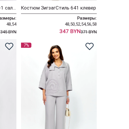
Костюм ЗигзагСтиль 608-1 салатовый
Костюм ЗигзагСтиль 641 клевер
азмеры:
Размеры:
48,54
48,50,52,54,56,58
N
347 BYN
345 BYN
371 BYN
7%