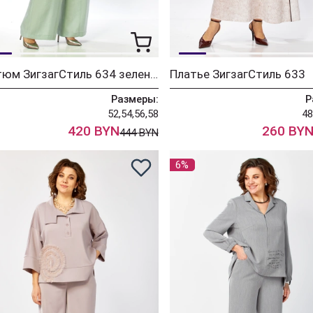
Костюм ЗигзагСтиль 634 зеленый
Платье ЗигзагСтиль 633
Размеры:
Р
52,54,56,58
48
420 BYN
260 BY
444 BYN
6%