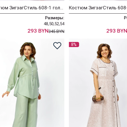
Костюм ЗигзагСтиль 608-1 голубой
Размеры:
Р
48,50,52,54
293 BYN
293 BY
345 BYN
8%