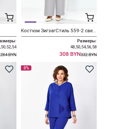
Костюм ЗигзагСтиль 559-2 светло-серый
азмеры:
Размеры:
,50,52,54
48,50,54,56,58
N
308 BYN
284 BYN
332 BYN
8%