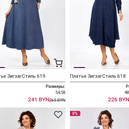
ье ЗигзагСтиль 619
Платье ЗигзагСтиль 618
Размеры:
Р
54,58
48
241 BYN
226 BY
265 BYN
8%