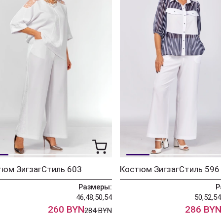
тюм ЗигзагСтиль 603
Костюм ЗигзагСтиль 596
Размеры:
Р
46,48,50,54
50,52,54
260 BYN
286 BY
284 BYN