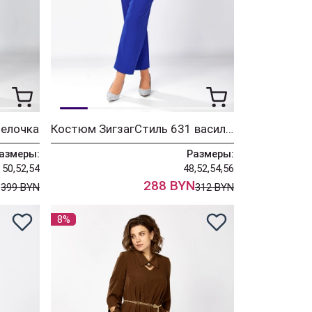
 елочка
Костюм ЗигзагСтиль 631 василек
азмеры:
Размеры:
50,52,54
48,52,54,56
N
288 BYN
399 BYN
312 BYN
8%