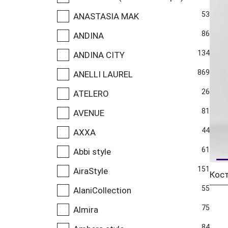
53
ANASTASIA MAK
86
ANDINA
134
ANDINA CITY
869
ANELLI LAUREL
26
ATELERO
81
AVENUE
44
AXXA
61
Abbi style
151
AiraStyle
Кос
55
AlaniCollection
75
Almira
84