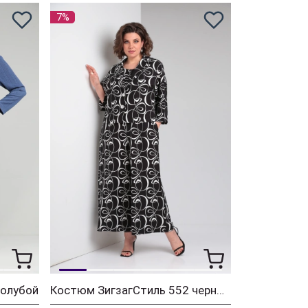
7%
голубой
Костюм ЗигзагСтиль 552 черно-белый