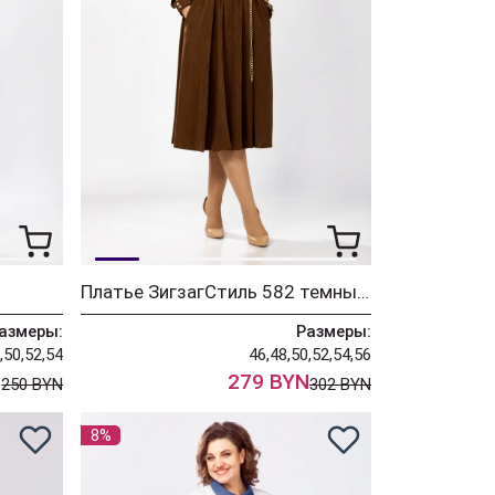
Платье ЗигзагСтиль 582 темный янтарь
азмеры:
Размеры:
,50,52,54
46,48,50,52,54,56
N
279 BYN
250 BYN
302 BYN
8%