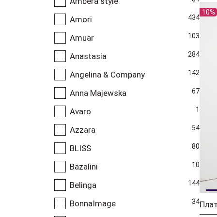
Ambera style
10%
434
Amori
103
Amuar
284
Anastasia
142
Angelina & Company
67
Anna Majewska
1
Avaro
54
Azzara
80
BLISS
10
Bazalini
144
Belinga
34
BonnaImage