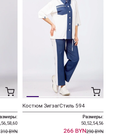
Костюм ЗигзагСтиль 594
азмеры:
Размеры:
,56,58,60
50,52,54,56
N
266 BYN
310 BYN
290 BYN