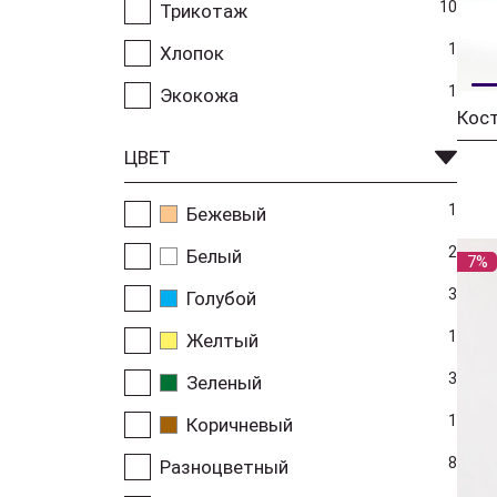
10
Трикотаж
1
Хлопок
1
Экокожа
ЦВЕТ
1
Бежевый
2
Белый
7%
3
Голубой
1
Желтый
3
Зеленый
1
Коричневый
8
Разноцветный