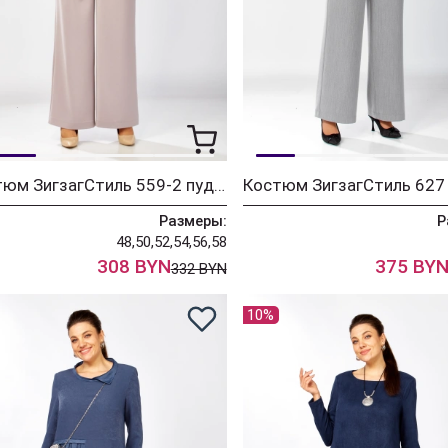
Костюм ЗигзагСтиль 559-2 пудровый
Костюм ЗигзагСтиль 627
Размеры:
Р
48,50,52,54,56,58
308 BYN
375 BY
332 BYN
10%