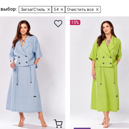
 выбор:
ЗигзагСтиль
54
Очистить все
15%