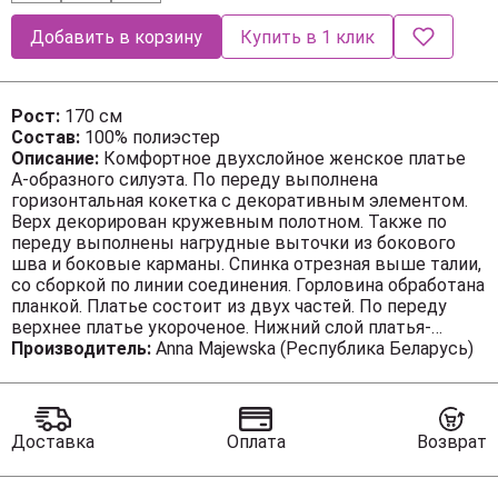
Добавить в корзину
Купить в 1 клик
Рост:
170 см
Состав:
100% полиэстер
Описание:
Комфортное двухслойное женское платье
А-образного силуэта. По переду выполнена
горизонтальная кокетка с декоративным элементом.
Верх декорирован кружевным полотном. Также по
переду выполнены нагрудные выточки из бокового
шва и боковые карманы. Спинка отрезная выше талии,
со сборкой по линии соединения. Горловина обработана
планкой. Платье состоит из двух частей. По переду
верхнее платье укороченое. Нижний слой платья-
комбинация. Длина изделия по спинке - 133 см., по
Производитель:
Anna Majewska (Республика Беларусь)
переду - 118 см.
Доставка
Оплата
Возврат