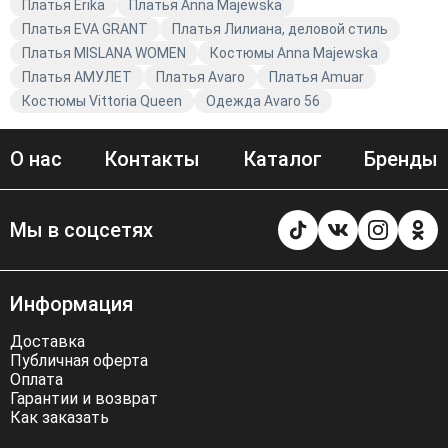
Платья Erika
Платья Anna Majewska
Платья EVA GRANT
Платья Лилиана, деловой стиль
Платья MISLANA WOMEN
Костюмы Anna Majewska
Платья АМУЛЕТ
Платья Avaro
Платья Amuar
Костюмы Vittoria Queen
Одежда Avaro 56
О нас
Контакты
Каталог
Бренды
Мы в соцсетях
Информация
Доставка
Публичная оферта
Оплата
Гарантии и возврат
Как заказать