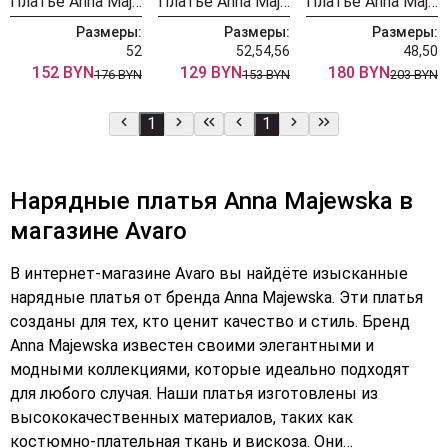
Платье Anna Majewska 1257
Платье Anna Majewska А271
Платье Anna Majewska А255Р
Размеры:
Размеры:
Размеры:
52
52,54,56
48,50
152 BYN
129 BYN
180 BYN
176 BYN
153 BYN
203 BYN
1
1
Нарядные платья Anna Majewska в
магазине Avaro
В интернет-магазине Avaro вы найдёте изысканные
нарядные платья от бренда Anna Majewska. Эти платья
созданы для тех, кто ценит качество и стиль. Бренд
Anna Majewska известен своими элегантными и
модными коллекциями, которые идеально подходят
для любого случая. Наши платья изготовлены из
высококачественных материалов, таких как
костюмно-плательная ткань и вискоза. Они