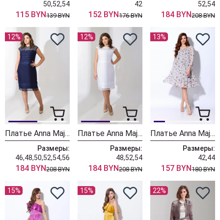
50,52,54
42
52,54
115 BYN
152 BYN
184 BYN
139 BYN
176 BYN
208 BYN
12%
12%
13%
Платье Anna Majewska А038B
Платье Anna Majewska А038W
Платье Anna Majewska 1332 Rio
Размеры:
Размеры:
Размеры:
46,48,50,52,54,56
48,52,54
42,44
184 BYN
184 BYN
157 BYN
208 BYN
208 BYN
180 BYN
15%
15%
22%