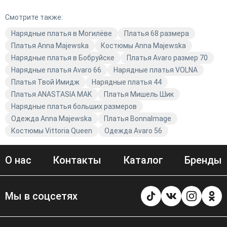
обеспечивают комфорт и долговечность, что делает их
Смотрите также:
отличным выбором для повседневной носки и особых
мероприятий. В ассортименте представлены платья в
Нарядные платья в Могилёве
Платья 68 размера
различных стилях — от повседневного до
Платья Anna Majewska
Костюмы Anna Majewska
праздничного. Вы сможете подобрать идеальный
Нарядные платья в Бобруйске
Платья Avaro размер 70
вариант для любого образа. Не упустите возможность
Нарядные платья Avaro 66
Нарядные платья VOLNA
обновить свой гардероб качественной модной
Платья Твой Имидж
Нарядные платья 44
одеждой от Anna Majewska. В нашем магазине вы
Платья ANASTASIA MAK
Платья Мишель Шик
найдёте платья в чёрном и розовом цветах, которые
Нарядные платья больших размеров
подчеркнут вашу индивидуальность и стиль. Выбирая
Одежда Anna Majewska
Платья BonnaImage
Avaro, вы выбираете качество, стиль и актуальные
Костюмы Vittoria Queen
Одежда Avaro 56
тренды.
О нас
Контакты
Каталог
Бренды
Мы в соцсетях