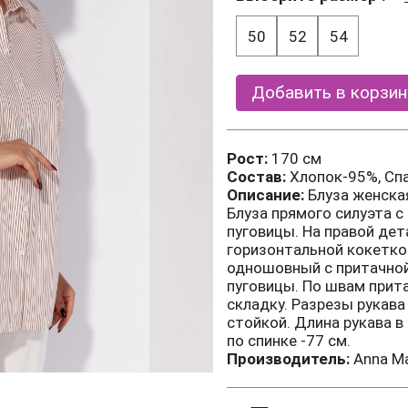
50
52
54
Добавить в корзин
Рост:
170 см
Состав:
Хлопок-95%, Сп
Описание:
Блуза женская
Блуза прямого силуэта с
пуговицы. На правой дет
горизонтальной кокеткой
одношовный с притачной
пуговицы. По швам прит
складку. Разрезы рукав
стойкой. Длина рукава в
по спинке -77 см.
Производитель:
Anna Ma