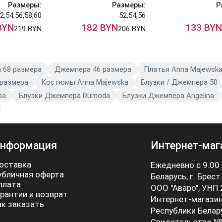
Размеры:
Размеры:
Р
2,54,56,58,60
52,54,56
BYN
182 BYN
133 BYN
219 BYN
206 BYN
 68 размера
Джемпера 46 размера
Платья Anna Majewsk
 размера
Костюмы Anna Majewska
Блузки / Джемпера 50
ра
Блузки Джемпера Rumoda
Блузки Джемпера Angelina
нформация
Интернет-маг
оставка
Ежедневно с 9.00
убличная оферта
Беларусь, г. Брест
плата
ООО "Аваро", УНП
арантии и возврат
Интернет-магазин
ак заказать
Республики Белар