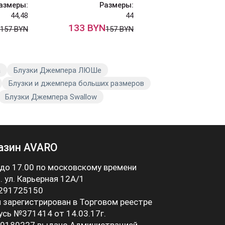
азмеры:
Размеры:
Разм
44,48
44
133 BYN
146 BYN
157 BYN
157 BYN
224
a
Блузки Джемпера ЛЮШе
Блузки и джемпера больших размеров
Блузки Джемпера Swallow
азин AVARO
 до 17.00 по московскому времени
 . ул. Карьерная 12А/1
 291725150
 зарегистрирован в Торговом реестре
усь №371414 от 14.03.17г.