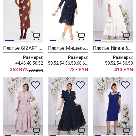
Платье GIZART 25300 капучино + принт цветы
Платье Мишель Шик 2164-2 синий
Платье Ninele 6131 молочный
Размеры:
Размеры:
Размеры:
44,46,48,50,52
50,52,54,56,58,60,62,64,66
50,52,54,56,58
353 BYN
237 BYN
413 BYN
377 BYN