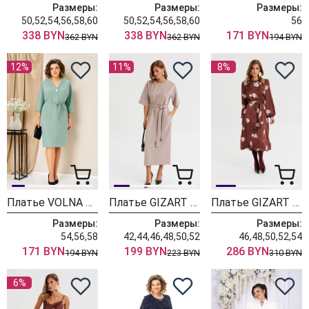
Размеры:
Размеры:
Размеры:
50,52,54,56,58,60
50,52,54,56,58,60
56
338 BYN
338 BYN
171 BYN
362 BYN
362 BYN
194 BYN
12%
11%
8%
Платье VOLNA 1478 мятный
Платье GIZART 5457 пудрово-серый
Платье GIZART 5103 капучино + принт цветы
Размеры:
Размеры:
Размеры:
54,56,58
42,44,46,48,50,52
46,48,50,52,54
171 BYN
199 BYN
286 BYN
194 BYN
223 BYN
310 BYN
6%