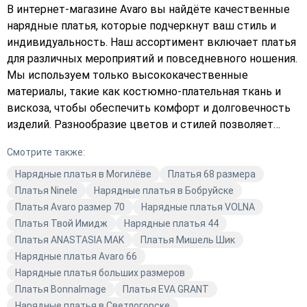
В интернет-магазине Avaro вы найдёте качественные
нарядные платья, которые подчеркнут ваш стиль и
индивидуальность. Наш ассортимент включает платья
для различных мероприятий и повседневного ношения.
Мы используем только высококачественные
материалы, такие как костюмно-плательная ткань и
вискоза, чтобы обеспечить комфорт и долговечность
изделий. Разнообразие цветов и стилей позволяет
каждой женщине найти идеальный наряд для любого
Смотрите также:
случая. Нарядные платья Avaro – это сочетание
качества, стиля и актуальной моды. Подчеркните свою
Нарядные платья в Могилёве
Платья 68 размера
индивидуальность с помощью наших нарядов.
Платья Ninele
Нарядные платья в Бобруйске
Независимо от того, ищете ли вы чёрное платье для
Платья Avaro размер 70
Нарядные платья VOLNA
вечернего мероприятия или разноцветное платье для
Платья Твой Имидж
Нарядные платья 44
повседневной носки, в Avaro вы найдёте то, что
Платья ANASTASIA MAK
Платья Мишель Шик
подходит именно вам. В нашем магазине
Нарядные платья Avaro 66
представлены как праздничные, так и повседневные
Нарядные платья больших размеров
наряды, которые помогут вам выглядеть стильно и
Платья BonnaImage
Платья EVA GRANT
современно. Откройте для себя мир качественной
Нарядные платья в Светлогорске