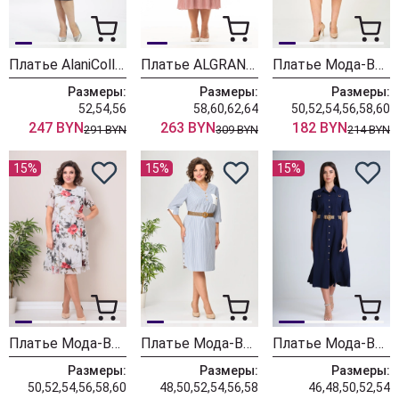
Платье AlaniCollection 2601 синий в полоску
Платье ALGRANDA (Новелла Шарм) 4110-3
Платье Мода-Версаль 2383/пудра
Размеры:
Размеры:
Размеры:
52,54,56
58,60,62,64
50,52,54,56,58,60
247 BYN
263 BYN
182 BYN
291 BYN
309 BYN
214 BYN
15%
15%
15%
Платье Мода-Версаль 2383 молоко
Платье Мода-Версаль 2393 синий полоска
Платье Мода-Версаль 2298/темно-синий
Размеры:
Размеры:
Размеры:
50,52,54,56,58,60
48,50,52,54,56,58
46,48,50,52,54