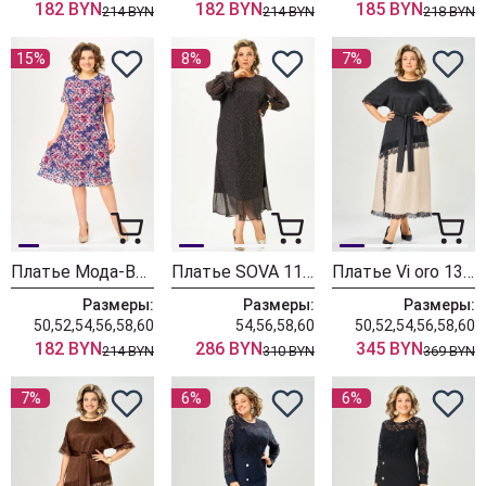
182 BYN
182 BYN
185 BYN
214 BYN
214 BYN
218 BYN
15%
8%
7%
Платье Мода-Версаль 2383 индиго
Платье SOVA 11347
Платье Vi oro 1306 песок + черный
Размеры:
Размеры:
Размеры:
50,52,54,56,58,60
54,56,58,60
50,52,54,56,58,60
182 BYN
286 BYN
345 BYN
214 BYN
310 BYN
369 BYN
7%
6%
6%