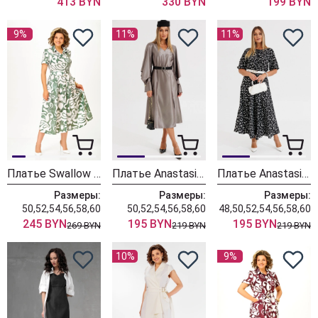
413 BYN
330 BYN
199 BYN
9%
11%
11%
Платье Swallow 844-13 молочный+мятные разводы
Платье Anastasia 1326-1 коричнево-серый
Платье Anastasia 1237-3 черный
Размеры:
Размеры:
Размеры:
50,52,54,56,58,60
50,52,54,56,58,60
48,50,52,54,56,58,60
245 BYN
195 BYN
195 BYN
269 BYN
219 BYN
219 BYN
10%
9%