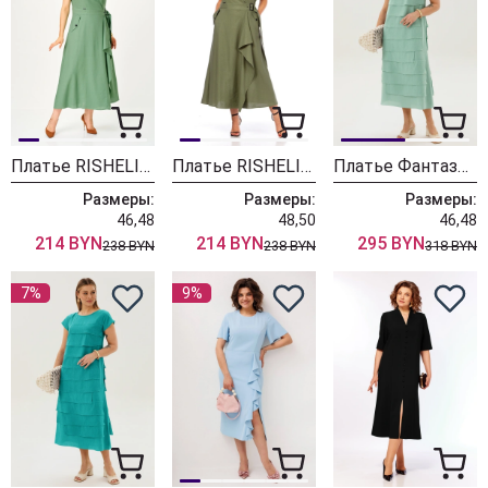
Платье RISHELIE 995-3 зеленая фисташка
Платье RISHELIE 995-2 хаки
Платье Фантазия Мод 5437 мята
Размеры:
Размеры:
Размеры:
46,48
48,50
46,48
214 BYN
214 BYN
295 BYN
238 BYN
238 BYN
318 BYN
7%
9%