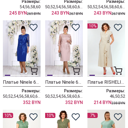
Размеры:
Размеры:
Размеры:
54,56,58,60
50,52,54,56,58,60,62,64
50,52,54,56,58,60,62,64
245 BYN
243 BYN
243 BYN
269 BYN
267 BYN
267 BYN
10%
Платье Ninele 6153 василек
Платье Ninele 6153 пудровый
Платье RISHELIE 995-4 натуральный
Размеры:
Размеры:
Размеры:
50,52,54,56,58,60,62,64,66
50,52,54,56,58,60,62,64,66
46,50,52
352 BYN
352 BYN
214 BYN
238 BYN
10%
10%
7%