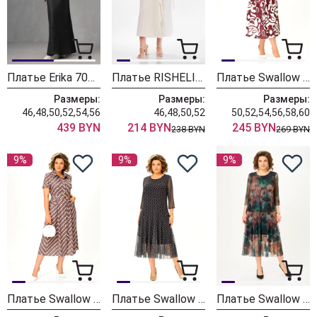
Платье Erika 7084 черный
Платье RISHELIE 995-1 молочно-белый
Платье Swallow 844-12 молочный+принт разводы
Размеры:
Размеры:
Размеры:
46,48,50,52,54,56
46,48,50,52
50,52,54,56,58,60
439 BYN
214 BYN
245 BYN
238 BYN
269 BYN
9%
9%
9%
Платье Swallow 844-11 капучино+принт горох
Платье Swallow 922-1 черный+принт круги
Платье Swallow 922 изумрудный+коричневые цветы