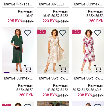
Платье Фантазия Мод 5437 бирюза
Платье ANELLI LAUREL 1796 голубая волна
Платье Jurimex West 3533-2
Размеры:
Размеры:
Размеры:
46,48
46,48,50,52,54,56
52,54,56,58
295 BYN
223 BYN
260 BYN
318 BYN
246 BYN
9%
9%
Платье Jurimex West 3533
Платье Swallow 858-3 бежевый+принт белые цветы
Платье Swallow 827-13 молочный+принт пионы
Размеры:
Размеры:
Размеры:
52,54,56,58
48,50,52,54,56
50,52,54,56,58,60,62,64
260 BYN
238 BYN
238 BYN
261 BYN
261 BYN
9%