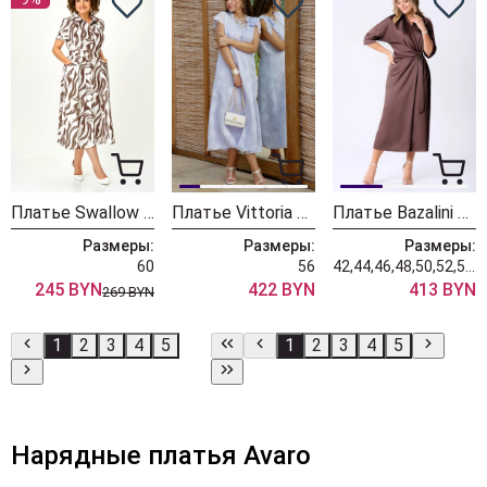
Платье Swallow 844-10 молочный+принт разводы
Платье Vittoria Queen 28253 лавандовый
Платье Bazalini 5116 шоколадный
Размеры:
Размеры:
Размеры:
60
56
42,44,46,48,50,52,54,56,58
245 BYN
422 BYN
413 BYN
269 BYN
1
2
3
4
5
1
2
3
4
5
Нарядные платья Avaro