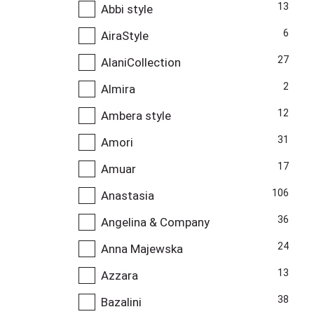
13
Abbi style
6
AiraStyle
27
AlaniCollection
2
Almira
12
Ambera style
31
Amori
17
Amuar
106
Anastasia
36
Angelina & Company
24
Anna Majewska
13
Azzara
38
Bazalini