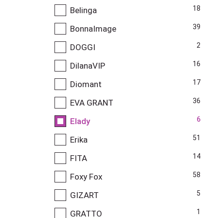
18
Belinga
39
BonnaImage
2
DOGGI
16
DilanaVIP
17
Diomant
36
EVA GRANT
6
Elady
51
Erika
14
FITA
58
Foxy Fox
5
GIZART
1
GRATTO