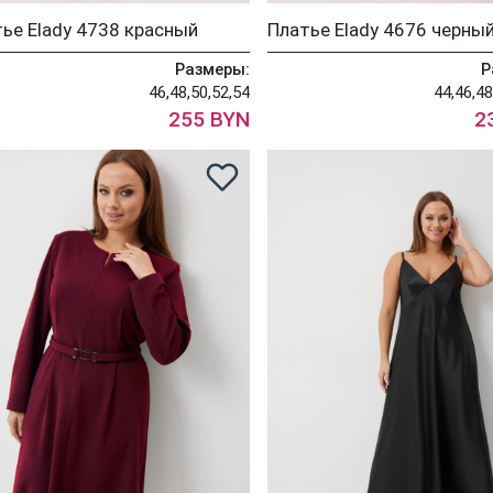
ье Elady 4738 красный
Платье Elady 4676 черны
Размеры:
Р
46,48,50,52,54
44,46,48
255 BYN
2