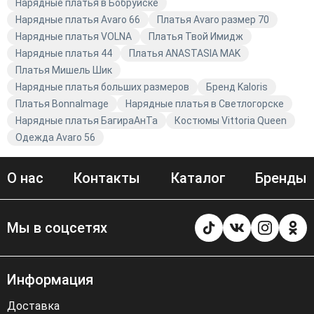
поэтому наша одежда станет отличным дополнением к
Нарядные платья в Бобруйске
вашему гардеробу. Откройте для себя мир моды с
Нарядные платья Avaro 66
Платья Avaro размер 70
Avaro и подчеркните свою индивидуальность с
Нарядные платья VOLNA
Платья Твой Имидж
нарядами от Kaloris.
Нарядные платья 44
Платья ANASTASIA MAK
Платья Мишель Шик
Нарядные платья больших размеров
Бренд Kaloris
Платья BonnaImage
Нарядные платья в Светлогорске
Нарядные платья БагираАнТа
Костюмы Vittoria Queen
Одежда Avaro 56
О нас
Контакты
Каталог
Бренды
Мы в соцсетях
Информация
Доставка