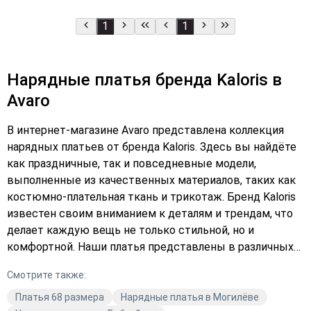
1
1
Нарядные платья бренда Kaloris в
Avaro
В интернет-магазине Avaro представлена коллекция
нарядных платьев от бренда Kaloris. Здесь вы найдёте
как праздничные, так и повседневные модели,
выполненные из качественных материалов, таких как
костюмно-плательная ткань и трикотаж. Бренд Kaloris
известен своим вниманием к деталям и трендам, что
делает каждую вещь не только стильной, но и
комфортной. Наши платья представлены в различных
цветах, включая чёрный и красный, что позволяет
Смотрите также:
каждой женщине выбрать идеальный вариант для
любого случая. В Avaro мы ценим качество и стиль,
Платья 68 размера
Нарядные платья в Могилёве