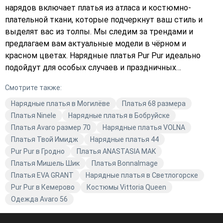
нарядов включает платья из атласа и костюмно-
плательной ткани, которые подчеркнут ваш стиль и
выделят вас из толпы. Мы следим за трендами и
предлагаем вам актуальные модели в чёрном и
красном цветах. Нарядные платья Pur Pur идеально
подойдут для особых случаев и праздничных
мероприятий. Выберите свой идеальный наряд в Avaro
Смотрите также:
и ощутите качество и комфорт каждой вещи. В нашем
магазине вы найдёте не только платья, но и другие
Нарядные платья в Могилёве
Платья 68 размера
элементы гардероба, которые помогут вам создать
Платья Ninele
Нарядные платья в Бобруйске
гармоничный образ. Позвольте себе быть стильной и
Платья Avaro размер 70
Нарядные платья VOLNA
модной с Avaro!
Платья Твой Имидж
Нарядные платья 44
Pur Pur в Гродно
Платья ANASTASIA MAK
Платья Мишель Шик
Платья BonnaImage
Платья EVA GRANT
Нарядные платья в Светлогорске
Pur Pur в Кемерово
Костюмы Vittoria Queen
Одежда Avaro 56