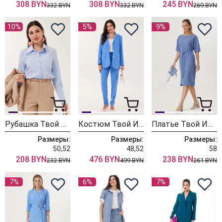
308 BYN
308 BYN
245 BYN
332 BYN
332 BYN
269 BYN
10%
5%
9%
Рубашка Твой Имидж 2183
Костюм Твой Имидж 2144
Платье Твой Имидж 1817
Размеры:
Размеры:
Размеры:
50,52
48,52
58
208 BYN
476 BYN
238 BYN
232 BYN
499 BYN
261 BYN
7%
6%
7%