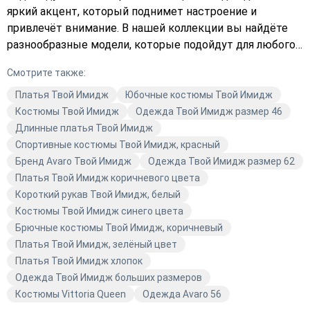
яркий акцент, который поднимет настроение и
привлечёт внимание. В нашей коллекции вы найдёте
разнообразные модели, которые подойдут для любого
случая. Закажите с доставкой и обновите свой
Смотрите также:
гардероб уже сегодня. Не упустите возможность
купить стильную и качественную одежду. Подберите
Платья Твой Имидж
Юбочные костюмы Твой Имидж
платье, которое идеально подойдёт вам, и оформите
Костюмы Твой Имидж
Одежда Твой Имидж размер 46
заказ прямо сейчас. Добавьте в свой образ яркие
Длинные платья Твой Имидж
краски с помощью одежды Твой Имидж!
Спортивные костюмы Твой Имидж, красный
Бренд Avaro Твой Имидж
Одежда Твой Имидж размер 62
Платья Твой Имидж коричневого цвета
Короткий рукав Твой Имидж, белый
Костюмы Твой Имидж синего цвета
Брючные костюмы Твой Имидж, коричневый
Платья Твой Имидж, зелёный цвет
Платья Твой Имидж хлопок
Одежда Твой Имидж больших размеров
Костюмы Vittoria Queen
Одежда Avaro 56