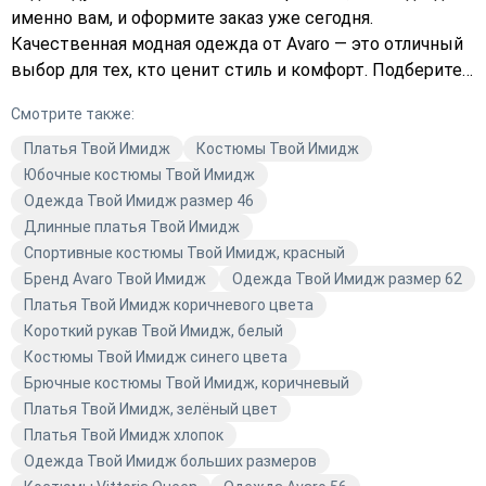
именно вам, и оформите заказ уже сегодня.
Качественная модная одежда от Avaro — это отличный
выбор для тех, кто ценит стиль и комфорт. Подберите
платье или верхнюю одежду, которая будет
Смотрите также:
соответствовать последним трендам моды. Закажите
с доставкой прямо сейчас и добавьте яркие вещи в
Платья Твой Имидж
Костюмы Твой Имидж
свой гардероб. В Avaro вы найдёте всё, что нужно для
Юбочные костюмы Твой Имидж
создания неповторимого образа. Ваш стиль — это ваше
Одежда Твой Имидж размер 46
настроение, и мы поможем вам выразить его через
Длинные платья Твой Имидж
одежду.
Спортивные костюмы Твой Имидж, красный
Бренд Avaro Твой Имидж
Одежда Твой Имидж размер 62
Платья Твой Имидж коричневого цвета
Короткий рукав Твой Имидж, белый
Костюмы Твой Имидж синего цвета
Брючные костюмы Твой Имидж, коричневый
Платья Твой Имидж, зелёный цвет
Платья Твой Имидж хлопок
Одежда Твой Имидж больших размеров