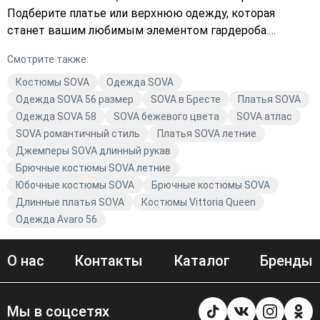
Подберите платье или верхнюю одежду, которая
станет вашим любимым элементом гардероба.
Оформите заказ прямо сейчас и наслаждайтесь
Смотрите также:
комфортом и качеством одежды SOVA. Не упустите
возможность обновить свой гардероб модной и
Костюмы SOVA
Одежда SOVA
стильной одеждой. Выберите то, что подходит именно
Одежда SOVA 56 размер
SOVA в Бресте
Платья SOVA
вам, и добавьте в корзину уже сегодня!
Одежда SOVA 58
SOVA бежевого цвета
SOVA атлас
SOVA романтичный стиль
Платья SOVA летние
Джемперы SOVA длинный рукав
Брючные костюмы SOVA летние
Юбочные костюмы SOVA
Брючные костюмы SOVA
Длинные платья SOVA
Костюмы Vittoria Queen
Одежда Avaro 56
О нас
Контакты
Каталог
Бренды
Мы в соцсетях