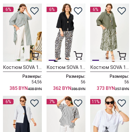
6%
6%
6%
Костюм SOVA 11316
Костюм SOVA 11332 черный леопард
Костюм SOVA 11324 хаки
Размеры:
Размеры:
Размеры:
54,56
56
56
385 BYN
362 BYN
373 BYN
408 BYN
386 BYN
397 BYN
6%
7%
11%