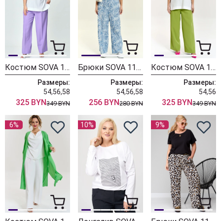
Костюм SOVA 11219 молочный, лаванда
Брюки SOVA 11218 дизайн джинс
Костюм SOVA 11219 молочный, олива
Размеры:
Размеры:
Размеры:
54,56,58
54,56,58
54,56
325 BYN
256 BYN
325 BYN
349 BYN
280 BYN
349 BYN
6%
10%
9%