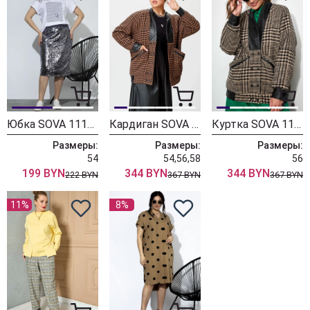
Юбка SOVA 11134 черный-серебро
Кардиган SOVA 11187 коричневый
Куртка SOVA 11187 беж
Размеры:
Размеры:
Размеры:
54
54,56,58
56
199 BYN
344 BYN
344 BYN
222 BYN
367 BYN
367 BYN
11%
8%