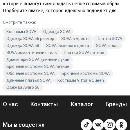
которые помогут вам создать неповторимый образ.
Подберите платье, которое идеально подойдёт для
любого случая, и станьте звездой любого мероприятия.
Смотрите также:
Не упустите возможность обновить свой гардероб
стильной и модной одеждой SOVA. Закажите с
Костюмы SOVA
Одежда SOVA
доставкой уже сегодня и позвольте себе быть
Одежда SOVA 56 размер
SOVA в Бресте
Платья SOVA
неотразимой!
Одежда SOVA 58
SOVA бежевого цвета
SOVA атлас
SOVA романтичный стиль
Платья SOVA летние
Джемперы SOVA длинный рукав
Брючные костюмы SOVA летние
Юбочные костюмы SOVA
Брючные костюмы SOVA
Длинные платья SOVA
Костюмы Vittoria Queen
Одежда Avaro 56
О нас
Контакты
Каталог
Бренды
Мы в соцсетях