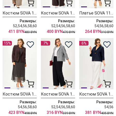
Костюм SOVA 11349 бежевый
Костюм SOVA 11346 коричневый
Платье SOVA 11347
Размеры:
Размеры:
Размеры:
52,54,56,58,60
52,54,56,58,60
54,56,58,60
411 BYN
400 BYN
264 BYN
483 BYN
470 BYN
310 BYN
15%
7%
6%
Костюм SOVA 11348 коричневый
Костюм SOVA 11344 серый + черный
Костюм SOVA 11333 синий + молочный
Размеры:
Размеры:
Размеры:
54,56,58,60
52,54,56,58,60
54,56
423 BYN
316 BYN
381 BYN
498 BYN
339 BYN
405 BYN