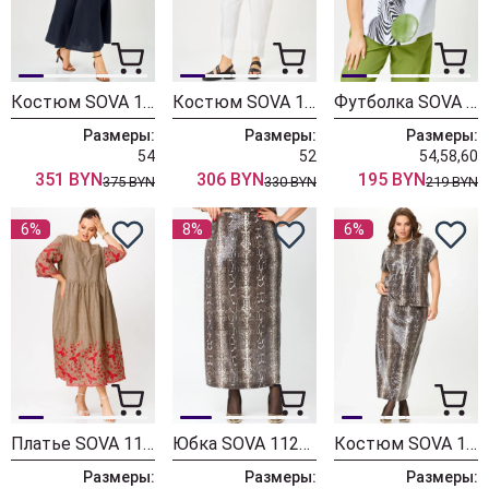
Костюм SOVA 11323
Костюм SOVA 11314
Футболка SOVA 11283 белый
Размеры:
Размеры:
Размеры:
54
52
54,58,60
351 BYN
306 BYN
195 BYN
375 BYN
330 BYN
219 BYN
6%
8%
6%
Платье SOVA 11271 беж
Юбка SOVA 11265 беж
Костюм SOVA 11264 беж
Размеры:
Размеры:
Размеры: