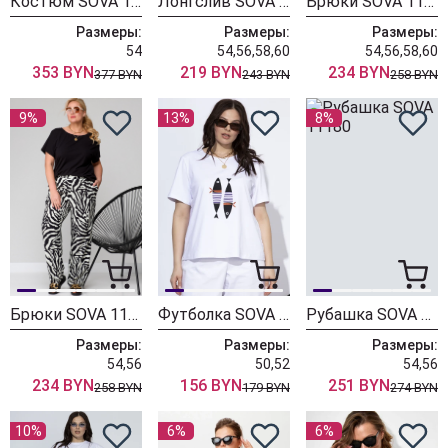
Костюм SOVA 11221 зелёный
Лонгслив SOVA 11204 белый, черный
Брюки SOVA 11140 леопард
Размеры:
Размеры:
Размеры:
54
54,56,58,60
54,56,58,60
353 BYN
219 BYN
234 BYN
377 BYN
243 BYN
258 BYN
9%
13%
8%
Брюки SOVA 11140 дизайн зебра
Футболка SOVA 11173 белый
Рубашка SOVA 11180
Размеры:
Размеры:
Размеры:
54,56
50,52
54,56
234 BYN
156 BYN
251 BYN
258 BYN
179 BYN
274 BYN
10%
6%
6%