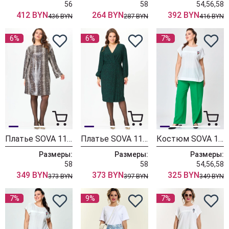
56
58
54,56,58
412 BYN
264 BYN
392 BYN
436 BYN
287 BYN
416 BYN
6%
6%
7%
Платье SOVA 11263 беж
Платье SOVA 11259 зелёный
Костюм SOVA 11219 молочный, зелёный
Размеры:
Размеры:
Размеры:
58
58
54,56,58
349 BYN
373 BYN
325 BYN
373 BYN
397 BYN
349 BYN
7%
9%
7%