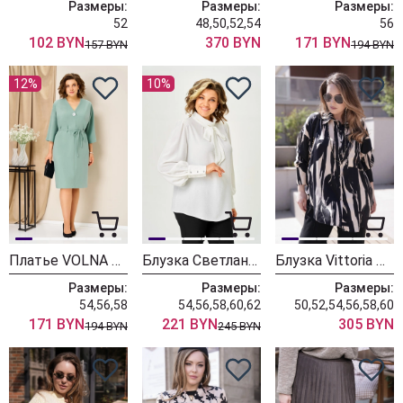
Размеры:
Размеры:
Размеры:
52
48,50,52,54
56
102 BYN
370 BYN
171 BYN
157 BYN
194 BYN
12%
10%
Платье VOLNA 1478 мятный
Блузка Светлана-Стиль 1734 молочный однотон
Блузка Vittoria Queen 31243 черный+бежевый
Размеры:
Размеры:
Размеры:
54,56,58
54,56,58,60,62
50,52,54,56,58,60
171 BYN
221 BYN
305 BYN
194 BYN
245 BYN