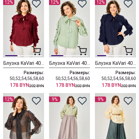
12%
12%
12%
Блузка KaVari 4034-3 бордовый
Блузка KaVari 4034-2 олива
Блузка KaVari 4034-1 синий
Размеры:
Размеры:
Размеры:
50,52,54,56,58,60
50,52,54,56,58,60
50,52,54,56,58,60
178 BYN
178 BYN
178 BYN
202 BYN
202 BYN
202 BYN
12%
9%
9%