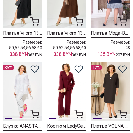
Платье Vi oro 1308 песок + черный
Платье Vi oro 1308 песок + шоколад
Платье Мода-Версаль 2365 т.синий
Размеры:
Размеры:
Размеры:
50,52,54,56,58,60
50,52,54,56,58,60
48
338 BYN
338 BYN
135 BYN
362 BYN
362 BYN
207 BYN
35%
12%
Блузка ANASTASIA MAK 1325 белый
Костюм LadySecret 26254 бордовый
Платье VOLNA 1478 шоколадно-коричневый