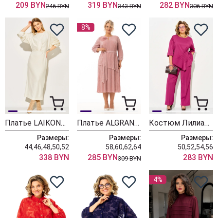
209 BYN
319 BYN
282 BYN
246 BYN
343 BYN
306 BYN
8%
Платье LAIKONY L-774-1 молочный
Платье ALGRANDA (Новелла Шарм) 4110-3
Костюм Лилиана 1556 бургунди
Размеры:
Размеры:
Размеры:
44,46,48,50,52
58,60,62,64
50,52,54,56
338 BYN
285 BYN
283 BYN
309 BYN
4%