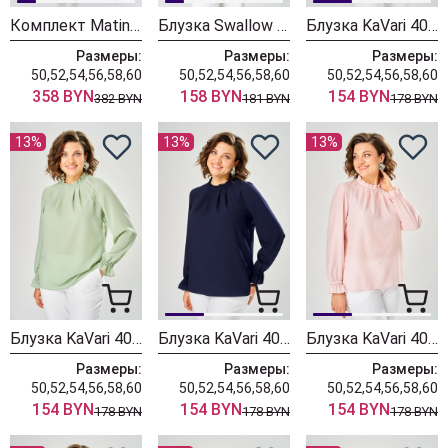
Комплект Matini 1.1825
Блузка Swallow 937 серая+принт квадраты
Блузка KaVari 4035-3 бордовый
Размеры:
Размеры:
Размеры:
50,52,54,56,58,60
50,52,54,56,58,60
50,52,54,56,58,60
358 BYN
158 BYN
154 BYN
382 BYN
181 BYN
178 BYN
13%
13%
13%
Блузка KaVari 4035-2 олива
Блузка KaVari 4035-1 темно-синий
Блузка KaVari 4035 розовый
Размеры:
Размеры:
Размеры:
50,52,54,56,58,60
50,52,54,56,58,60
50,52,54,56,58,60
154 BYN
154 BYN
154 BYN
178 BYN
178 BYN
178 BYN