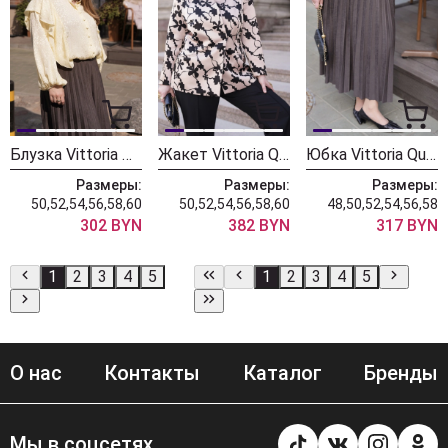
Блузка Vittoria Queen 31123 лимонный
Жакет Vittoria Queen 30953 черный+кремовый
Юбка Vittoria Queen 30453 тауп
Размеры:
Размеры:
Размеры:
50,52,54,56,58,60
50,52,54,56,58,60
48,50,52,54,56,58
302 BYN
382 BYN
317 BYN
1
2
3
4
5
1
2
3
4
5
О нас
Контакты
Каталог
Бренды
Мы в соцсетях