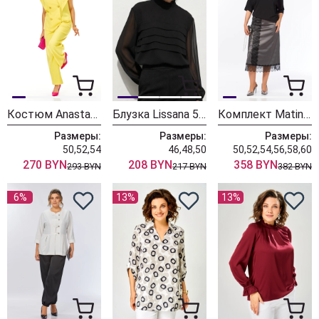
Костюм Anastasia 1399 лимонный
Блузка Lissana 5058 черный
Комплект Matini 1.1817
Размеры:
Размеры:
Размеры:
50,52,54
46,48,50
50,52,54,56,58,60
270 BYN
208 BYN
358 BYN
293 BYN
217 BYN
382 BYN
6%
13%
13%