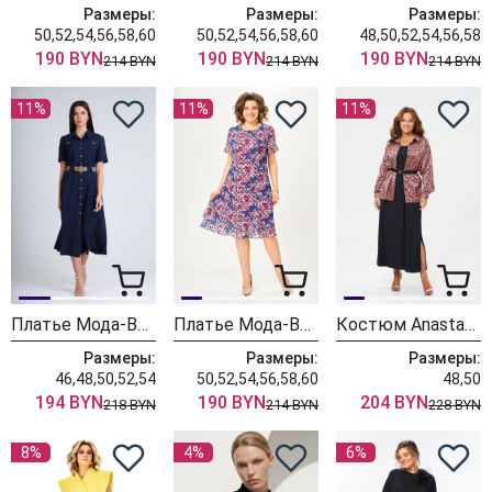
Размеры:
Размеры:
Размеры:
50,52,54,56,58,60
50,52,54,56,58,60
48,50,52,54,56,58
190 BYN
190 BYN
190 BYN
214 BYN
214 BYN
214 BYN
11%
11%
11%
Платье Мода-Версаль 2298/темно-синий
Платье Мода-Версаль 2383 индиго
Костюм Anastasia 1400 черный+розовое золото
Размеры:
Размеры:
Размеры:
46,48,50,52,54
50,52,54,56,58,60
48,50
194 BYN
190 BYN
204 BYN
218 BYN
214 BYN
228 BYN
8%
4%
6%