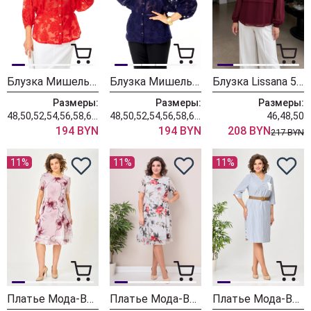
Блузка Мишель Шик 802 красный
Блузка Мишель Шик 802 синий
Блузка Lissana 5058 бургунди
Размеры:
Размеры:
Размеры:
48,50,52,54,56,58,60,62
48,50,52,54,56,58,60,62
46,48,50
194 BYN
194 BYN
208 BYN
217 BYN
11%
11%
11%
Платье Мода-Версаль 2383/пудра
Платье Мода-Версаль 2383 молоко
Платье Мода-Версаль 2393 синий полоска