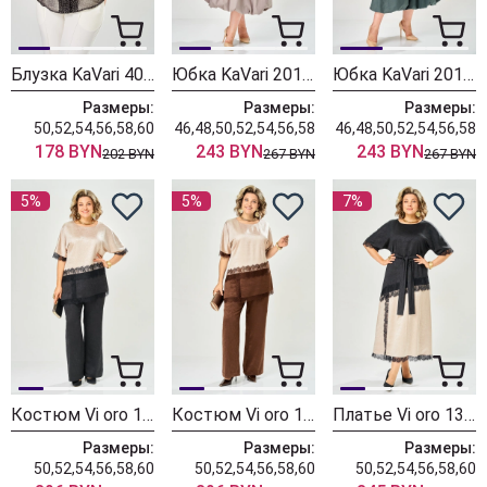
Блузка KaVari 4034 черный горох
Юбка KaVari 2014-1 серо-фиолетовый
Юбка KaVari 2014 хаки
Размеры:
Размеры:
Размеры:
50,52,54,56,58,60
46,48,50,52,54,56,58
46,48,50,52,54,56,58
178 BYN
243 BYN
243 BYN
202 BYN
267 BYN
267 BYN
5%
5%
7%
Костюм Vi oro 1305 песок + черный
Костюм Vi oro 1305 песок + шоколад
Платье Vi oro 1306 песок + черный
Размеры:
Размеры:
Размеры:
50,52,54,56,58,60
50,52,54,56,58,60
50,52,54,56,58,60