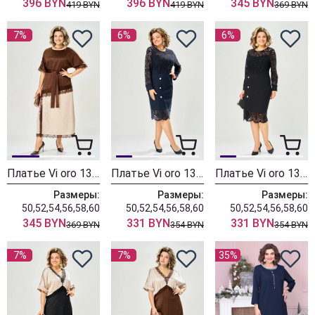
396 BYN
396 BYN
345 BYN
419 BYN
419 BYN
369 BYN
7%
6%
6%
Платье Vi oro 1306 песок + шоколад
Платье Vi oro 1307 королевский синий
Платье Vi oro 1307 черный
Размеры:
Размеры:
Размеры:
50,52,54,56,58,60
50,52,54,56,58,60
50,52,54,56,58,60
345 BYN
331 BYN
331 BYN
369 BYN
354 BYN
354 BYN
7%
7%
35%