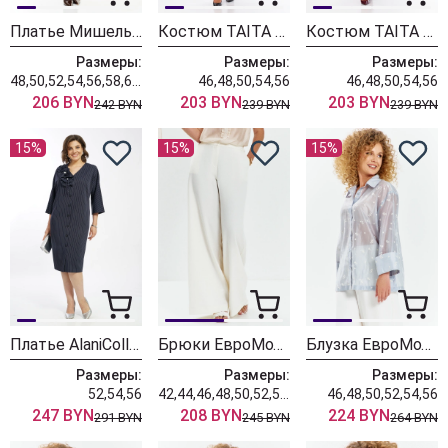
Платье Мишель Шик 2204 графит+клетка
Костюм TAITA PLUS 2622/3 лаванда
Костюм TAITA PLUS 2622/2 пудра
Размеры:
Размеры:
Размеры:
48,50,52,54,56,58,60,62,64
46,48,50,54,56
46,48,50,54,56
206 BYN
203 BYN
203 BYN
242 BYN
239 BYN
239 BYN
15%
15%
15%
Платье AlaniCollection 2601 синий в полоску
Брюки ЕвроМода 765 молочный
Блузка ЕвроМода 762 голубой
Размеры:
Размеры:
Размеры:
52,54,56
42,44,46,48,50,52,54,56
46,48,50,52,54,56
247 BYN
208 BYN
224 BYN
291 BYN
245 BYN
264 BYN