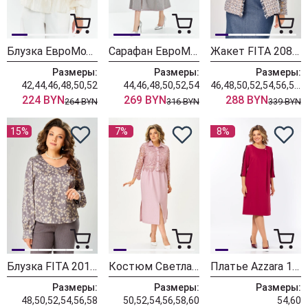
Блузка ЕвроМода 759 молочный
Сарафан ЕвроМода 741 серый + розовая полоска
Жакет FITA 20803 бежевый + деним
Размеры:
Размеры:
Размеры:
42,44,46,48,50,52
44,46,48,50,52,54
46,48,50,52,54,56,58,60,62
224 BYN
269 BYN
288 BYN
264 BYN
316 BYN
339 BYN
15%
7%
8%
Блузка FITA 20181
Костюм Светлана-Стиль 2380 розовый
Платье Azzara 10081
Размеры:
Размеры:
Размеры:
48,50,52,54,56,58
50,52,54,56,58,60
54,60