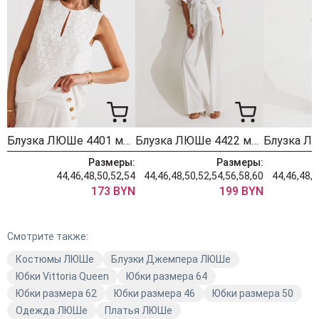
Блузка ЛЮШе 4401 молочный
Блузка ЛЮШе 4422 молочный
Размеры:
Размеры:
44,46,48,50,52,54
44,46,48,50,52,54,56,58,60
44,46,48,5
173 BYN
199 BYN
Смотрите также:
Костюмы ЛЮШе
Блузки Джемпера ЛЮШе
Юбки Vittoria Queen
Юбки размера 64
Юбки размера 62
Юбки размера 46
Юбки размера 50
Одежда ЛЮШе
Платья ЛЮШе