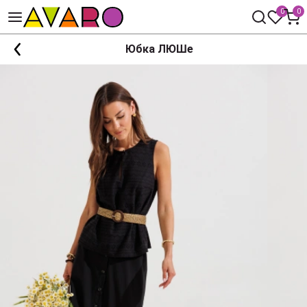
0
0
Юбка ЛЮШе