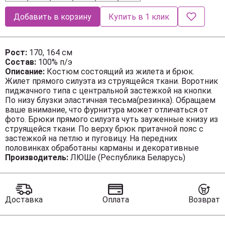
Добавить в корзину
Купить в 1 клик
Рост:
170, 164 см
Состав:
100% п/э
Описание:
Костюм состоящий из жилета и брюк.
Жилет прямого силуэта из струящейся ткани. Воротник
пиджачного типа с центральной застежкой на кнопки.
По низу блузки эластичная тесьма(резинка). Обращаем
ваше внимание, что фурнитура может отличаться от
фото. Брюки прямого силуэта чуть зауженные книзу из
струящейся ткани. По верху брюк притачной пояс с
застежкой на петлю и пуговицу. На передних
половинках обработаны карманы и декоративные
складки, на задних – вытачка и листочка. По верху пояс
Производитель:
ЛЮШе (Республика Беларусь)
частично на резинке. Обращаем ваше внимание, что
фурнитура может отличаться от фото.
Длина жилета (44-48р – 51см)(50-54р - 54см)
Длина брюк (44-48р – 101+4см пояс)(50-54р – 102+4см
Доставка
Оплата
Возврат
пояс).