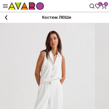
0
0
Костюм ЛЮШе