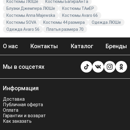
Костюмы ЛЮШе
Костюмы БагираАнТа
Блузки Джемпера ЛЮШе
Костюмы TAиЕР
Костюмы Anna Majewska
Костюмы Avaro 66
Костюмы SOVA
Костюмы 44 размера
Одежда ЛЮШе
Одежда Avaro 56
Платья размера 70
О нас
Контакты
Каталог
Бренды
Мы в соцсетях
Информация
Доставка
Публичная оферта
Оплата
Гарантии и возврат
Как заказать