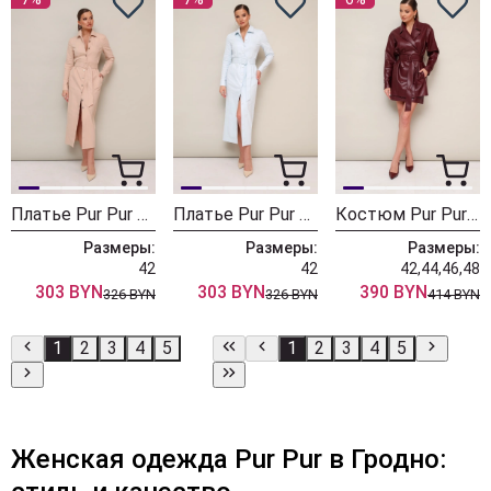
Платье Pur Pur 11-471-1
Платье Pur Pur 11-471
Костюм Pur Pur 11-472
Размеры:
Размеры:
Размеры:
42
42
42,44,46,48
303 BYN
303 BYN
390 BYN
326 BYN
326 BYN
414 BYN
1
2
3
4
5
1
2
3
4
5
Женская одежда Pur Pur в Гродно: