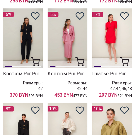
265 BYN
172 BYN
172 BYN
289 BYN
196 BYN
196 BYN
6%
5%
7%
Костюм Pur Pur 11-486-3
Костюм Pur Pur 11-354-10
Платье Pur Pur 11-487
Размеры:
Размеры:
Размеры:
42
42,44
42,44,46,48
370 BYN
453 BYN
297 BYN
393 BYN
477 BYN
321 BYN
8%
10%
10%