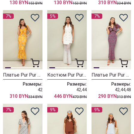
130 BYN
130 BYN
310 BYN
153 BYN
153 BYN
334 BYN
7%
5%
7%
Платье Pur Pur 11-506
Костюм Pur Pur 11-503
Платье Pur Pur 11-498-3
Размеры:
Размеры:
Размеры:
42
42,44
42,44,48
310 BYN
446 BYN
290 BYN
334 BYN
470 BYN
313 BYN
7%
9%
9%