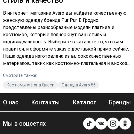
стиль и качество
В интернет-магазине Avaro вы найдёте качественную
женскую одежду бренда Pur Pur. В Гродно
представлены разнообразные модели платьев и
костюмов, которые подчеркнут ваш стиль и
индивидуальность. Выберите в каталоге то, что вам
нравится, и оформите заказ с доставкой прямо сейчас.
Наша одежда изготовлена из высококачественных
материалов, таких как костюмно-плательная и вискоза.
В ассортименте представлены модели в
Смотрите также:
повседневном и праздничном стилях, а также в
разнообразных цветах, включая чёрный и
Костюмы Vittoria Queen
Одежда Avaro 56
разноцветный. Не упустите возможность обновить
свой гардероб с помощью одежды Pur Pur. Закажите
О нас
Контакты
Каталог
Бренды
прямо сейчас и наслаждайтесь комфортом и
качеством от Avaro!
Мы в соцсетях