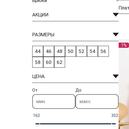
Брюки
Плат
АКЦИИ
РАЗМЕРЫ
1%
44
46
48
50
52
54
56
58
60
62
ЦЕНА
От
До
162
352