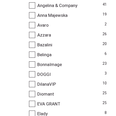
41
Angelina & Company
19
Anna Majewska
2
Avaro
26
Azzara
20
Bazalini
6
Belinga
23
BonnaImage
3
DOGGI
10
DilanaVIP
25
Diomant
25
EVA GRANT
8
Elady