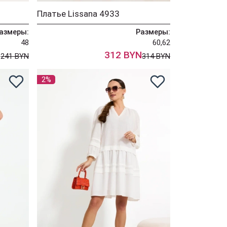
Платье Lissana 4933
азмеры:
Размеры:
48
60,62
N
312 BYN
241 BYN
314 BYN
2%