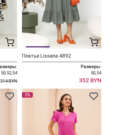
Платье Lissana 4892
азмеры:
Размеры:
50,52,54
50,54
N
352 BYN
314 BYN
5%