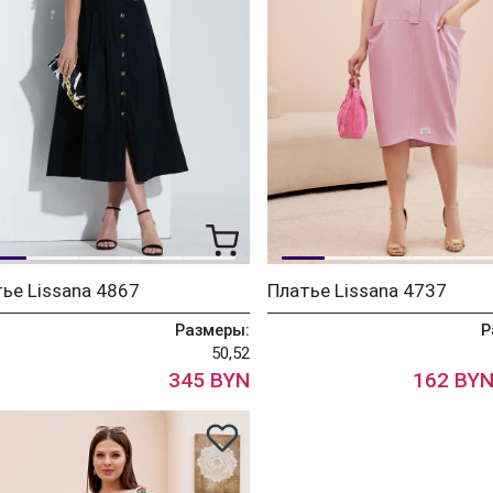
ье Lissana 4867
Платье Lissana 4737
Размеры:
Р
50,52
345 BYN
162 BY