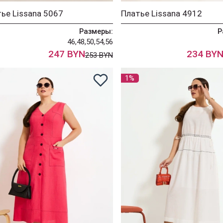
ье Lissana 5067
Платье Lissana 4912
Размеры:
Р
46,48,50,54,56
247 BYN
234 BY
253 BYN
1%