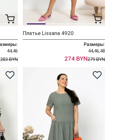
Платье Lissana 4920
азмеры:
Размеры:
44,46
44,46,48
N
274 BYN
283 BYN
279 BYN