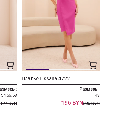
Платье Lissana 4722
азмеры:
Размеры:
54,56,58
48
N
196 BYN
174 BYN
206 BYN