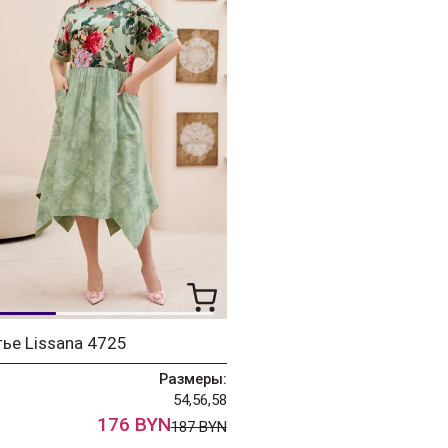
ье Lissana 4725
Размеры:
54,56,58
176 BYN
187 BYN