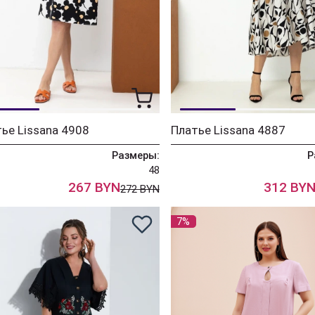
ье Lissana 4908
Платье Lissana 4887
Размеры:
Р
48
267 BYN
312 BY
272 BYN
7%