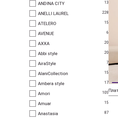
13
ANDINA CITY
228
ANELLI LAUREL
15
ATELERO
6
AVENUE
20
AXXA
20
Abbi style
7
AiraStyle
15
AlaniCollection
17
Ambera style
Плат
105
Amori
15
Amuar
87
Anastasia