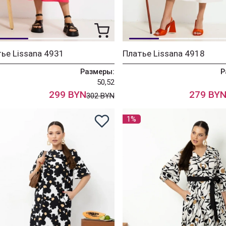
ье Lissana 4931
Платье Lissana 4918
Размеры:
Р
50,52
299 BYN
279 BY
302 BYN
1%