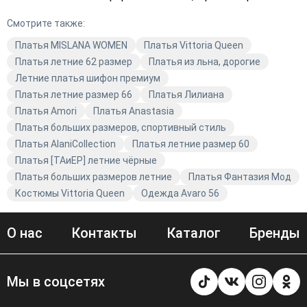
цветов — от разноцветных до розовых — позволяет
Смотрите также:
каждой женщине выбрать идеальный вариант. Платья
MISLANA WOMEN — это сочетание стиля и качества,
Платья MISLANA WOMEN
Платья Vittoria Queen
которое подчеркнёт вашу индивидуальность. В Avaro
Платья летние 62 размер
Платья из льна, дорогие
мы уделяем особое внимание деталям, чтобы вы
Летние платья шифон премиум
чувствовали себя уверенно и красиво в любой
Платья летние размер 66
Платья Лилиана
ситуации. Откройте для себя мир модной одежды с
Платья Amori
Платья Anastasia
Avaro и создайте свой уникальный образ с помощью
Платья больших размеров, спортивный стиль
наших коллекций.
Платья AlaniCollection
Платья летние размер 60
Платья [ТАиЕР] летние чёрные
Платья больших размеров летние
Платья Фантазия Мод
Костюмы Vittoria Queen
Одежда Avaro 56
О нас
Контакты
Каталог
Бренды
Мы в соцсетях