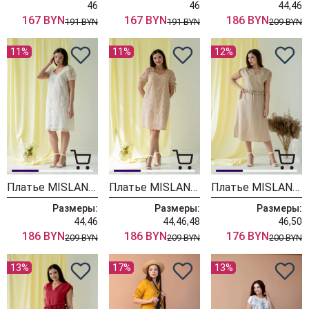
46
46
44,46
167 BYN
167 BYN
186 BYN
191 BYN
191 BYN
209 BYN
11%
11%
12%
Платье MISLANA WOMEN 672
Платье MISLANA WOMEN 671
Платье MISLANA WOMEN 667 бежевый
Размеры:
Размеры:
Размеры:
44,46
44,46,48
46,50
186 BYN
186 BYN
176 BYN
209 BYN
209 BYN
200 BYN
13%
17%
13%