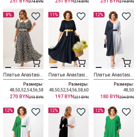
251 BYN
251 BYN
251 BYN
274 BYN
274 BYN
274 BYN
8%
11%
12%
Платье Anastasia 1369 черный в горох
Платье Anastasia 1236-2 темно-синий
Платье Anastasia 1243-1 сине-серый
Размеры:
Размеры:
Размеры:
48,50,52,54,56,58
48,50,52,54,56,58,60
48,50
270 BYN
197 BYN
180 BYN
293 BYN
221 BYN
204 BYN
12%
12%
12%