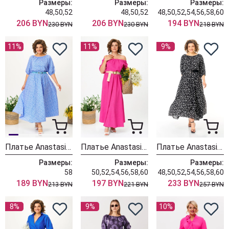
Размеры:
Размеры:
Размеры:
48,50,52
48,50,52
48,50,52,54,56,58,60
206 BYN
206 BYN
194 BYN
230 BYN
230 BYN
218 BYN
11%
11%
9%
Платье Anastasia 1222 синий
Платье Anastasia 1236-2 фуксия
Платье Anastasia 1237-2 черный
Размеры:
Размеры:
Размеры:
58
50,52,54,56,58,60
48,50,52,54,56,58,60
189 BYN
197 BYN
233 BYN
213 BYN
221 BYN
257 BYN
8%
9%
10%