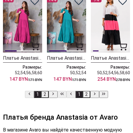
Платье Anastasia 1218 малина
Платье Anastasia 1218 изумрудный
Платье Anastasia 1241-1 бело-розово-черный
Размеры:
Размеры:
Размеры:
52,54,56,58,60
50,52,54
50,52,54,56,58,60
147 BYN
147 BYN
254 BYN
171 BYN
171 BYN
278 BYN
1
2
1
2
Платья бренда Anastasia от Avaro
В магазине Avaro вы найдёте качественную модную