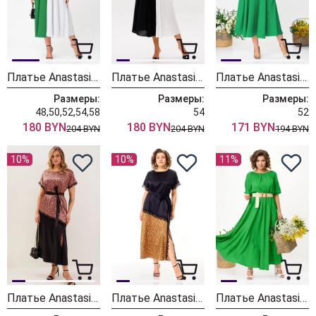
Платье Anastasia 1243-1 зелено-белый
Платье Anastasia 1243-1 черно-белый
Платье Anastasia 1005-2 зеленый
Размеры:
Размеры:
Размеры:
48,50,52,54,58
54
52
180 BYN
180 BYN
171 BYN
204 BYN
204 BYN
194 BYN
10%
10%
11%
Платье Anastasia 1368 розовое золото/черничный
Платье Anastasia 1368 золото/черничный
Платье Anastasia 1236-2 травяной зеленый