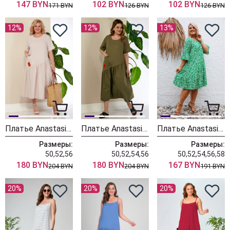
147 BYN
102 BYN
102 BYN
171 BYN
126 BYN
126 BYN
12%
12%
13%
Платье Anastasia 1221 пудровое
Платье Anastasia 1221 оливковый
Платье Anastasia 1111/зеленый
Размеры:
Размеры:
Размеры:
50,52,56
50,52,54,56
50,52,54,56,58
180 BYN
180 BYN
167 BYN
204 BYN
204 BYN
191 BYN
20%
20%
20%