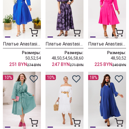
Платье Anastasia 1229 индиго
Платье Anastasia 1327 фиолетовый
Платье Anastasia 1208-4 фуксия
Размеры:
Размеры:
Размеры:
50,52,54
48,50,54,56,58,60
48,50,52
251 BYN
247 BYN
225 BYN
274 BYN
271 BYN
249 BYN
10%
10%
18%