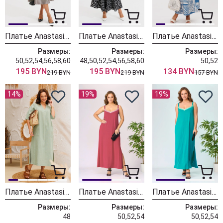
Платье Anastasia 1326-1 коричнево-серый
Платье Anastasia 1237-3 черный
Платье Anastasia 1244 бежево-голубое
Размеры:
Размеры:
Размеры:
50,52,54,56,58,60
48,50,52,54,56,58,60
50,52
195 BYN
195 BYN
134 BYN
219 BYN
219 BYN
157 BYN
14%
19%
19%
Платье Anastasia 1002/2 светло-зеленый
Платье Anastasia 1011 коралловый
Платье Anastasia 1011 бирюзовый
Размеры:
Размеры:
Размеры:
48
50,52,54
50,52,54