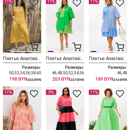
11%
11%
11%
Платье Anastasia 1232 горчица
Платье Anastasia 1230-1 зеленый
Платье Anastasia 1230 голубое
Размеры:
Размеры:
Размеры:
50,52,54,56,58,60
46,48,50,52,54,56
46,48
198 BYN
203 BYN
189 BYN
222 BYN
227 BYN
213 BYN
11%
9%
11%