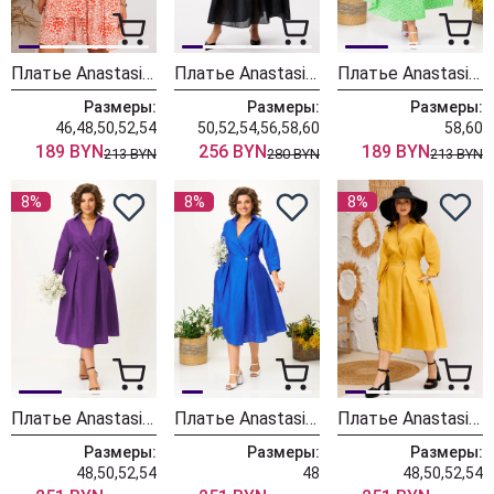
Платье Anastasia 1235 молочно-оранжевое
Платье Anastasia 1241 розово-черный
Платье Anastasia 1222 зеленый
Размеры:
Размеры:
Размеры:
46,48,50,52,54
50,52,54,56,58,60
58,60
189 BYN
256 BYN
189 BYN
213 BYN
280 BYN
213 BYN
8%
8%
8%
Платье Anastasia 1229 фиолетовый
Платье Anastasia 1229 индиго
Платье Anastasia 1229 горчица
Размеры:
Размеры:
Размеры:
48,50,52,54
48
48,50,52,54