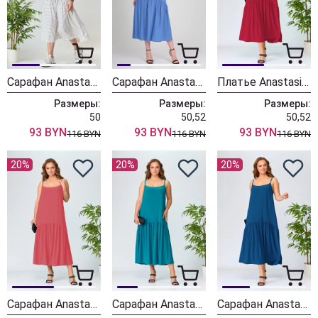
Сарафан Anastasia 878/молочный
Сарафан Anastasia 879/василек
Платье Anastasia 884/малина
Размеры:
Размеры:
Размеры:
50
50,52
50,52
93 BYN
93 BYN
93 BYN
116 BYN
116 BYN
116 BYN
20%
20%
20%
Сарафан Anastasia 883/коралл
Сарафан Anastasia 882/изумруд
Сарафан Anastasia 881/синий