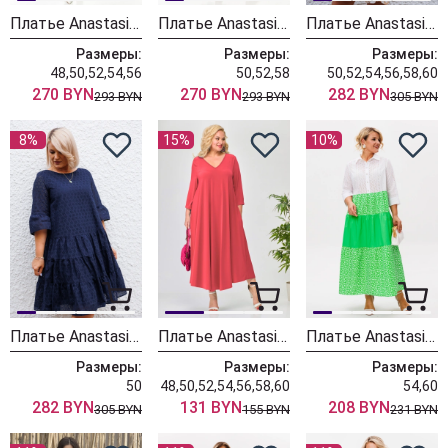
Платье Anastasia 1369 зеленый
Платье Anastasia 1369 принт прованс
Платье Anastasia 1103-1 молочный (принт цветы)
Размеры:
Размеры:
Размеры:
48,50,52,54,56
50,52,58
50,52,54,56,58,60
270 BYN
270 BYN
282 BYN
293 BYN
293 BYN
305 BYN
8%
15%
10%
Платье Anastasia 1103-1 темно-синий
Платье Anastasia 1008 коралл
Платье Anastasia 1231 бело-зеленое
Размеры:
Размеры:
Размеры:
50
48,50,52,54,56,58,60
54,60
282 BYN
131 BYN
208 BYN
305 BYN
155 BYN
231 BYN