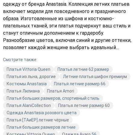
одежду от бренда Anastasia. Коллекция летних платьев
включает модели для повседневного и праздничного
образа. Изготовленные из шифона и костюмно-
плательных тканей, эти платья подчеркнут ваш стиль и
станут отличным дополнением к гардеробу.
Разнообразие цветов, включая синий и другие оттенки,
позволяет каждой женщине выбрать идеальный
вариант. Откройте для себя актуальные тренды и
Смотрите также:
создайте неповторимый образ с летней коллекцией
платьев от Anastasia в Avaro.
Платья Vittoria Queen
Платья летние 62 размер
Платья из льна, дорогие
Летние платья шифон премиум
Костюмы Anastasia
Платья летние размер 66
Платья Лилиана
Платья Amori
Платья больших размеров, спортивный стиль
Платья AlaniCollection
Платья летние размер 60
Одежда Anastasia розового цвета
Платья [ТАиЕР] летние чёрные
Платья больших размеров летние
Костюмы Vittoria Queen
Одежда Avaro 56