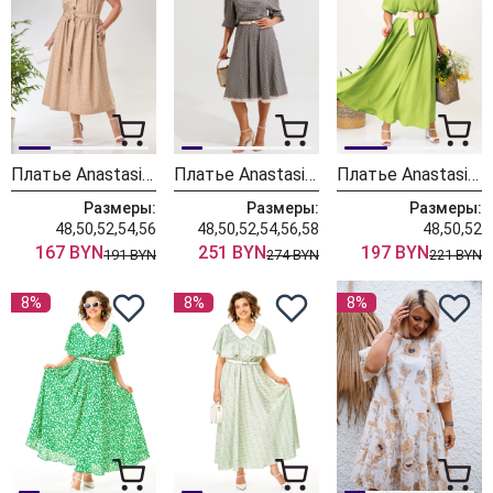
Платье Anastasia 1217 беж
Платье Anastasia 1379 бежево-черный
Платье Anastasia 1236-2 фисташковый
Размеры:
Размеры:
Размеры:
48,50,52,54,56
48,50,52,54,56,58
48,50,52
167 BYN
251 BYN
197 BYN
191 BYN
274 BYN
221 BYN
8%
8%
8%