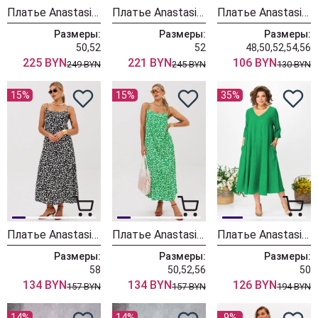
Платье Anastasia 1208-4 мятно-голубой
Платье Anastasia 1256-1 белый
Платье Anastasia 1219-1 синий
Размеры:
Размеры:
Размеры:
50,52
52
48,50,52,54,56
225 BYN
221 BYN
106 BYN
249 BYN
245 BYN
130 BYN
15%
15%
35%
Платье Anastasia 1250 черно-белый
Платье Anastasia 1250 зелено-белый
Платье Anastasia 1005-2 зеленый
Размеры:
Размеры:
Размеры:
58
50,52,56
50
134 BYN
134 BYN
126 BYN
157 BYN
157 BYN
194 BYN
14%
14%
9%