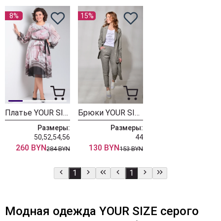
8%
15%
Платье YOUR SIZE 2220 розово-серый принт
Брюки YOUR SIZE 2029
Размеры:
Размеры:
50,52,54,56
44
260 BYN
130 BYN
284 BYN
153 BYN
1
1
Модная одежда YOUR SIZE серого