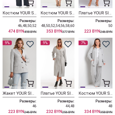
Костюм YOUR SIZE 2276 графитовый
Костюм YOUR SIZE 2261
Платье YOUR SIZE 2251
Размеры:
Размеры:
Размеры:
46,48,50,52
48,50,52,54,56,58,60
50
474 BYN
353 BYN
223 BYN
498 BYN
377 BYN
246 BYN
9%
9%
7%
Жакет YOUR SIZE 2234
Платье YOUR SIZE 2233 светло-серый
Костюм YOUR SIZE 2231 светло-серый
Размеры:
Размеры:
Размеры:
46
44,48
48
223 BYN
232 BYN
334 BYN
246 BYN
256 BYN
358 BYN