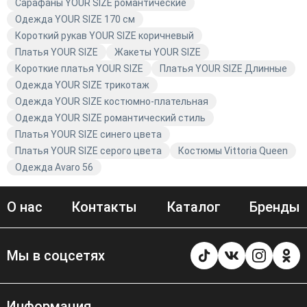
качеством от Avaro.
Сарафаны YOUR SIZE романтические
Одежда YOUR SIZE 170 см
Короткий рукав YOUR SIZE коричневый
Платья YOUR SIZE
Жакеты YOUR SIZE
Короткие платья YOUR SIZE
Платья YOUR SIZE Длинные
Одежда YOUR SIZE трикотаж
Одежда YOUR SIZE костюмно-плательная
Одежда YOUR SIZE романтический стиль
Платья YOUR SIZE синего цвета
Платья YOUR SIZE серого цвета
Костюмы Vittoria Queen
Одежда Avaro 56
О нас
Контакты
Каталог
Бренды
Мы в соцсетях
Информация