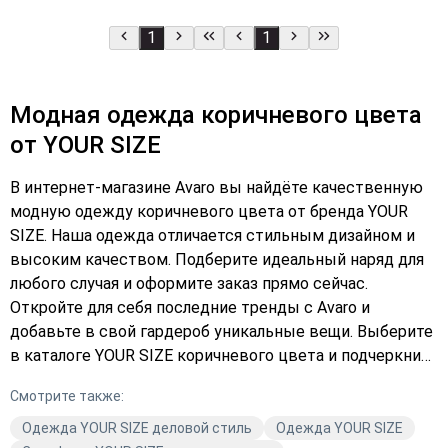
1
1
Модная одежда коричневого цвета
от YOUR SIZE
В интернет-магазине Avaro вы найдёте качественную
модную одежду коричневого цвета от бренда YOUR
SIZE. Наша одежда отличается стильным дизайном и
высоким качеством. Подберите идеальный наряд для
любого случая и оформите заказ прямо сейчас.
Откройте для себя последние тренды с Avaro и
добавьте в свой гардероб уникальные вещи. Выберите
в каталоге YOUR SIZE коричневого цвета и подчеркните
свой неповторимый стиль. Не упустите возможность
Смотрите также:
купить модную одежду по выгодной цене. Закажите с
доставкой уже сегодня и наслаждайтесь комфортом и
Одежда YOUR SIZE деловой стиль
Одежда YOUR SIZE