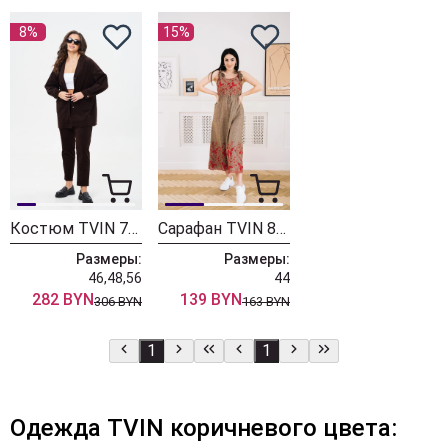
8%
15%
Костюм TVIN 7822 шоколад
Сарафан TVIN 8108 коричневый с красным
Размеры:
Размеры:
46,48,56
44
282 BYN
139 BYN
306 BYN
163 BYN
1
1
Одежда TVIN коричневого цвета: