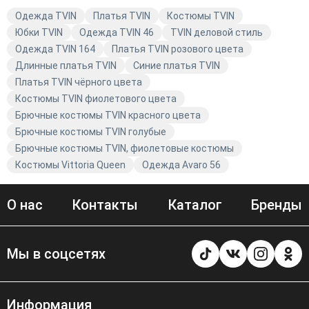
наслаждайтесь комфортом и стилем бренда Avaro.
Одежда TVIN
Платья TVIN
Костюмы TVIN
Юбки TVIN
Одежда TVIN 46
TVIN деловой стиль
Одежда TVIN 164
Платья TVIN розового цвета
Длинные платья TVIN
Синие платья TVIN
Платья TVIN чёрного цвета
Костюмы TVIN фиолетового цвета
Брючные костюмы TVIN красного цвета
Брючные костюмы TVIN голубые
Брючные костюмы TVIN, фиолетовые костюмы
Костюмы Vittoria Queen
Одежда Avaro 56
О нас
Контакты
Каталог
Бренды
Мы в соцсетях
Информация