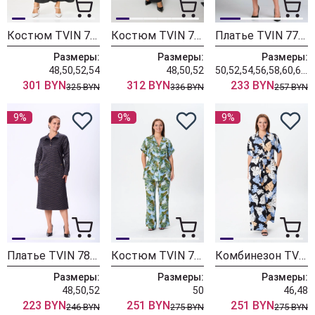
Костюм TVIN 7892
Костюм TVIN 7895
Платье TVIN 7764
Размеры:
Размеры:
Размеры:
48,50,52,54
48,50,52
50,52,54,56,58,60,62,64
301 BYN
312 BYN
233 BYN
325 BYN
336 BYN
257 BYN
9%
9%
9%
Платье TVIN 7878
Костюм TVIN 7854 голубой
Комбинезон TVIN 7994
Размеры:
Размеры:
Размеры:
48,50,52
50
46,48
223 BYN
251 BYN
251 BYN
246 BYN
275 BYN
275 BYN