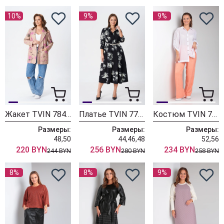
10%
9%
9%
Жакет TVIN 7845 бежевый
Платье TVIN 7782 принт на черном
Костюм TVIN 7777 белый+персик
Размеры:
Размеры:
Размеры:
48,50
44,46,48
52,56
220 BYN
256 BYN
234 BYN
244 BYN
280 BYN
258 BYN
8%
8%
9%