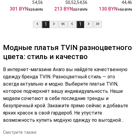
54,56
50,52,54,56
44,46
301 BYN
213 BYN
130 BYN
325 BYN
237 BYN
153 BYN
1
1
Модные платья TVIN разноцветного
цвета: стиль и качество
В интернет-магазине Avaro вы найдёте качественную
одежду бренда TVIN. Разноцветный стиль — это
всегда актуально и модно. Выберите платье TVIN,
которое подчеркнёт вашу индивидуальность. Наши
модели сочетают в себе последние тренды и
безупречный крой. Закажите прямо сейчас и добавьте
ярких красок в свой гардероб. Не упустите
возможность купить модную одежду по выгодной
цене. Подберите платье TVIN и станьте звездой любого
Смотрите также:
мероприятия. Оформите заказ уже сегодня и